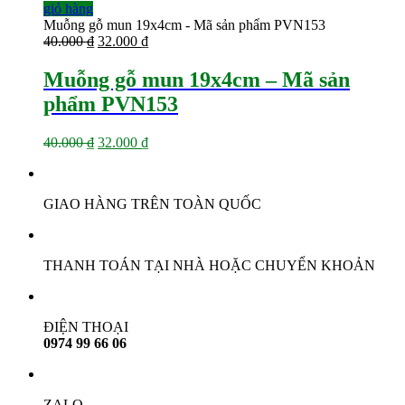
37.000 ₫.
là:
giỏ hàng
29.000 ₫.
Muỗng gỗ mun 19x4cm - Mã sản phẩm PVN153
Giá
Giá
40.000
₫
32.000
₫
gốc
hiện
là:
tại
Muỗng gỗ mun 19x4cm – Mã sản
40.000 ₫.
là:
phẩm PVN153
32.000 ₫.
Giá
Giá
40.000
₫
32.000
₫
gốc
hiện
là:
tại
40.000 ₫.
là:
GIAO HÀNG TRÊN TOÀN QUỐC
32.000 ₫.
THANH TOÁN TẠI NHÀ HOẶC CHUYỂN KHOẢN
ĐIỆN THOẠI
0974 99 66 06
ZALO