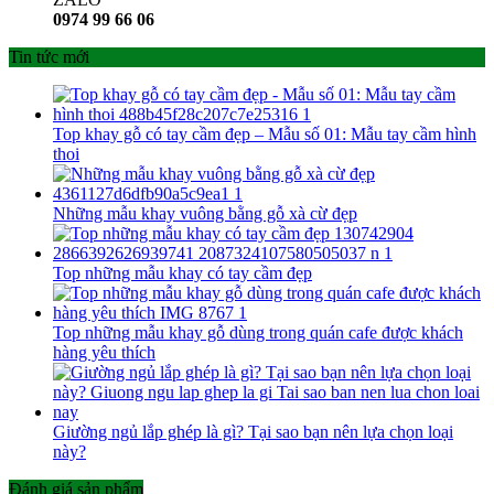
0974 99 66 06
Tin tức mới
Top khay gỗ có tay cầm đẹp – Mẫu số 01: Mẫu tay cầm hình
thoi
Những mẫu khay vuông bằng gỗ xà cừ đẹp
Top những mẫu khay có tay cầm đẹp
Top những mẫu khay gỗ dùng trong quán cafe được khách
hàng yêu thích
Giường ngủ lắp ghép là gì? Tại sao bạn nên lựa chọn loại
này?
Đánh giá sản phẩm