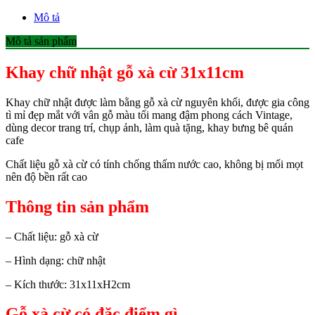
Mô tả
Mô tả sản phẩm
Khay chữ nhật gỗ xà cừ 31x11cm
Khay chữ nhật được làm bằng gỗ xà cừ nguyên khối, được gia công
tì mỉ đẹp mắt với vân gỗ màu tối mang đậm phong cách Vintage,
dùng decor trang trí, chụp ảnh, làm quà tặng, khay bưng bê quán
cafe
Chất liệu gỗ xà cừ có tính chống thấm nước cao, không bị mối mọt
nên độ bền rất cao
Thông tin sản phẩm
– Chất liệu: gỗ xà cừ
– Hình dạng: chữ nhật
– Kích thước: 31x11xH2cm
Gỗ xà cừ có đặc điểm gì