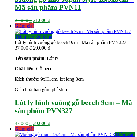
Mã sản phẩm PVN11
Giá
Giá
27.000
₫
21.000
₫
gốc
hiện
Giảm giá!
là:
tại
27.000 ₫.
là:
Thêm vào giỏ hàng
21.000 ₫.
Lót ly hình vuông gỗ beech 9cm - Mã sản phẩm PVN327
Giá
Giá
37.000
₫
29.000
₫
gốc
hiện
Tên sản phẩm
: Lót ly
là:
tại
37.000 ₫.
là:
Chất liệu
: Gỗ beech
29.000 ₫.
Kích thước
: 9xH1cm, lọt lòng 8cm
Giá chưa bao gồm phí ship
Lót ly hình vuông gỗ beech 9cm – Mã
sản phẩm PVN327
Giá
Giá
37.000
₫
29.000
₫
gốc
hiện
Giảm giá!
là:
tại
Thêm vào