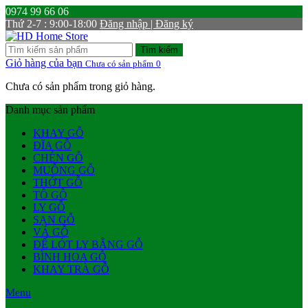
0974 99 66 06
Thứ 2-7 : 9:00-18:00
Đăng nhập | Đăng ký
Tìm kiếm
Giỏ hàng của bạn
Chưa có sản phẩm
0
Chưa có sản phẩm trong giỏ hàng.
Danh mục sản phẩm
KHAY GỖ
ĐĨA GỖ
CHÉN GỖ
MUỖNG GỖ
THỚT GỖ
TÔ GỖ
LY GỖ
SẠN GỖ
VÁ GỖ
ĐẾ LÓT LY BẰNG GỖ
BÌNH HOA GỖ
KHAY TRÀ GỖ
Menu