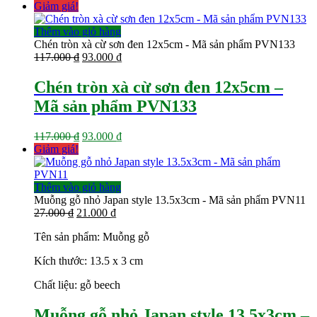
Giảm giá!
Thêm vào giỏ hàng
Chén tròn xà cừ sơn đen 12x5cm - Mã sản phẩm PVN133
Giá
Giá
117.000
₫
93.000
₫
gốc
hiện
là:
tại
Chén tròn xà cừ sơn đen 12x5cm –
117.000 ₫.
là:
Mã sản phẩm PVN133
93.000 ₫.
Giá
Giá
117.000
₫
93.000
₫
gốc
hiện
Giảm giá!
là:
tại
117.000 ₫.
là:
93.000 ₫.
Thêm vào giỏ hàng
Muỗng gỗ nhỏ Japan style 13.5x3cm - Mã sản phẩm PVN11
Giá
Giá
27.000
₫
21.000
₫
gốc
hiện
Tên sản phẩm: Muỗng gỗ
là:
tại
27.000 ₫.
là:
Kích thước: 13.5 x 3 cm
21.000 ₫.
Chất liệu: gỗ beech
Muỗng gỗ nhỏ Japan style 13.5x3cm –