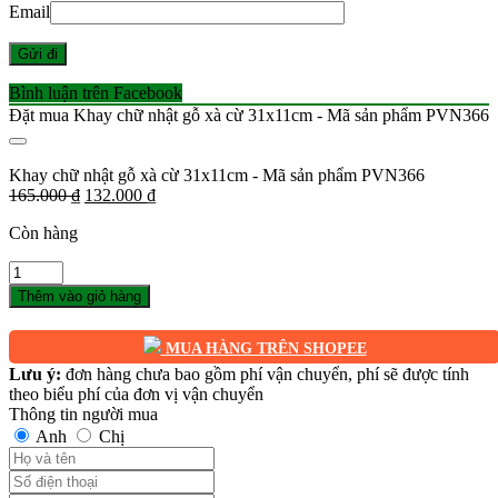
Email
Bình luận trên Facebook
Đặt mua Khay chữ nhật gỗ xà cừ 31x11cm - Mã sản phẩm PVN366
Khay chữ nhật gỗ xà cừ 31x11cm - Mã sản phẩm PVN366
Giá
Giá
165.000
₫
132.000
₫
gốc
hiện
Còn hàng
là:
tại
165.000 ₫.
là:
Số
132.000 ₫.
lượng
Thêm vào giỏ hàng
MUA HÀNG TRÊN SHOPEE
Lưu ý:
đơn hàng chưa bao gồm phí vận chuyển, phí sẽ được tính
theo biểu phí của đơn vị vận chuyển
Thông tin người mua
Anh
Chị