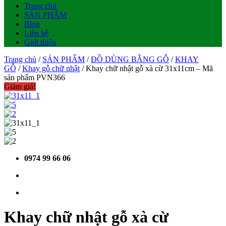
Trang chủ
SẢN PHẨM
Blog
Liên hệ
Giới thiệu
Trang chủ
/
SẢN PHẨM
/
ĐỒ DÙNG BẰNG GỖ
/
KHAY
GỖ
/
Khay gỗ chữ nhật
/ Khay chữ nhật gỗ xà cừ 31x11cm – Mã
sản phẩm PVN366
Giảm giá!
0974 99 66 06
Khay chữ nhật gỗ xà cừ