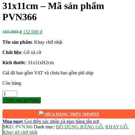
31x11cm – Mã sản phẩm
PVN366
Giá
Giá
165.000
₫
132.000
₫
gốc
hiện
Tên sản phẩm
: Khay chữ nhật
là:
tại
165.000 ₫.
là:
Chất liệu
: Gỗ xà cừ
132.000 ₫.
Kích thước
: 31x11xH2cm
Giá đã bao gồm VAT và chưa bao gồm phí ship
Còn hàng
Số
lượng
Thêm vào giỏ hàng
MUA HÀNG TRÊN SHOPEE
Mua ngay
Gọi điện xác nhận và giao hàng tận nơi
SKU:
PVN366
Danh mục:
ĐỒ DÙNG BẰNG GỖ
,
KHAY GỖ
,
Khay gỗ chữ nhật