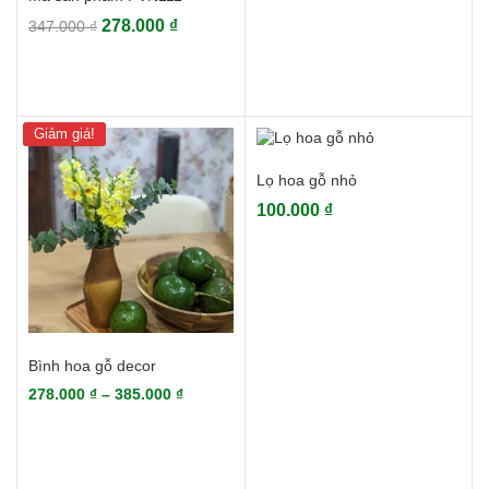
Giá
Giá
278.000
₫
347.000
₫
gốc
hiện
là:
tại
347.000 ₫.
là:
278.000 ₫.
Giảm giá!
Lọ hoa gỗ nhỏ
100.000
₫
Bình hoa gỗ decor
Khoảng
278.000
₫
–
385.000
₫
giá:
từ
278.000 ₫
đến