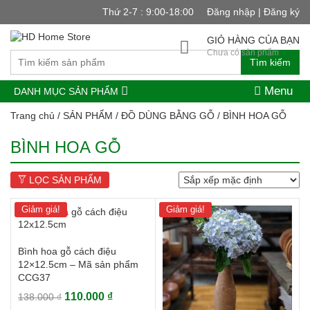
Thứ 2-7 : 9:00-18:00
Đăng nhập | Đăng ký
GIỎ HÀNG CỦA BẠN
Chưa có sản phẩm
Tìm kiếm
Menu
DANH MỤC SẢN PHẨM
Trang chủ
/
SẢN PHẨM
/
ĐỒ DÙNG BẰNG GỖ
/ BÌNH HOA GỖ
BÌNH HOA GỖ
LỌC SẢN PHẨM
Giảm giá!
Giảm giá!
Bình hoa gỗ cách điệu
12×12.5cm – Mã sản phẩm
CCG37
Giá
Giá
110.000
₫
138.000
₫