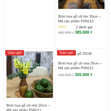
gốc
hiện
là:
tại
138.000 ₫.
là:
110.000 ₫.
Bình hoa gỗ cỡ lớn 30cm –
Mã sản phẩm PVN113
2
đánh giá
Được
Giá
Giá
385.000
₫
481.000
₫
xếp
gốc
hiện
hạng
3.00
là:
tại
5 sao
481.000 ₫.
là:
385.000 ₫.
Giảm giá!
Giảm giá!
Bình hoa gỗ cỡ vừa 25cm –
Mã sản phẩm PVN112
Giá
Giá
355.000
₫
443.000
₫
gốc
hiện
là:
tại
443.000 ₫.
là:
355.000 ₫.
Bình hoa gỗ cỡ nhỏ 20cm –
Mã sản phẩm PVN111