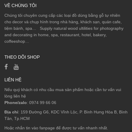
VỀ CHÚNG TÔI
Chúng tôi chuyên cung cấp các loại đồ dùng bằng gỗ tự nhiên
cho decor và chụp hình trong nhà hàng, khách sạn, quán cafe,
tiệm bánh, spa… Supply natural wood ultilities for photography
and decorating in home, spa, restaurant, hotel, bakery,
coffeeshop…
THEO DÕI SHOP
LIÊN HỆ
Nếu quý khách có nhu cầu mua sản phẩm hoặc cần tư vấn vui
lòng liên hệ
Phone/zalo
: 0974 99 66 06
Địa chỉ
: 159 Đường G6, KDC Vĩnh Lộc, P. Bình Hưng Hòa B, Bình
Tân, Tp.HCM
Hoặc nhắn tin vào fanpage để được tư vấn nhanh nhất.