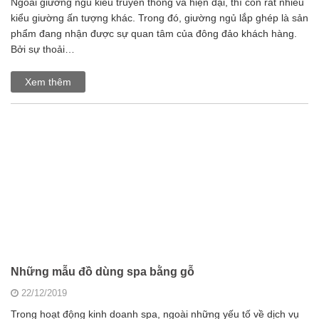
Ngoài giường ngủ kiểu truyền thống và hiện đại, thì còn rất nhiều
kiểu giường ấn tượng khác. Trong đó, giường ngủ lắp ghép là sản
phẩm đang nhận được sự quan tâm của đông đảo khách hàng.
Bởi sự thoải…
Xem thêm
Những mẫu đồ dùng spa bằng gỗ
22/12/2019
Trong hoạt động kinh doanh spa, ngoài những yếu tố về dịch vụ