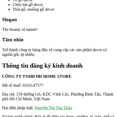
Chén bát gỗ decor
Thìa gỗ, muỗng gỗ decor
Slogan
The beauty of nature!
Tầm nhìn
Trở thành công ty hàng đầu về cung cấp các sản phẩm decor có
nguồn gốc tự nhiên.
Thông tin đăng ký kinh doanh
CÔNG TY TNHH HD HOME STORE
Mã số thuế: 0316147577
Địa chỉ: 159 đường G6, KDC Vĩnh Lộc, Phường Bình Tân, Thành
phố Hồ Chí Minh, Việt Nam
Đại diện pháp luật:
Nguyễn Thi Thu Thảo
Ngành nghề chính: Bán lẻ đồ điện gia dụng, giường, tủ, bàn, ghế và