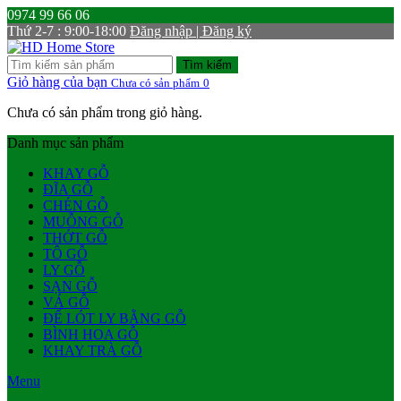
0974 99 66 06
Thứ 2-7 : 9:00-18:00
Đăng nhập | Đăng ký
Tìm kiếm
Giỏ hàng của bạn
Chưa có sản phẩm
0
Chưa có sản phẩm trong giỏ hàng.
Danh mục sản phẩm
KHAY GỖ
ĐĨA GỖ
CHÉN GỖ
MUỖNG GỖ
THỚT GỖ
TÔ GỖ
LY GỖ
SẠN GỖ
VÁ GỖ
ĐẾ LÓT LY BẰNG GỖ
BÌNH HOA GỖ
KHAY TRÀ GỖ
Menu