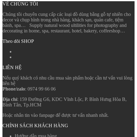
VỀ CHÚNG TÔI
Chúng tôi chuyên cung cấp các loại đồ dùng bằng gỗ tự nhiên cho
decor và chụp hình trong nhà hàng, khách sạn, quán cafe, tiệm
bánh, spa… Supply natural wood ultilities for photography and
decorating in home, spa, restaurant, hotel, bakery, coffeeshop…
Theo dõi SHOP
LIÊN HỆ
Nếu quý khách có nhu cầu mua sản phẩm hoặc cần tư vấn vui lòng
liên hệ
Phone/zalo
: 0974 99 66 06
Địa chỉ
: 159 Đường G6, KDC Vĩnh Lộc, P. Bình Hưng Hòa B,
Bình Tân, Tp.HCM
Hoặc nhắn tin vào fanpage để được tư vấn nhanh nhất.
CHÍNH SÁCH KHÁCH HÀNG
Hướng dẫn mua hàng