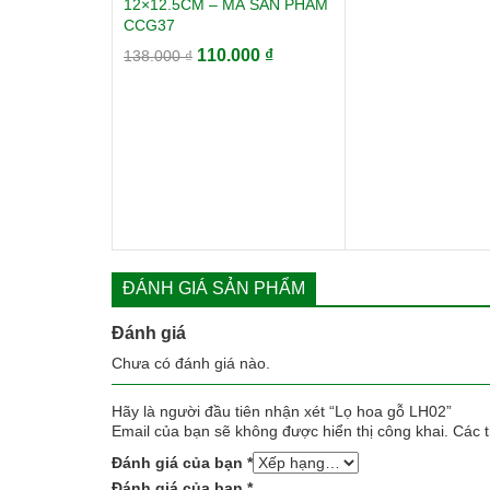
12×12.5CM – MÃ SẢN PHẨM
CCG37
Giá
Giá
110.000
₫
138.000
₫
gốc
hiện
là:
tại
138.000 ₫.
là:
110.000 ₫.
ĐÁNH GIÁ SẢN PHẨM
Đánh giá
Chưa có đánh giá nào.
Hãy là người đầu tiên nhận xét “Lọ hoa gỗ LH02”
Email của bạn sẽ không được hiển thị công khai.
Các 
Đánh giá của bạn
*
Đánh giá của bạn
*