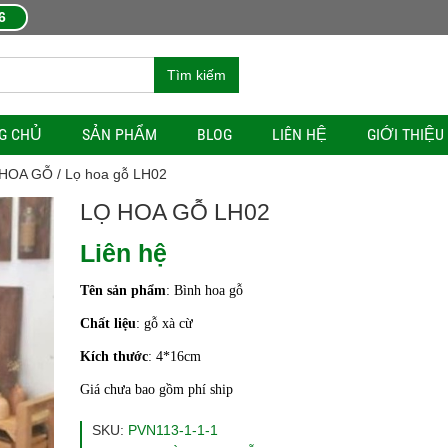
6
Tìm kiếm
G CHỦ
SẢN PHẨM
BLOG
LIÊN HỆ
GIỚI THIỆU
 HOA GỖ
/ Lọ hoa gỗ LH02
LỌ HOA GỖ LH02
Liên hệ
Tên sản phẩm
: Bình hoa gỗ
Chất liệu
: gỗ xà cừ
Kích thước
: 4*16cm
Giá chưa bao gồm phí ship
SKU:
PVN113-1-1-1