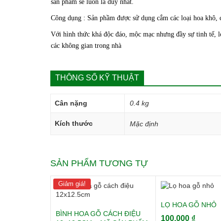
sản phẩm sẽ luôn là duy nhất.
Công dụng : Sản phầm được sử dụng cắm các loại hoa khô, c
Với hình thức khá độc đáo, mộc mạc nhưng đầy sự tinh tế, l
các không gian trong nhà
THÔNG SỐ KỸ THUẬT
Cân nặng
0.4 kg
Kích thước
Mặc định
SẢN PHẨM TƯƠNG TỰ
Giảm giá!
LỌ HOA GỖ NHỎ
BÌNH HOA GỖ CÁCH ĐIỆU
100.000
₫