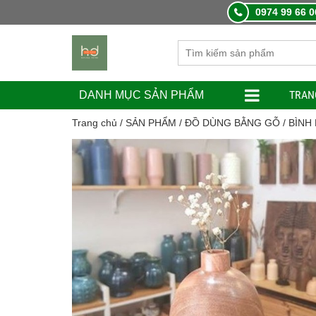
0974 99 66 0
TRAN
DANH MỤC SẢN PHẨM
Trang chủ
/
SẢN PHẨM
/
ĐỒ DÙNG BẰNG GỖ
/
BÌNH