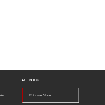
FACEBOOK
iền
HD Home Store