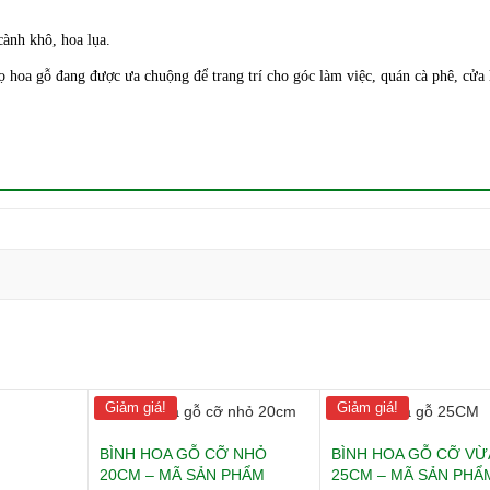
ành khô, hoa lụa.
ọ hoa gỗ đang được ưa chuộng để trang trí cho góc làm việc, quán cà phê, cửa
Giảm giá!
Giảm giá!
BÌNH HOA GỖ CỠ NHỎ
BÌNH HOA GỖ CỠ VỪ
20CM – MÃ SẢN PHẨM
25CM – MÃ SẢN PHẨ