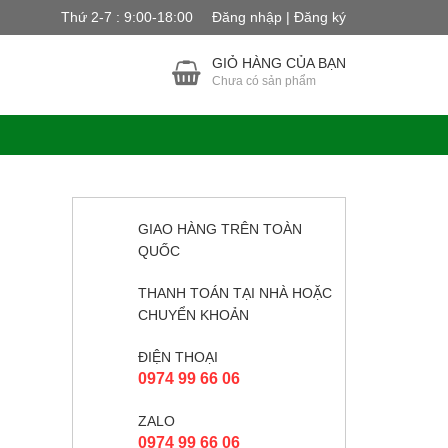
Thứ 2-7 : 9:00-18:00
Đăng nhập | Đăng ký
GIỎ HÀNG CỦA BẠN
Chưa có sản phẩm
GIAO HÀNG TRÊN TOÀN
QUỐC
THANH TOÁN TẠI NHÀ HOẶC
CHUYỂN KHOẢN
ĐIỆN THOẠI
0974 99 66 06
ZALO
0974 99 66 06