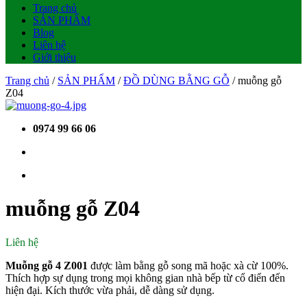
Trang chủ
SẢN PHẨM
Blog
Liên hệ
Giới thiệu
Trang chủ
/
SẢN PHẨM
/
ĐỒ DÙNG BẰNG GỖ
/ muỗng gỗ
Z04
0974 99 66 06
muỗng gỗ Z04
Liên hệ
Muỗng gỗ 4 Z001
được làm bằng gỗ song mã hoặc xà cừ 100%.
Thích hợp sự dụng trong mọi không gian nhà bếp từ cổ điển đến
hiện đại. Kích thước vừa phải, dễ dàng sử dụng.