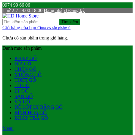
0974 99 66 06
Thứ 2-7 : 9:00-18:00
Đăng nhập | Đăng ký
Tìm kiếm
Giỏ hàng của bạn
Chưa có sản phẩm
0
Chưa có sản phẩm trong giỏ hàng.
Danh mục sản phẩm
KHAY GỖ
ĐĨA GỖ
CHÉN GỖ
MUỖNG GỖ
THỚT GỖ
TÔ GỖ
LY GỖ
SẠN GỖ
VÁ GỖ
ĐẾ LÓT LY BẰNG GỖ
BÌNH HOA GỖ
KHAY TRÀ GỖ
Menu