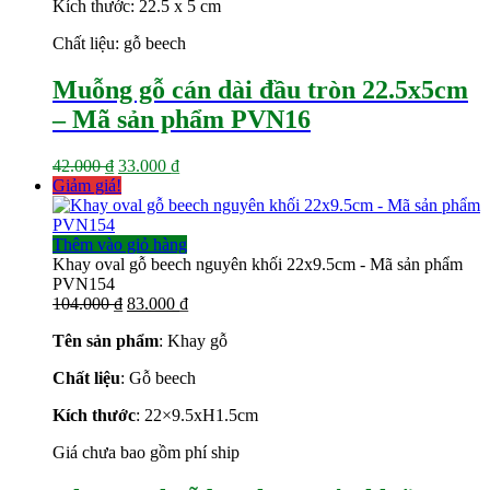
Kích thước: 22.5 x 5 cm
33.000 ₫.
Chất liệu: gỗ beech
Muỗng gỗ cán dài đầu tròn 22.5x5cm
– Mã sản phẩm PVN16
Giá
Giá
42.000
₫
33.000
₫
gốc
hiện
Giảm giá!
là:
tại
42.000 ₫.
là:
33.000 ₫.
Thêm vào giỏ hàng
Khay oval gỗ beech nguyên khối 22x9.5cm - Mã sản phẩm
PVN154
Giá
Giá
104.000
₫
83.000
₫
gốc
hiện
Tên sản phẩm
: Khay gỗ
là:
tại
104.000 ₫.
là:
Chất liệu
: Gỗ beech
83.000 ₫.
Kích thước
: 22×9.5xH1.5cm
Giá chưa bao gồm phí ship