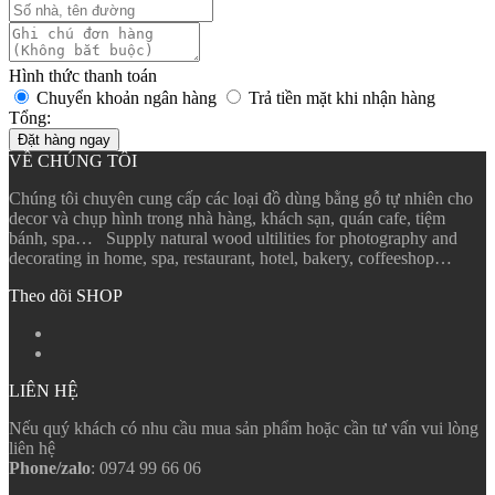
Hình thức thanh toán
Chuyển khoản ngân hàng
Trả tiền mặt khi nhận hàng
Tổng:
Đặt hàng ngay
VỀ CHÚNG TÔI
Chúng tôi chuyên cung cấp các loại đồ dùng bằng gỗ tự nhiên cho
decor và chụp hình trong nhà hàng, khách sạn, quán cafe, tiệm
bánh, spa… Supply natural wood ultilities for photography and
decorating in home, spa, restaurant, hotel, bakery, coffeeshop…
Theo dõi SHOP
LIÊN HỆ
Nếu quý khách có nhu cầu mua sản phẩm hoặc cần tư vấn vui lòng
liên hệ
Phone/zalo
: 0974 99 66 06