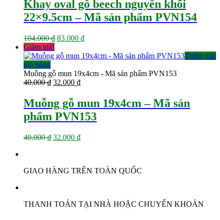
Khay oval gỗ beech nguyên khối
22×9.5cm – Mã sản phẩm PVN154
Giá
Giá
104.000
₫
83.000
₫
gốc
hiện
Giảm giá!
là:
tại
Thêm vào
104.000 ₫.
là:
giỏ hàng
83.000 ₫.
Muỗng gỗ mun 19x4cm - Mã sản phẩm PVN153
Giá
Giá
40.000
₫
32.000
₫
gốc
hiện
là:
tại
Muỗng gỗ mun 19x4cm – Mã sản
40.000 ₫.
là:
phẩm PVN153
32.000 ₫.
Giá
Giá
40.000
₫
32.000
₫
gốc
hiện
là:
tại
40.000 ₫.
là:
GIAO HÀNG TRÊN TOÀN QUỐC
32.000 ₫.
THANH TOÁN TẠI NHÀ HOẶC CHUYỂN KHOẢN