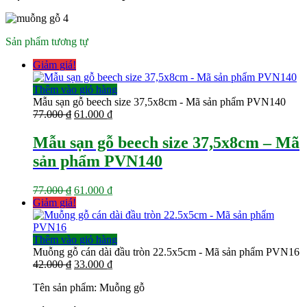
Sản phẩm tương tự
Giảm giá!
Thêm vào giỏ hàng
Mẫu sạn gỗ beech size 37,5x8cm - Mã sản phẩm PVN140
Giá
Giá
77.000
₫
61.000
₫
gốc
hiện
là:
tại
Mẫu sạn gỗ beech size 37,5x8cm – Mã
77.000 ₫.
là:
sản phẩm PVN140
61.000 ₫.
Giá
Giá
77.000
₫
61.000
₫
gốc
hiện
Giảm giá!
là:
tại
77.000 ₫.
là:
61.000 ₫.
Thêm vào giỏ hàng
Muỗng gỗ cán dài đầu tròn 22.5x5cm - Mã sản phẩm PVN16
Giá
Giá
42.000
₫
33.000
₫
gốc
hiện
Tên sản phẩm: Muỗng gỗ
là:
tại
42.000 ₫.
là: