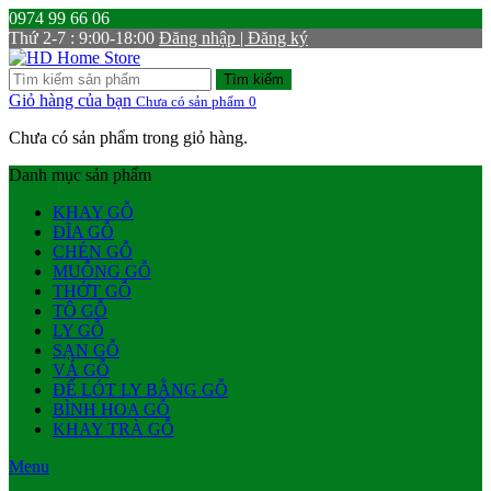
0974 99 66 06
Thứ 2-7 : 9:00-18:00
Đăng nhập | Đăng ký
Tìm kiếm
Giỏ hàng của bạn
Chưa có sản phẩm
0
Chưa có sản phẩm trong giỏ hàng.
Danh mục sản phẩm
KHAY GỖ
ĐĨA GỖ
CHÉN GỖ
MUỖNG GỖ
THỚT GỖ
TÔ GỖ
LY GỖ
SẠN GỖ
VÁ GỖ
ĐẾ LÓT LY BẰNG GỖ
BÌNH HOA GỖ
KHAY TRÀ GỖ
Menu