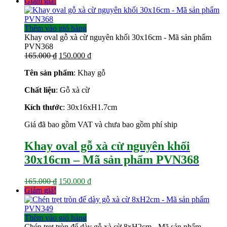
gốc
hiện
Giảm giá!
là:
tại
207.000 ₫.
là:
165.000 ₫.
Thêm vào giỏ hàng
Khay oval gỗ xà cừ nguyên khối 30x16cm - Mã sản phẩm
PVN368
Giá
Giá
165.000
₫
150.000
₫
gốc
hiện
Tên sản phẩm
: Khay gỗ
là:
tại
165.000 ₫.
là:
Chất liệu
: Gỗ xà cừ
150.000 ₫.
Kích thước
: 30x16xH1.7cm
Giá đã bao gồm VAT và chưa bao gồm phí ship
Khay oval gỗ xà cừ nguyên khối
30x16cm – Mã sản phẩm PVN368
Giá
Giá
165.000
₫
150.000
₫
gốc
hiện
Giảm giá!
là:
tại
165.000 ₫.
là:
150.000 ₫.
Thêm vào giỏ hàng
Chén trẹt tròn đế dày gỗ xà cừ 8xH2cm - Mã sản phẩm