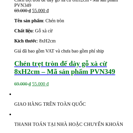
PVN349
Giá
Giá
69.000
₫
55.000
₫
gốc
hiện
Tên sản phẩm
: Chén tròn
là:
tại
69.000 ₫.
là:
Chất liệu
: Gỗ xà cừ
55.000 ₫.
Kích thước
: 8xH2cm
Giá đã bao gồm VAT và chưa bao gồm phí ship
Chén trẹt tròn đế dày gỗ xà cừ
8xH2cm – Mã sản phẩm PVN349
Giá
Giá
69.000
₫
55.000
₫
gốc
hiện
là:
tại
69.000 ₫.
là:
GIAO HÀNG TRÊN TOÀN QUỐC
55.000 ₫.
THANH TOÁN TẠI NHÀ HOẶC CHUYỂN KHOẢN