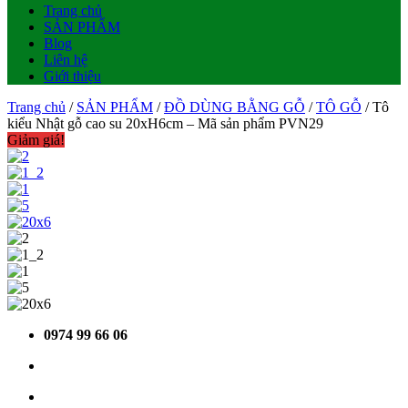
Trang chủ
SẢN PHẨM
Blog
Liên hệ
Giới thiệu
Trang chủ
/
SẢN PHẨM
/
ĐỒ DÙNG BẰNG GỖ
/
TÔ GỖ
/ Tô
kiểu Nhật gỗ cao su 20xH6cm – Mã sản phẩm PVN29
Giảm giá!
0974 99 66 06