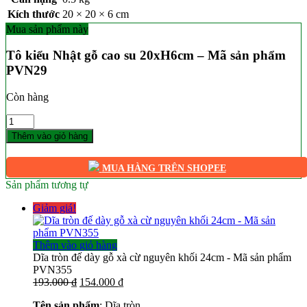
Kích thước
20 × 20 × 6 cm
Mua sản phẩm này
Tô kiểu Nhật gỗ cao su 20xH6cm – Mã sản phẩm
PVN29
Còn hàng
Số
lượng
Thêm vào giỏ hàng
MUA HÀNG TRÊN SHOPEE
Sản phẩm tương tự
Giảm giá!
Thêm vào giỏ hàng
Dĩa tròn đế dày gỗ xà cừ nguyên khối 24cm - Mã sản phẩm
PVN355
Giá
Giá
193.000
₫
154.000
₫
gốc
hiện
Tên sản phẩm
: Dĩa tròn
là:
tại