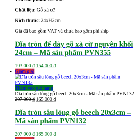
193.000 ₫.
là:
Chất liệu
: Gỗ xà cừ
154.000 ₫.
Kích thước
: 24xH2cm
Giá đã bao gồm VAT và chưa bao gồm phí ship
Dĩa tròn đế dày gỗ xà cừ nguyên khối
24cm – Mã sản phẩm PVN355
Giá
Giá
193.000
₫
154.000
₫
gốc
hiện
Giảm giá!
là:
tại
193.000 ₫.
là:
154.000 ₫.
Thêm vào giỏ hàng
Dĩa tròn sâu lòng gỗ beech 20x3cm - Mã sản phẩm PVN132
Giá
Giá
207.000
₫
165.000
₫
gốc
hiện
là:
tại
Dĩa tròn sâu lòng gỗ beech 20x3cm –
207.000 ₫.
là:
Mã sản phẩm PVN132
165.000 ₫.
Giá
Giá
207.000
₫
165.000
₫