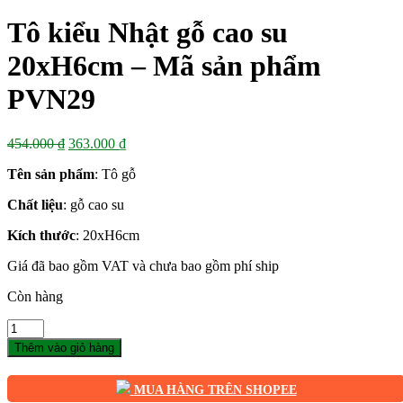
Tô kiểu Nhật gỗ cao su
20xH6cm – Mã sản phẩm
PVN29
Giá
Giá
454.000
₫
363.000
₫
gốc
hiện
Tên sản phẩm
: Tô gỗ
là:
tại
454.000 ₫.
là:
Chất liệu
: gỗ cao su
363.000 ₫.
Kích thước
: 20xH6cm
Giá đã bao gồm VAT và chưa bao gồm phí ship
Còn hàng
Số
lượng
Thêm vào giỏ hàng
MUA HÀNG TRÊN SHOPEE