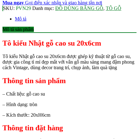
Mua ngay
Gọi điện xác nhận và giao hàng tận nơi
SKU:
PVN29
Danh mục:
ĐỒ DÙNG BẰNG GỖ
,
TÔ GỖ
Mô tả
Mô tả sản phẩm
Tô kiểu Nhật gỗ cao su 20x6cm
Tô kiểu Nhật gỗ cao su 20x6cm được ghép kỹ thuật từ gỗ cao su,
được gia công tì mỉ đẹp mắt với vân gỗ màu sáng mang đậm phong
cách Vintage, dùng decor trang trí, chụp ảnh, làm quà tặng
Thông tin sản phẩm
– Chất liệu: gỗ cao su
– Hình dạng: tròn
– Kích thước: 20xH6cm
Thông tin đặt hàng