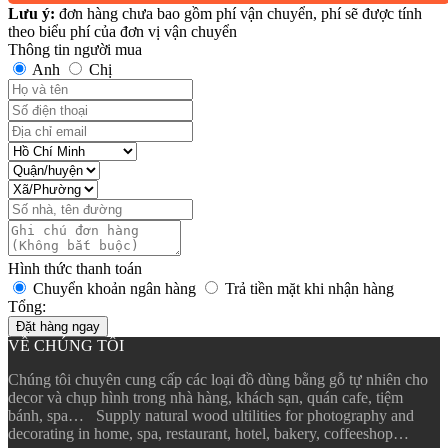
Lưu ý:
đơn hàng chưa bao gồm phí vận chuyển, phí sẽ được tính
theo biểu phí của đơn vị vận chuyển
Thông tin người mua
Anh
Chị
Hình thức thanh toán
Chuyển khoản ngân hàng
Trả tiền mặt khi nhận hàng
Tổng:
Đặt hàng ngay
VỀ CHÚNG TÔI
Chúng tôi chuyên cung cấp các loại đồ dùng bằng gỗ tự nhiên cho
decor và chụp hình trong nhà hàng, khách sạn, quán cafe, tiệm
bánh, spa… Supply natural wood ultilities for photography and
decorating in home, spa, restaurant, hotel, bakery, coffeeshop…