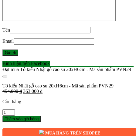
Tên
Email
Bình luận trên Facebook
Đặt mua Tô kiểu Nhật gỗ cao su 20xH6cm - Mã sản phẩm PVN29
Tô kiểu Nhật gỗ cao su 20xH6cm - Mã sản phẩm PVN29
Giá
Giá
454.000
₫
363.000
₫
gốc
hiện
Còn hàng
là:
tại
454.000 ₫.
là:
Số
363.000 ₫.
lượng
Thêm vào giỏ hàng
MUA HÀNG TRÊN SHOPEE