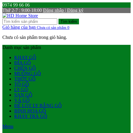
0974 99 66 06
Thứ 2-7 : 9:00-18:00
Đăng nhập | Đăng ký
Tìm kiếm
Giỏ hàng của bạn
Chưa có sản phẩm
0
Chưa có sản phẩm trong giỏ hàng.
Danh mục sản phẩm
KHAY GỖ
ĐĨA GỖ
CHÉN GỖ
MUỖNG GỖ
THỚT GỖ
TÔ GỖ
LY GỖ
SẠN GỖ
VÁ GỖ
ĐẾ LÓT LY BẰNG GỖ
BÌNH HOA GỖ
KHAY TRÀ GỖ
Menu