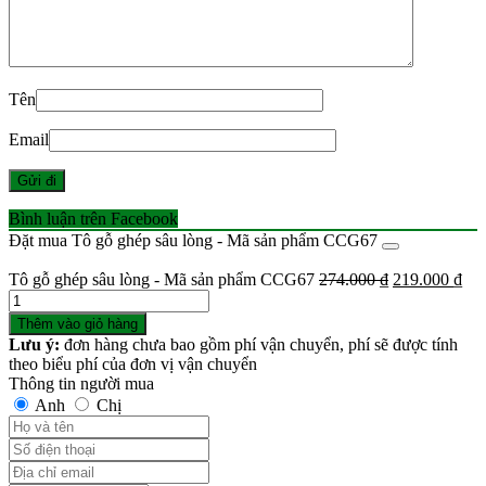
Tên
Email
Bình luận trên Facebook
Đặt mua Tô gỗ ghép sâu lòng - Mã sản phẩm CCG67
Giá
Giá
Tô gỗ ghép sâu lòng - Mã sản phẩm CCG67
274.000
₫
219.000
₫
Số
gốc
hiệ
lượng
là:
tại
Thêm vào giỏ hàng
274.000 ₫.
là:
Lưu ý:
đơn hàng chưa bao gồm phí vận chuyển, phí sẽ được tính
219
theo biểu phí của đơn vị vận chuyển
Thông tin người mua
Anh
Chị