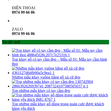
ĐIỆN THOẠI
0974 99 66 06
ZALO
0974 99 66 06
Tin tức mới
Top khay gỗ có tay cầm đẹp – Mẫu số 01: Mẫu tay cầm hình
thoi
Những mẫu khay vuông bằng gỗ xà cừ đẹp
Top những mẫu khay có tay cầm đẹp
Top những mẫu khay gỗ dùng trong quán cafe được khách
hàng yêu thích