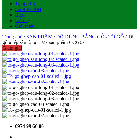
Trang chủ
SẢN PHẨM
Blog
Liên hệ
Giới thiệu
Trang chủ
/
SẢN PHẨM
/
ĐỒ DÙNG BẰNG GỖ
/
TÔ GỖ
/ Tô
gỗ ghép sâu lòng – Mã sản phẩm CCG67
Giảm giá!
0974 99 66 06