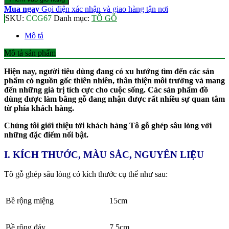
Mua ngay
Gọi điện xác nhận và giao hàng tận nơi
SKU:
CCG67
Danh mục:
TÔ GỖ
Mô tả
Mô tả sản phẩm
Hiện nay, người tiêu dùng đang có xu hướng tìm đến các sản
phẩm có nguồn gốc thiên nhiên, thân thiện môi trường và mang
đến những giá trị tích cực cho cuộc sống. Các sản phẩm đồ
dùng được làm bằng gỗ đang nhận được rất nhiều sự quan tâm
từ phía khách hàng.
Chúng tôi giới thiệu tới khách hàng Tô gỗ ghép sâu lòng với
những đặc điểm nổi bật.
I. KÍCH THƯỚC, MÀU SẮC, NGUYÊN LIỆU
Tô gỗ ghép sâu lòng có kích thước cụ thể như sau:
Bề rộng miệng
15cm
Bề rộng đáy
7.5cm