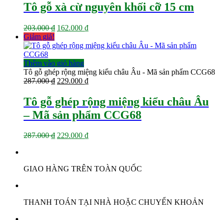
Tô gỗ xà cừ nguyên khối cỡ 15 cm
Giá
Giá
203.000
₫
162.000
₫
gốc
hiện
Giảm giá!
là:
tại
203.000 ₫.
là:
162.000 ₫.
Thêm vào giỏ hàng
Tô gỗ ghép rộng miệng kiểu châu Âu - Mã sản phẩm CCG68
Giá
Giá
287.000
₫
229.000
₫
gốc
hiện
là:
tại
Tô gỗ ghép rộng miệng kiểu châu Âu
287.000 ₫.
là:
– Mã sản phẩm CCG68
229.000 ₫.
Giá
Giá
287.000
₫
229.000
₫
gốc
hiện
là:
tại
287.000 ₫.
là:
GIAO HÀNG TRÊN TOÀN QUỐC
229.000 ₫.
THANH TOÁN TẠI NHÀ HOẶC CHUYỂN KHOẢN