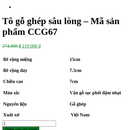
Tô gỗ ghép sâu lòng – Mã sản
phẩm CCG67
Giá
Giá
274.000
₫
219.000
₫
gốc
hiện
là:
tại
Bề rộng miệng
15cm
274.000 ₫.
là:
219.000 ₫.
Bề rộng đáy
7.5cm
Chiều cao
7cm
Màu sắc
Vân gỗ sọc phối đậm nhạt
Nguyên liệu
Gỗ ghép
Xuất xứ
Việt Nam
Số
lượng
Thêm vào giỏ hàng