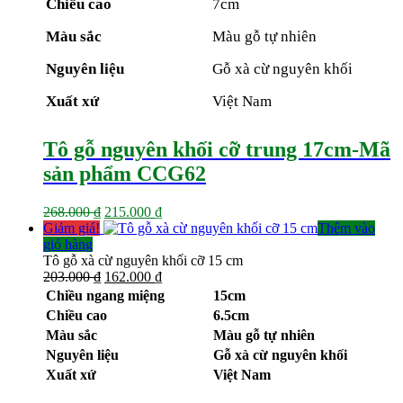
Chiều cao
7cm
215.000 ₫.
Màu sắc
Màu gỗ tự nhiên
Nguyên liệu
Gỗ xà cừ nguyên khối
Xuất xứ
Việt Nam
Tô gỗ nguyên khối cỡ trung 17cm-Mã
sản phẩm CCG62
Giá
Giá
268.000
₫
215.000
₫
gốc
hiện
Giảm giá!
Thêm vào
là:
tại
giỏ hàng
268.000 ₫.
là:
Tô gỗ xà cừ nguyên khối cỡ 15 cm
Giá
215.000 ₫.
Giá
203.000
₫
162.000
₫
gốc
hiện
Chiều ngang miệng
15cm
là:
tại
Chiều cao
6.5cm
203.000 ₫.
là:
Màu sắc
Màu gỗ tự nhiên
162.000 ₫.
Nguyên liệu
Gỗ xà cừ nguyên khối
Xuất xứ
Việt Nam