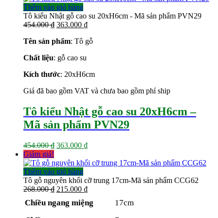
Thêm vào giỏ hàng
Tô kiểu Nhật gỗ cao su 20xH6cm - Mã sản phẩm PVN29
Giá
Giá
454.000
₫
363.000
₫
gốc
hiện
Tên sản phẩm
: Tô gỗ
là:
tại
454.000 ₫.
là:
Chất liệu
: gỗ cao su
363.000 ₫.
Kích thước
: 20xH6cm
Giá đã bao gồm VAT và chưa bao gồm phí ship
Tô kiểu Nhật gỗ cao su 20xH6cm –
Mã sản phẩm PVN29
Giá
Giá
454.000
₫
363.000
₫
gốc
hiện
Giảm giá!
là:
tại
454.000 ₫.
là:
Thêm vào giỏ hàng
363.000 ₫.
Tô gỗ nguyên khối cỡ trung 17cm-Mã sản phẩm CCG62
Giá
Giá
268.000
₫
215.000
₫
gốc
hiện
Chiều ngang miệng
17cm
là:
tại
268.000 ₫.
là: