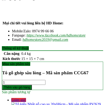
Mọi chi tiết vui lòng liên hệ HD Home:
Mobile/Zalo: 0974 99 66 06
Fanpage:
https://www.facebook.com/hdhomestore
Email:
hdhomestore2019@gmail.com
Thông số kỹ thuật
Cân nặng
0.4 kg
Kích thước
15 × 15 × 7 cm
Mua sản phẩm này
Tô gỗ ghép sâu lòng – Mã sản phẩm CCG67
Số
lượng
Thêm vào giỏ hàng
Sản phẩm tương tự
Giảm giá!