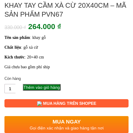
KHAY TAY CẦM XÀ CỪ 20X40CM – MÃ
SẢN PHẨM PVN67
Giá
Giá
264.000
₫
330.000
₫
gốc
hiện
Tên sản phẩm
: khay gỗ
là:
tại
Chất liệu
: gỗ xà cừ
330.000 ₫.
là:
Kích thước
: 20×40
cm
264.000 ₫.
Giá chưa bao gồm phí ship
Còn hàng
Số
Thêm vào giỏ hàng
lượng
MUA HÀNG TRÊN SHOPEE
MUA NGAY
Gọi điện xác nhận và giao hàng tận nơi