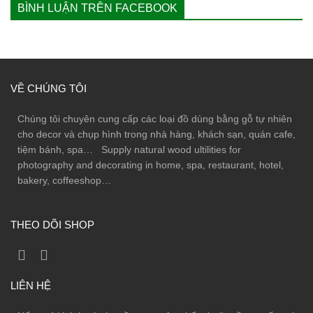
BÌNH LUẬN TRÊN FACEBOOK
VỀ CHÚNG TÔI
Chúng tôi chuyên cung cấp các loại đồ dùng bằng gỗ tự nhiên
cho decor và chụp hình trong nhà hàng, khách sạn, quán cafe,
tiệm bánh, spa… Supply natural wood ultilities for
photography and decorating in home, spa, restaurant, hotel,
bakery, coffeeshop…
THEO DÕI SHOP
LIÊN HỆ