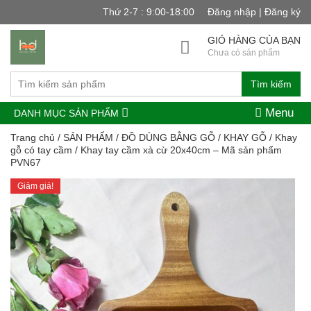
Thứ 2-7 : 9:00-18:00
Đăng nhập | Đăng ký
GIỎ HÀNG CỦA BẠN
Chưa có sản phẩm
Tìm kiếm
Menu
DANH MỤC SẢN PHẨM
Trang chủ
/
SẢN PHẨM
/
ĐỒ DÙNG BẰNG GỖ
/
KHAY GỖ
/
Khay
gỗ có tay cầm
/ Khay tay cầm xà cừ 20x40cm – Mã sản phẩm
PVN67
Giảm giá!