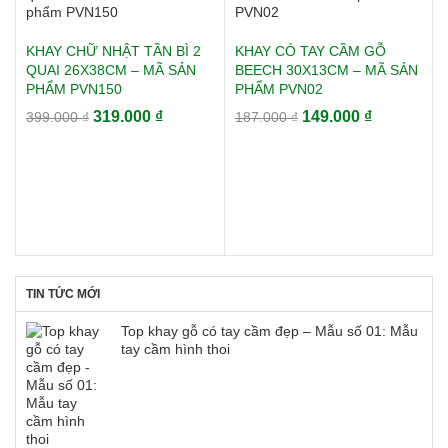
KHAY CHỮ NHẬT TẦN BÌ 2
KHAY CÓ TAY CẦM GỖ
QUAI 26X38CM – MÃ SẢN
BEECH 30X13CM – MÃ SẢN
PHẨM PVN150
PHẨM PVN02
Giá
Giá
Giá
Giá
319.000
₫
149.000
₫
399.000
₫
187.000
₫
gốc
hiện
gốc
hiện
là:
tại
là:
tại
399.000 ₫.
là:
187.000 ₫.
là:
319.000 ₫.
149.000 ₫.
TIN TỨC MỚI
Top khay gỗ có tay cầm đẹp – Mẫu số 01: Mẫu
tay cầm hình thoi