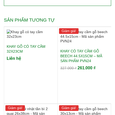
SẢN PHẨM TƯƠNG TỰ
Giảm giá!
KHAY GỖ CÓ TAY CẦM
KHAY CÓ TAY CẦM GỖ
32X23CM
BEECH 44.5X15CM – MÃ
Liên hệ
SẢN PHẨM PVN24
Giá
Giá
261.000
₫
327.000
₫
gốc
hiện
là:
tại
327.000 ₫.
là:
261.000 ₫.
Giảm giá!
Giảm giá!