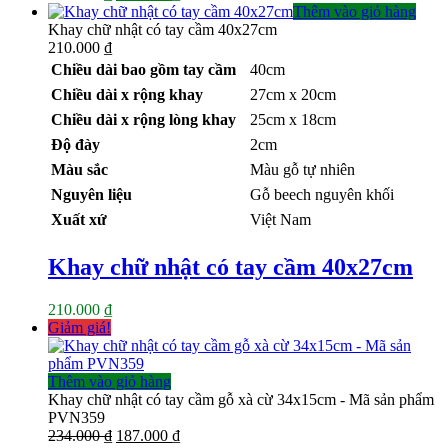
gốc
hiện
Thêm vào giỏ hàng
là:
tại
Khay chữ nhật có tay cầm 40x27cm
248.000 ₫.
là:
210.000
₫
198.000 ₫.
Chiều dài bao gồm tay cầm
40cm
Chiều dài x rộng khay
27cm x 20cm
Chiều dài x rộng lòng khay
25cm x 18cm
Độ đày
2cm
Màu sắc
Màu gỗ tự nhiên
Nguyên liệu
Gỗ beech nguyên khối
Xuất xứ
Việt Nam
Khay chữ nhật có tay cầm 40x27cm
210.000
₫
Giảm giá!
Thêm vào giỏ hàng
Khay chữ nhật có tay cầm gỗ xà cừ 34x15cm - Mã sản phẩm
PVN359
Giá
Giá
234.000
₫
187.000
₫