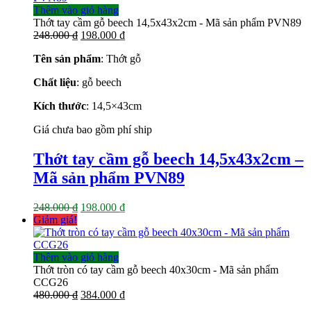
242.000 ₫.
Thêm vào giỏ hàng
Thớt tay cầm gỗ beech 14,5x43x2cm - Mã sản phẩm PVN89
Giá
Giá
248.000
₫
198.000
₫
gốc
hiện
Tên sản phẩm
: Thớt gỗ
là:
tại
248.000 ₫.
là:
Chất liệu
: gỗ beech
198.000 ₫.
Kích thước
: 14,5×43
cm
Giá chưa bao gồm phí ship
Thớt tay cầm gỗ beech 14,5x43x2cm –
Mã sản phẩm PVN89
Giá
Giá
248.000
₫
198.000
₫
gốc
hiện
Giảm giá!
là:
tại
248.000 ₫.
là:
198.000 ₫.
Thêm vào giỏ hàng
Thớt tròn có tay cầm gỗ beech 40x30cm - Mã sản phẩm
CCG26
Giá
Giá
480.000
₫
384.000
₫
gốc
hiện