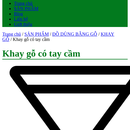
Trang chủ
SẢN PHẨM
Blog
Liên hệ
Giới thiệu
Trang chủ
/
SẢN PHẨM
/
ĐỒ DÙNG BẰNG GỖ
/
KHAY
GỖ
/ Khay gỗ có tay cầm
Khay gỗ có tay cầm