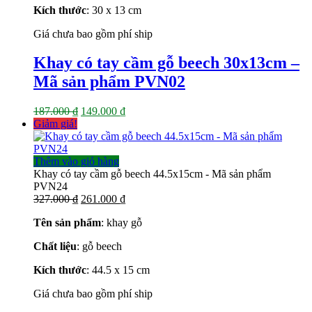
Kích thước
: 30 x 13
cm
Giá chưa bao gồm phí ship
Khay có tay cầm gỗ beech 30x13cm –
Mã sản phẩm PVN02
Giá
Giá
187.000
₫
149.000
₫
gốc
hiện
Giảm giá!
là:
tại
187.000 ₫.
là:
149.000 ₫.
Thêm vào giỏ hàng
Khay có tay cầm gỗ beech 44.5x15cm - Mã sản phẩm
PVN24
Giá
Giá
327.000
₫
261.000
₫
gốc
hiện
Tên sản phẩm
: khay gỗ
là:
tại
327.000 ₫.
là:
Chất liệu
: gỗ beech
261.000 ₫.
Kích thước
: 44.5 x 15
cm
Giá chưa bao gồm phí ship