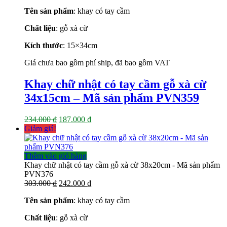
gốc
hiện
Tên sản phẩm
: khay có tay cầm
là:
tại
234.000 ₫.
là:
Chất liệu
: gỗ xà cừ
187.000 ₫.
Kích thước
: 15×34
cm
Giá chưa bao gồm phí ship, đã bao gồm VAT
Khay chữ nhật có tay cầm gỗ xà cừ
34x15cm – Mã sản phẩm PVN359
Giá
Giá
234.000
₫
187.000
₫
gốc
hiện
Giảm giá!
là:
tại
234.000 ₫.
là:
187.000 ₫.
Thêm vào giỏ hàng
Khay chữ nhật có tay cầm gỗ xà cừ 38x20cm - Mã sản phẩm
PVN376
Giá
Giá
303.000
₫
242.000
₫
gốc
hiện
Tên sản phẩm
: khay có tay cầm
là:
tại
303.000 ₫.
là:
Chất liệu
: gỗ xà cừ
242.000 ₫.