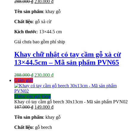
Giá
Giá
288.000
₫
230.000
₫
gốc
hiện
Tên sản phẩm
: khay gỗ
là:
tại
288.000 ₫.
là:
Chất liệu
: gỗ xà cừ
230.000 ₫.
Kích thước
: 13×44.5
cm
Giá chưa bao gồm phí ship
Khay chữ nhật có tay cầm gỗ xà cừ
13×44.5cm – Mã sản phẩm PVN65
Giá
Giá
288.000
₫
230.000
₫
gốc
hiện
Giảm giá!
là:
tại
288.000 ₫.
là:
230.000 ₫.
Thêm vào giỏ hàng
Khay có tay cầm gỗ beech 30x13cm - Mã sản phẩm PVN02
Giá
Giá
187.000
₫
149.000
₫
gốc
hiện
Tên sản phẩm
: khay gỗ
là:
tại
187.000 ₫.
là:
Chất liệu
: gỗ beech
149.000 ₫.