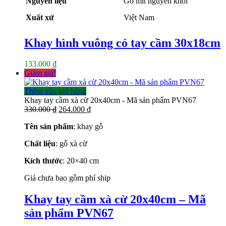
Nguyên liệu
Gỗ mít nguyên khối
Xuất xứ
Việt Nam
Khay hình vuông có tay cầm 30x18cm
133.000
₫
Giảm giá!
Thêm vào giỏ hàng
Khay tay cầm xà cừ 20x40cm - Mã sản phẩm PVN67
Giá
Giá
330.000
₫
264.000
₫
gốc
hiện
Tên sản phẩm
: khay gỗ
là:
tại
330.000 ₫.
là:
Chất liệu
: gỗ xà cừ
264.000 ₫.
Kích thước
: 20×40
cm
Giá chưa bao gồm phí ship
Khay tay cầm xà cừ 20x40cm – Mã
sản phẩm PVN67