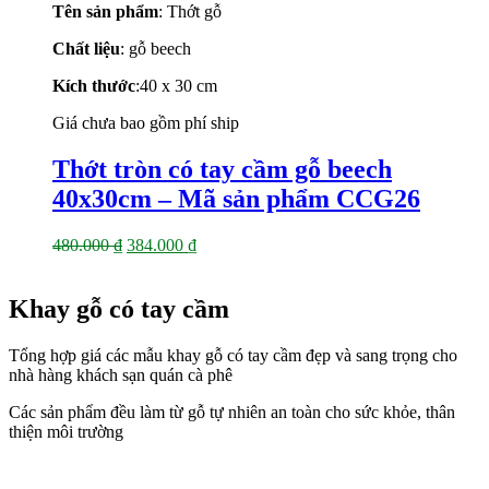
Tên sản phẩm
: Thớt gỗ
là:
tại
480.000 ₫.
là:
Chất liệu
: gỗ beech
384.000 ₫.
Kích thước
:40 x 30
cm
Giá chưa bao gồm phí ship
Thớt tròn có tay cầm gỗ beech
40x30cm – Mã sản phẩm CCG26
Giá
Giá
480.000
₫
384.000
₫
gốc
hiện
là:
tại
480.000 ₫.
là:
Khay gỗ có tay cầm
384.000 ₫.
Tổng hợp giá các mẫu khay gỗ có tay cầm đẹp và sang trọng cho
nhà hàng khách sạn quán cà phê
Các sản phẩm đều làm từ gỗ tự nhiên an toàn cho sức khỏe, thân
thiện môi trường