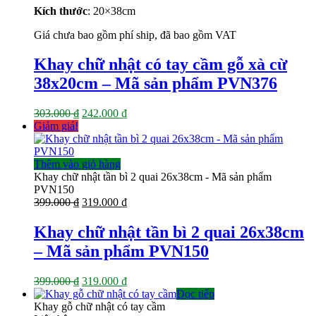
Kích thước
: 20×38
cm
Giá chưa bao gồm phí ship, đã bao gồm VAT
Khay chữ nhật có tay cầm gỗ xà cừ
38x20cm – Mã sản phẩm PVN376
Giá
Giá
303.000
₫
242.000
₫
gốc
hiện
Giảm giá!
là:
tại
303.000 ₫.
là:
242.000 ₫.
Thêm vào giỏ hàng
Khay chữ nhật tần bì 2 quai 26x38cm - Mã sản phẩm
PVN150
Giá
Giá
399.000
₫
319.000
₫
gốc
hiện
là:
tại
Khay chữ nhật tần bì 2 quai 26x38cm
399.000 ₫.
là:
– Mã sản phẩm PVN150
319.000 ₫.
Giá
Giá
399.000
₫
319.000
₫
gốc
hiện
Đọc tiếp
là:
tại
Khay gỗ chữ nhật có tay cầm