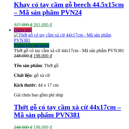
Khay có tay cầm gỗ beech 44.5x15cm
– Mã sản phẩm PVN24
Giá
Giá
327.000
₫
261.000
₫
gốc
hiện
Giảm giá!
là:
tại
327.000 ₫.
là:
261.000 ₫.
Thêm vào giỏ hàng
Thớt gỗ có tay cầm xà cừ 44x17cm - Mã sản phẩm PVN381
Giá
Giá
248.000
₫
198.000
₫
gốc
hiện
Tên sản phẩm
: Thớt gỗ
là:
tại
248.000 ₫.
là:
Chất liệu
: gỗ xà cừ
198.000 ₫.
Kích thước
: 44 x 17
cm
Giá chưa bao gồm phí ship
Thớt gỗ có tay cầm xà cừ 44x17cm –
Mã sản phẩm PVN381
Giá
Giá
248.000
₫
198.000
₫