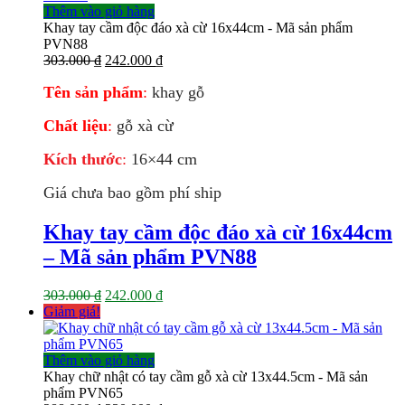
Thêm vào giỏ hàng
Khay tay cầm độc đáo xà cừ 16x44cm - Mã sản phẩm
PVN88
Giá
Giá
303.000
₫
242.000
₫
gốc
hiện
Tên sản phẩm
:
khay gỗ
là:
tại
303.000 ₫.
là:
Chất liệu
:
gỗ xà cừ
242.000 ₫.
Kích thước
:
16×44
cm
Giá chưa bao gồm phí ship
Khay tay cầm độc đáo xà cừ 16x44cm
– Mã sản phẩm PVN88
Giá
Giá
303.000
₫
242.000
₫
gốc
hiện
Giảm giá!
là:
tại
303.000 ₫.
là:
242.000 ₫.
Thêm vào giỏ hàng
Khay chữ nhật có tay cầm gỗ xà cừ 13x44.5cm - Mã sản
phẩm PVN65