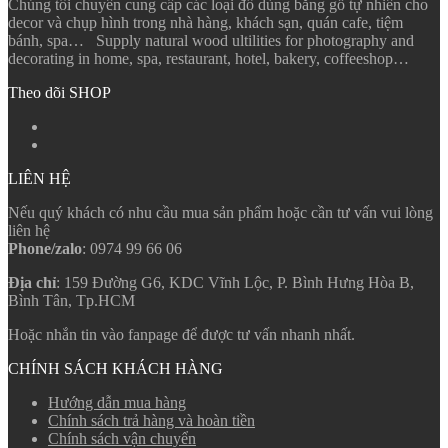
Chúng tôi chuyên cung cấp các loại đồ dùng bằng gỗ tự nhiên cho
decor và chụp hình trong nhà hàng, khách sạn, quán cafe, tiệm
bánh, spa… Supply natural wood ultilities for photography and
decorating in home, spa, restaurant, hotel, bakery, coffeeshop…
Theo dõi SHOP
LIÊN HỆ
Nếu quý khách có nhu cầu mua sản phẩm hoặc cần tư vấn vui lòng
liên hệ
Phone/zalo
: 0974 99 66 06
Địa chỉ
: 159 Đường G6, KDC Vĩnh Lộc, P. Bình Hưng Hòa B,
Bình Tân, Tp.HCM
Hoặc nhắn tin vào fanpage để được tư vấn nhanh nhất.
CHÍNH SÁCH KHÁCH HÀNG
Hướng dẫn mua hàng
Chính sách trả hàng và hoàn tiền
Chính sách vận chuyển