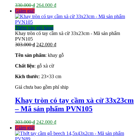
Giá
Giá
330.000
₫
264.000
₫
gốc
hiện
Giảm giá!
là:
tại
330.000 ₫.
là:
264.000 ₫.
Thêm vào giỏ hàng
Khay tròn có tay cầm xà cừ 33x23cm - Mã sản phẩm
PVN105
Giá
Giá
303.000
₫
242.000
₫
gốc
hiện
Tên sản phẩm
: khay gỗ
là:
tại
303.000 ₫.
là:
Chất liệu
: gỗ xà cừ
242.000 ₫.
Kích thước
: 23×33
cm
Giá chưa bao gồm phí ship
Khay tròn có tay cầm xà cừ 33x23cm
– Mã sản phẩm PVN105
Giá
Giá
303.000
₫
242.000
₫
gốc
hiện
Giảm giá!
là:
tại
303.000 ₫.
là: