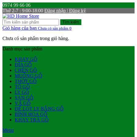
0974 99 66 06
Thứ 2-7 : 9:00-18:00
Đăng nhập | Đăng ký
Tìm kiếm
Giỏ hàng của bạn
Chưa có sản phẩm
0
Chưa có sản phẩm trong giỏ hàng.
Danh mục sản phẩm
KHAY GỖ
ĐĨA GỖ
CHÉN GỖ
MUỖNG GỖ
THỚT GỖ
TÔ GỖ
LY GỖ
SẠN GỖ
VÁ GỖ
ĐẾ LÓT LY BẰNG GỖ
BÌNH HOA GỖ
KHAY TRÀ GỖ
Menu