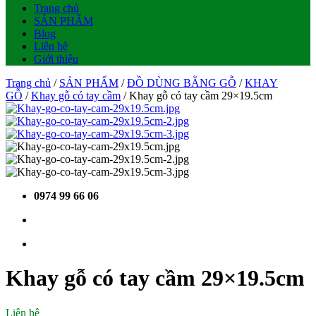
Trang chủ
SẢN PHẨM
Blog
Liên hệ
Giới thiệu
Trang chủ
/
SẢN PHẨM
/
ĐỒ DÙNG BẰNG GỖ
/
KHAY
GỖ
/
Khay gỗ có tay cầm
/ Khay gỗ có tay cầm 29×19.5cm
0974 99 66 06
Khay gỗ có tay cầm 29×19.5cm
Liên hệ