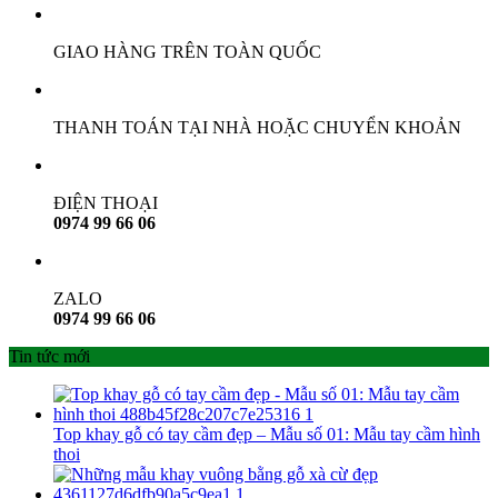
là:
tại
399.000 ₫.
là:
GIAO HÀNG TRÊN TOÀN QUỐC
319.000 ₫.
THANH TOÁN TẠI NHÀ HOẶC CHUYỂN KHOẢN
ĐIỆN THOẠI
0974 99 66 06
ZALO
0974 99 66 06
Tin tức mới
Top khay gỗ có tay cầm đẹp – Mẫu số 01: Mẫu tay cầm hình
thoi