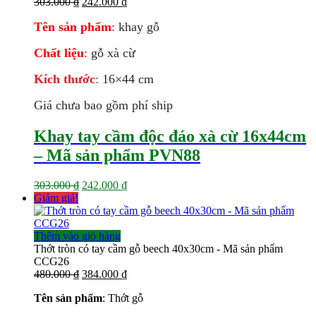
Giá
Giá
303.000
₫
242.000
₫
gốc
hiện
Tên sản phẩm
:
khay gỗ
là:
tại
303.000 ₫.
là:
Chất liệu
:
gỗ xà cừ
242.000 ₫.
Kích thước
:
16×44
cm
Giá chưa bao gồm phí ship
Khay tay cầm độc đáo xà cừ 16x44cm
– Mã sản phẩm PVN88
Giá
Giá
303.000
₫
242.000
₫
gốc
hiện
Giảm giá!
là:
tại
303.000 ₫.
là:
242.000 ₫.
Thêm vào giỏ hàng
Thớt tròn có tay cầm gỗ beech 40x30cm - Mã sản phẩm
CCG26
Giá
Giá
480.000
₫
384.000
₫
gốc
hiện
Tên sản phẩm
: Thớt gỗ
là:
tại
480.000 ₫.
là: