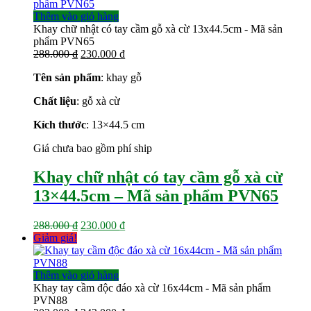
Thêm vào giỏ hàng
Khay chữ nhật có tay cầm gỗ xà cừ 13x44.5cm - Mã sản
phẩm PVN65
Giá
Giá
288.000
₫
230.000
₫
gốc
hiện
Tên sản phẩm
: khay gỗ
là:
tại
288.000 ₫.
là:
Chất liệu
: gỗ xà cừ
230.000 ₫.
Kích thước
: 13×44.5
cm
Giá chưa bao gồm phí ship
Khay chữ nhật có tay cầm gỗ xà cừ
13×44.5cm – Mã sản phẩm PVN65
Giá
Giá
288.000
₫
230.000
₫
gốc
hiện
Giảm giá!
là:
tại
288.000 ₫.
là:
230.000 ₫.
Thêm vào giỏ hàng
Khay tay cầm độc đáo xà cừ 16x44cm - Mã sản phẩm
PVN88