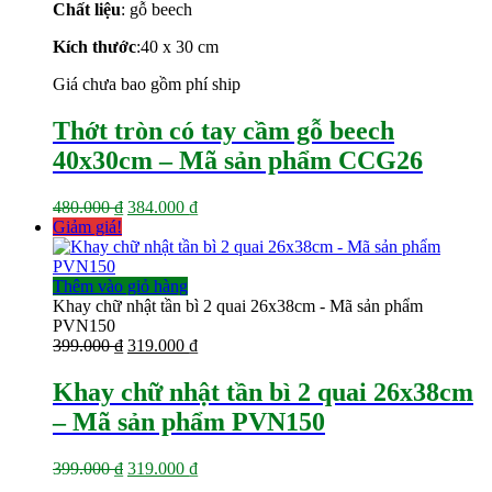
Chất liệu
: gỗ beech
384.000 ₫.
Kích thước
:40 x 30
cm
Giá chưa bao gồm phí ship
Thớt tròn có tay cầm gỗ beech
40x30cm – Mã sản phẩm CCG26
Giá
Giá
480.000
₫
384.000
₫
gốc
hiện
Giảm giá!
là:
tại
480.000 ₫.
là:
384.000 ₫.
Thêm vào giỏ hàng
Khay chữ nhật tần bì 2 quai 26x38cm - Mã sản phẩm
PVN150
Giá
Giá
399.000
₫
319.000
₫
gốc
hiện
là:
tại
Khay chữ nhật tần bì 2 quai 26x38cm
399.000 ₫.
là:
– Mã sản phẩm PVN150
319.000 ₫.
Giá
Giá
399.000
₫
319.000
₫
gốc
hiện