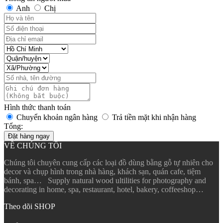
Anh
Chị
Hình thức thanh toán
Chuyển khoản ngân hàng
Trả tiền mặt khi nhận hàng
Tổng:
Đặt hàng ngay
VỀ CHÚNG TÔI
Chúng tôi chuyên cung cấp các loại đồ dùng bằng gỗ tự nhiên cho
decor và chụp hình trong nhà hàng, khách sạn, quán cafe, tiệm
bánh, spa… Supply natural wood ultilities for photography and
decorating in home, spa, restaurant, hotel, bakery, coffeeshop…
Theo dõi SHOP