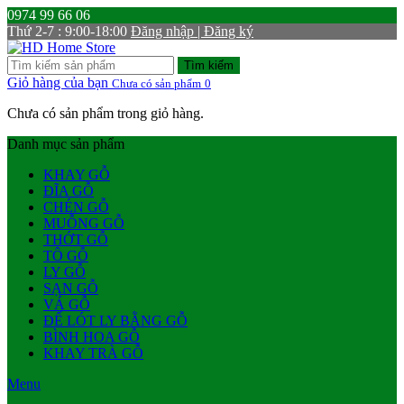
0974 99 66 06
Thứ 2-7 : 9:00-18:00
Đăng nhập | Đăng ký
Tìm kiếm
Giỏ hàng của bạn
Chưa có sản phẩm
0
Chưa có sản phẩm trong giỏ hàng.
Danh mục sản phẩm
KHAY GỖ
ĐĨA GỖ
CHÉN GỖ
MUỖNG GỖ
THỚT GỖ
TÔ GỖ
LY GỖ
SẠN GỖ
VÁ GỖ
ĐẾ LÓT LY BẰNG GỖ
BÌNH HOA GỖ
KHAY TRÀ GỖ
Menu