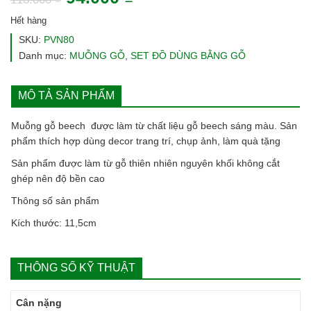
gốc
hiện
Hết hàng
là:
tại
SKU:
PVN80
Danh mục:
MUỖNG GỖ
,
SET ĐỒ DÙNG BẰNG GỖ
118.000 ₫.
là:
94.000 ₫.
MÔ TẢ SẢN PHẨM
Muỗng gỗ beech được làm từ chất liệu gỗ beech sáng màu. Sản
phẩm thích hợp dùng decor trang trí, chụp ảnh, làm quà tặng
Sản phẩm được làm từ gỗ thiên nhiên nguyên khối không cắt
ghép nên độ bền cao
Thông số sản phẩm
Kích thước: 11,5cm
THÔNG SỐ KỸ THUẬT
Cân nặng