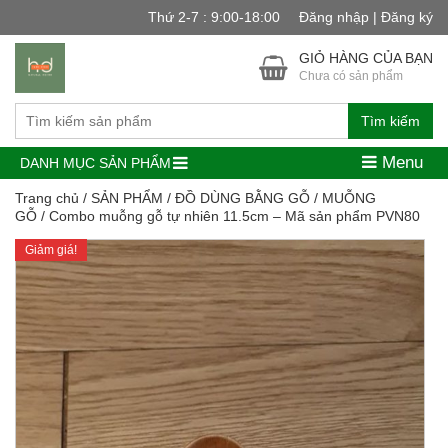
Thứ 2-7 : 9:00-18:00
Đăng nhập | Đăng ký
GIỎ HÀNG CỦA BẠN
Chưa có sản phẩm
Tìm kiếm
Menu
DANH MỤC SẢN PHẨM
Trang chủ
/
SẢN PHẨM
/
ĐỒ DÙNG BẰNG GỖ
/
MUỖNG
GỖ
/ Combo muỗng gỗ tự nhiên 11.5cm – Mã sản phẩm PVN80
Giảm giá!