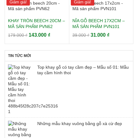
là:
tại
2.000 ₫.
Giảm giá!
Giảm giá!
481.000 ₫.
là:
385.000 ₫.
KHAY TRÒN BEECH 20CM –
NĨA GỖ BEECH 17X2CM –
MÃ SẢN PHẨM PVN62
MÃ SẢN PHẨM PVN101
Giá
Giá
Giá
Giá
143.000
₫
31.000
₫
179.000
₫
39.000
₫
gốc
hiện
gốc
hiện
là:
tại
là:
tại
179.000 ₫.
là:
39.000 ₫.
là:
TIN TỨC MỚI
143.000 ₫.
31.000 ₫.
Top khay gỗ có tay cầm đẹp – Mẫu số 01: Mẫu
tay cầm hình thoi
Những mẫu khay vuông bằng gỗ xà cừ đẹp