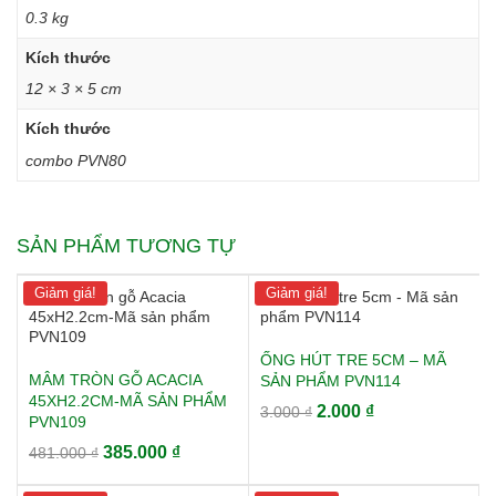
0.3 kg
Kích thước
12 × 3 × 5 cm
Kích thước
combo PVN80
SẢN PHẨM TƯƠNG TỰ
Giảm giá!
Giảm giá!
ỐNG HÚT TRE 5CM – MÃ
MÂM TRÒN GỖ ACACIA
SẢN PHẨM PVN114
45XH2.2CM-MÃ SẢN PHẨM
Giá
Giá
2.000
₫
3.000
₫
PVN109
gốc
hiện
Giá
Giá
385.000
₫
481.000
₫
là:
tại
gốc
hiện
3.000 ₫.
là: