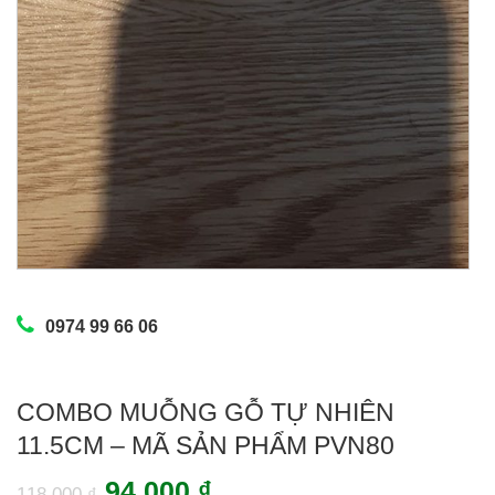
0974 99 66 06
COMBO MUỖNG GỖ TỰ NHIÊN
11.5CM – MÃ SẢN PHẨM PVN80
Giá
Giá
94.000
₫
118.000
₫