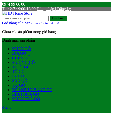
0974 99 66 06
Thứ 2-7 : 9:00-18:00
Đăng nhập | Đăng ký
Tìm kiếm
Giỏ hàng của bạn
Chưa có sản phẩm
0
Chưa có sản phẩm trong giỏ hàng.
Danh mục sản phẩm
KHAY GỖ
ĐĨA GỖ
CHÉN GỖ
MUỖNG GỖ
THỚT GỖ
TÔ GỖ
LY GỖ
SẠN GỖ
VÁ GỖ
ĐẾ LÓT LY BẰNG GỖ
BÌNH HOA GỖ
KHAY TRÀ GỖ
Menu