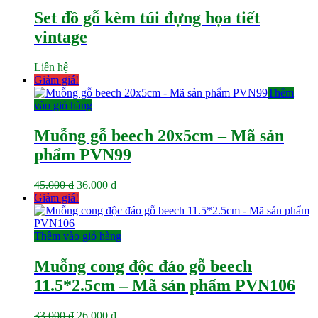
Set đồ gỗ kèm túi đựng họa tiết
vintage
Liên hệ
Giảm giá!
Thêm
vào giỏ hàng
Muỗng gỗ beech 20x5cm – Mã sản
phẩm PVN99
Giá
Giá
45.000
₫
36.000
₫
gốc
hiện
Giảm giá!
là:
tại
45.000 ₫.
là:
36.000 ₫.
Thêm vào giỏ hàng
Muỗng cong độc đáo gỗ beech
11.5*2.5cm – Mã sản phẩm PVN106
Giá
Giá
33.000
₫
26.000
₫