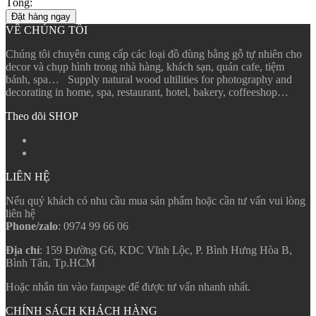
Tổng:
Đặt hàng ngay
VỀ CHÚNG TÔI
Chúng tôi chuyên cung cấp các loại đồ dùng bằng gỗ tự nhiên cho
decor và chụp hình trong nhà hàng, khách sạn, quán cafe, tiệm
bánh, spa… Supply natural wood ultilities for photography and
decorating in home, spa, restaurant, hotel, bakery, coffeeshop…
Theo dõi SHOP
LIÊN HỆ
Nếu quý khách có nhu cầu mua sản phẩm hoặc cần tư vấn vui lòng
liên hệ
Phone/zalo
: 0974 99 66 06
Địa chỉ
: 159 Đường G6, KDC Vĩnh Lộc, P. Bình Hưng Hòa B,
Bình Tân, Tp.HCM
Hoặc nhắn tin vào fanpage để được tư vấn nhanh nhất.
CHÍNH SÁCH KHÁCH HÀNG