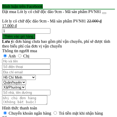
Bình luận trên Facebook
Đặt mua Lót ly có chữ độc đáo 9cm - Mã sản phẩm PVN81
Lót ly có chữ độc đáo 9cm - Mã sản phẩm PVN81
22.000
₫
Giá
Giá
17.000
₫
gốc
Số
hiện
là:
lượng
tại
Thêm vào giỏ hàng
22.000 ₫.
là:
Lưu ý:
đơn hàng chưa bao gồm phí vận chuyển, phí sẽ được tính
17.000 ₫.
theo biểu phí của đơn vị vận chuyển
Thông tin người mua
Anh
Chị
Hình thức thanh toán
Chuyển khoản ngân hàng
Trả tiền mặt khi nhận hàng