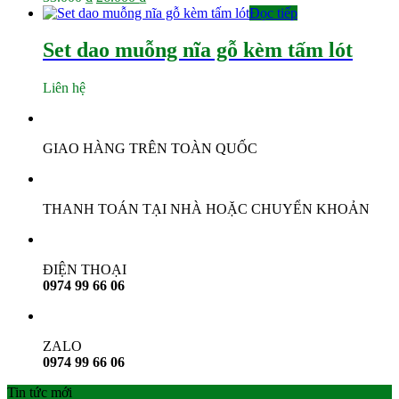
gốc
hiện
Đọc tiếp
là:
tại
33.000 ₫.
là:
Set dao muỗng nĩa gỗ kèm tấm lót
26.000 ₫.
Liên hệ
GIAO HÀNG TRÊN TOÀN QUỐC
THANH TOÁN TẠI NHÀ HOẶC CHUYỂN KHOẢN
ĐIỆN THOẠI
0974 99 66 06
ZALO
0974 99 66 06
Tin tức mới