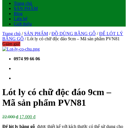
Trang chủ
SẢN PHẨM
Blog
Liên hệ
Giới thiệu
Trang chủ
/
SẢN PHẨM
/
ĐỒ DÙNG BẰNG GỖ
/
ĐẾ LÓT LÝ
BẰNG GỖ
/ Lót ly có chữ độc đáo 9cm – Mã sản phẩm PVN81
Giảm giá!
0974 99 66 06
Lót ly có chữ độc đáo 9cm –
Mã sản phẩm PVN81
Giá
Giá
22.000
₫
17.000
₫
gốc
hiện
Đế lót ly bằng gỗ
được thiết kế với kích thước có thể sử dụng cho
là:
tại