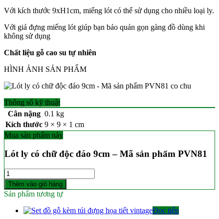
Với kích thước 9xH1cm, miếng lót có thể sử dụng cho nhiều loại ly.
Với giá đựng miếng lót giúp bạn bảo quản gọn gàng đồ dùng khi
không sử dụng
Chất liệu gỗ cao su tự nhiên
HÌNH ẢNH SẢN PHẨM
Thông số kỹ thuật
Cân nặng
0.1 kg
Kích thước
9 × 9 × 1 cm
Mua sản phẩm này
Lót ly có chữ độc đáo 9cm – Mã sản phẩm PVN81
Số
lượng
Thêm vào giỏ hàng
Sản phẩm tương tự
Đọc tiếp