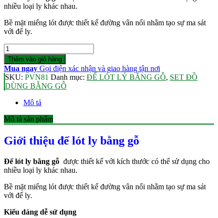
nhiều loại ly khác nhau.
22.000 ₫.
là:
17.000 ₫.
Bề mặt miếng lót được thiết kế đường vân nổi nhằm tạo sự ma sát
với đế ly.
Số
lượng
Thêm vào giỏ hàng
Mua ngay
Gọi điện xác nhận và giao hàng tận nơi
SKU:
PVN81
Danh mục:
ĐẾ LÓT LÝ BẰNG GỖ
,
SET ĐỒ
DÙNG BẰNG GỖ
Mô tả
Mô tả sản phẩm
Giới thiệu đế lót ly bằng gỗ
Đế lót ly bằng gỗ
được thiết kế với kích thước có thể sử dụng cho
nhiều loại ly khác nhau.
Bề mặt miếng lót được thiết kế đường vân nổi nhằm tạo sự ma sát
với đế ly.
Kiểu dáng dễ sử dụng