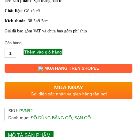
Tên sản phẩm
: Sạn thẳng bản to
là:
tại
Chất liệu
: Gỗ xà cừ
77.000 ₫.
là:
Kích thước
: 38.5×9.5cm
61.000 ₫.
Giá đã bao gồm VAT và chưa bao gồm phí ship
Còn hàng
Số
Thêm vào giỏ hàng
lượng
MUA HÀNG TRÊN SHOPEE
MUA NGAY
Gọi điện xác nhận và giao hàng tận nơi
SKU:
PVN92
Danh mục:
ĐỒ DÙNG BẰNG GỖ
,
SẠN GỖ
MÔ TẢ SẢN PHẨM