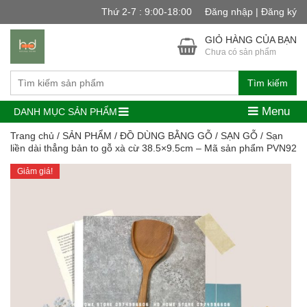
Thứ 2-7 : 9:00-18:00
Đăng nhập | Đăng ký
GIỎ HÀNG CỦA BẠN
Chưa có sản phẩm
Tìm kiếm
Menu
DANH MỤC SẢN PHẨM
Trang chủ
/
SẢN PHẨM
/
ĐỒ DÙNG BẰNG GỖ
/
SẠN GỖ
/ Sạn
liền dài thẳng bản to gỗ xà cừ 38.5×9.5cm – Mã sản phẩm PVN92
Giảm giá!