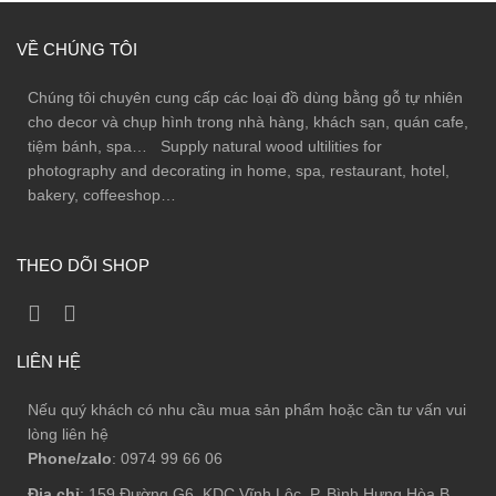
VỀ CHÚNG TÔI
Chúng tôi chuyên cung cấp các loại đồ dùng bằng gỗ tự nhiên
cho decor và chụp hình trong nhà hàng, khách sạn, quán cafe,
tiệm bánh, spa… Supply natural wood ultilities for
photography and decorating in home, spa, restaurant, hotel,
bakery, coffeeshop…
THEO DÕI SHOP
LIÊN HỆ
Nếu quý khách có nhu cầu mua sản phẩm hoặc cần tư vấn vui
lòng liên hệ
Phone/zalo
: 0974 99 66 06
Địa chỉ
: 159 Đường G6, KDC Vĩnh Lộc, P. Bình Hưng Hòa B,