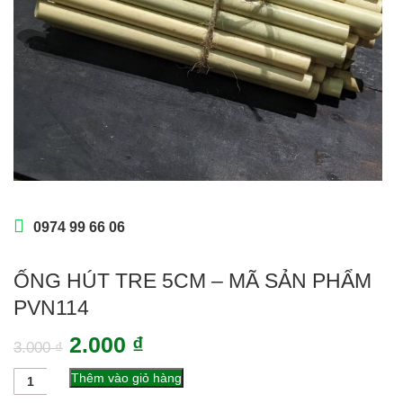
0974 99 66 06
ỐNG HÚT TRE 5CM – MÃ SẢN PHẨM
PVN114
Giá
Giá
2.000
₫
3.000
₫
gốc
hiện
Số
Thêm vào giỏ hàng
lượng
là:
tại