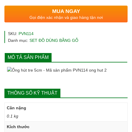
3.000 ₫.
là:
MUA NGAY
2.000 ₫.
Gọi điện xác nhận và giao hàng tận nơi
SKU:
PVN114
Danh mục:
SET ĐỒ DÙNG BẰNG GỖ
MÔ TẢ SẢN PHẨM
THÔNG SỐ KỸ THUẬT
Cân nặng
0.1 kg
Kích thước