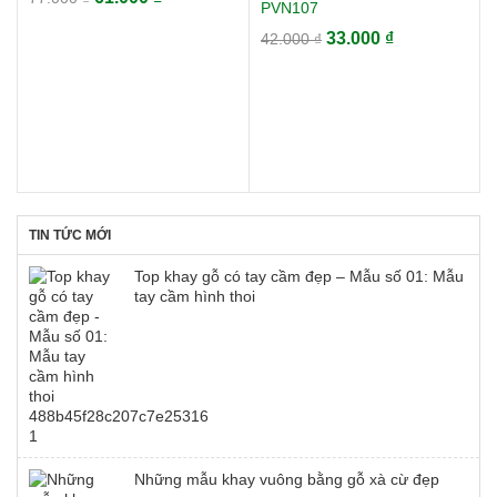
PVN107
gốc
hiện
Giá
Giá
33.000
₫
42.000
₫
là:
tại
gốc
hiện
77.000 ₫.
là:
là:
tại
61.000 ₫.
42.000 ₫.
là:
33.000 ₫.
TIN TỨC MỚI
Top khay gỗ có tay cầm đẹp – Mẫu số 01: Mẫu
tay cầm hình thoi
Những mẫu khay vuông bằng gỗ xà cừ đẹp