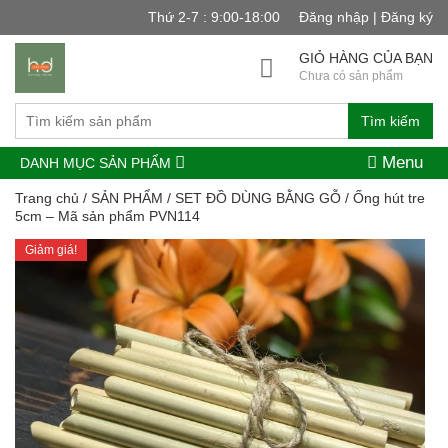
Thứ 2-7 : 9:00-18:00
Đăng nhập | Đăng ký
GIỎ HÀNG CỦA BẠN
Chưa có sản phẩm
Tìm kiếm
Menu
DANH MỤC SẢN PHẨM
Trang chủ
/
SẢN PHẨM
/
SET ĐỒ DÙNG BẰNG GỖ
/ Ống hút tre
5cm – Mã sản phẩm PVN114
Giảm giá!