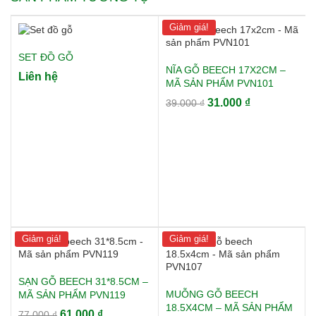
Giảm giá!
SET ĐỒ GỖ
NĨA GỖ BEECH 17X2CM –
Liên hệ
MÃ SẢN PHẨM PVN101
Giá
Giá
31.000
₫
39.000
₫
gốc
hiện
là:
tại
39.000 ₫.
là:
31.000 ₫.
Giảm giá!
Giảm giá!
SẠN GỖ BEECH 31*8.5CM –
MUỖNG GỖ BEECH
MÃ SẢN PHẨM PVN119
18.5X4CM – MÃ SẢN PHẨM
Giá
Giá
61.000
₫
77.000
₫