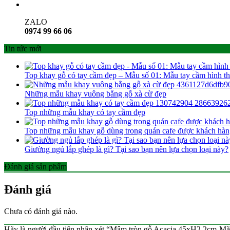
ZALO
0974 99 66 06
Tin tức mới
Top khay gỗ có tay cầm đẹp – Mẫu số 01: Mẫu tay cầm hình th
Những mẫu khay vuông bằng gỗ xà cừ đẹp
Top những mẫu khay có tay cầm đẹp
Top những mẫu khay gỗ dùng trong quán cafe được khách hàn
Giường ngủ lắp ghép là gì? Tại sao bạn nên lựa chọn loại này?
Đánh giá sản phẩm
Đánh giá
Chưa có đánh giá nào.
Hãy là người đầu tiên nhận xét “Mâm tròn gỗ Acacia 45xH2.2cm-