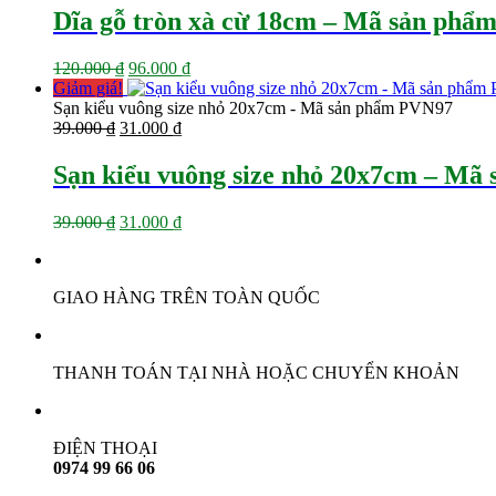
Dĩa gỗ tròn xà cừ 18cm – Mã sản ph
Giá
Giá
120.000
₫
96.000
₫
gốc
hiện
Giảm giá!
là:
tại
Sạn kiểu vuông size nhỏ 20x7cm - Mã sản phẩm PVN97
Giá
120.000 ₫.
Giá
là:
39.000
₫
31.000
₫
gốc
hiện
96.000 ₫.
là:
tại
Sạn kiểu vuông size nhỏ 20x7cm – Mã
39.000 ₫.
là:
31.000 ₫.
Giá
Giá
39.000
₫
31.000
₫
gốc
hiện
là:
tại
39.000 ₫.
là:
GIAO HÀNG TRÊN TOÀN QUỐC
31.000 ₫.
THANH TOÁN TẠI NHÀ HOẶC CHUYỂN KHOẢN
ĐIỆN THOẠI
0974 99 66 06