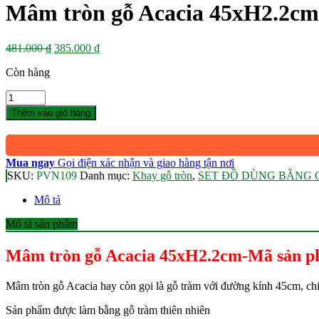
Mâm tròn gỗ Acacia 45xH2.2c
Giá
Giá
481.000
₫
385.000
₫
gốc
hiện
Còn hàng
là:
tại
481.000 ₫.
là:
Số
385.000 ₫.
lượng
Thêm vào giỏ hàng
Mua ngay
Gọi điện xác nhận và giao hàng tận nơi
SKU:
PVN109
Danh mục:
Khay gỗ tròn
,
SET ĐỒ DÙNG BẰNG 
Mô tả
Mô tả sản phẩm
Mâm tròn gỗ Acacia 45xH2.2cm-Mã sản 
Mâm tròn gỗ Acacia hay còn gọi là gỗ tràm với đường kính 45cm, ch
Sản phẩm được làm bằng gỗ tràm thiên nhiên