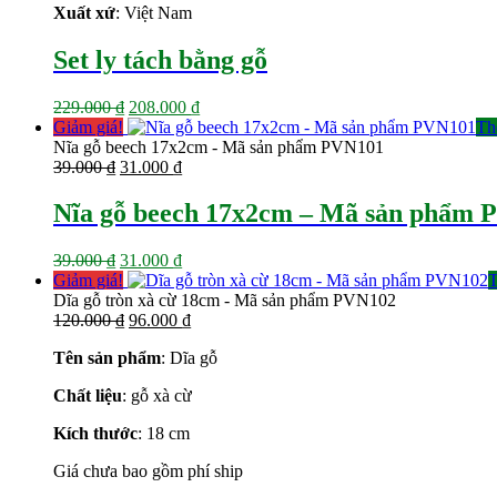
Xuất xứ
: Việt Nam
Set ly tách bằng gỗ
Giá
Giá
229.000
₫
208.000
₫
gốc
hiện
Giảm giá!
Th
là:
tại
Nĩa gỗ beech 17x2cm - Mã sản phẩm PVN101
Giá
229.000 ₫.
Giá
là:
39.000
₫
31.000
₫
gốc
hiện
208.000 ₫.
là:
tại
Nĩa gỗ beech 17x2cm – Mã sản phẩm 
39.000 ₫.
là:
31.000 ₫.
Giá
Giá
39.000
₫
31.000
₫
gốc
hiện
Giảm giá!
T
là:
tại
Dĩa gỗ tròn xà cừ 18cm - Mã sản phẩm PVN102
39.000 ₫.
Giá
là:
Giá
120.000
₫
96.000
₫
gốc
31.000 ₫.
hiện
Tên sản phẩm
: Dĩa gỗ
là:
tại
120.000 ₫.
là:
Chất liệu
: gỗ xà cừ
96.000 ₫.
Kích thước
: 18 cm
Giá chưa bao gồm phí ship