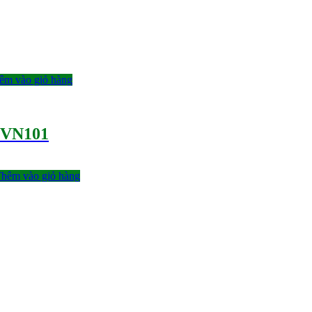
êm vào giỏ hàng
PVN101
hêm vào giỏ hàng