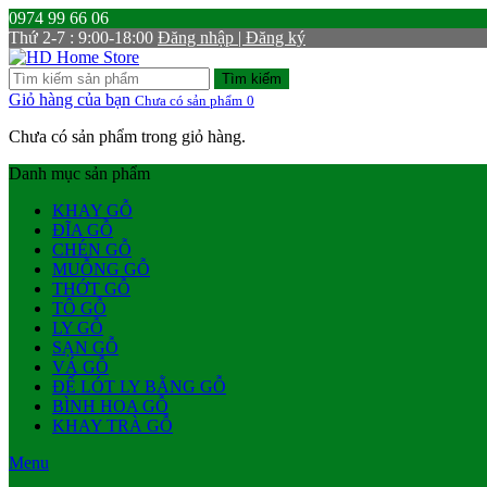
0974 99 66 06
Thứ 2-7 : 9:00-18:00
Đăng nhập | Đăng ký
Tìm kiếm
Giỏ hàng của bạn
Chưa có sản phẩm
0
Chưa có sản phẩm trong giỏ hàng.
Danh mục sản phẩm
KHAY GỖ
ĐĨA GỖ
CHÉN GỖ
MUỖNG GỖ
THỚT GỖ
TÔ GỖ
LY GỖ
SẠN GỖ
VÁ GỖ
ĐẾ LÓT LY BẰNG GỖ
BÌNH HOA GỖ
KHAY TRÀ GỖ
Menu