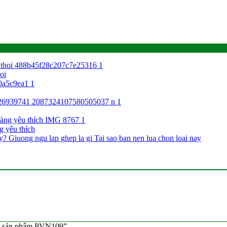
oi
g yêu thích
Mã sản phẩm PVN109”