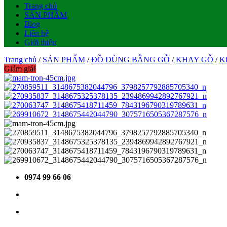
Trang chủ
SẢN PHẨM
Blog
Liên hệ
Giới thiệu
Trang chủ
/
SẢN PHẨM
/
ĐỒ DÙNG BẰNG GỖ
/
KHAY GỖ
/
Kh
Giảm giá!
0974 99 66 06