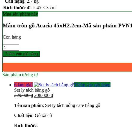
Cân nặng
2.7 kg
Kích thước
45 × 45 × 3 cm
Mua sản phẩm này
Mâm tròn gỗ Acacia 45xH2.2cm-Mã sản phẩm PVN
Còn hàng
Số
lượng
Thêm vào giỏ hàng
Sản phẩm tương tự
Giảm giá!
Thêm vào giỏ hàng
Set ly tách bằng gỗ
Giá
Giá
229.000
₫
208.000
₫
gốc
hiện
Tên sản phẩm
: Set ly tách uống cafe bằng gỗ
là:
tại
229.000 ₫.
là:
Chất liệu
: Gỗ xà cừ
208.000 ₫.
Kích thước
: