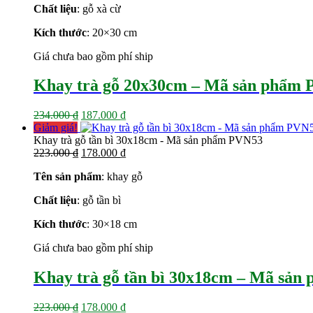
Chất liệu
: gỗ xà cừ
187.000 ₫.
Kích thước
: 20×30
cm
Giá chưa bao gồm phí ship
Khay trà gỗ 20x30cm – Mã sản phẩm
Giá
Giá
234.000
₫
187.000
₫
gốc
hiện
Giảm giá!
là:
tại
Khay trà gỗ tần bì 30x18cm - Mã sản phẩm PVN53
234.000 ₫.
Giá
là:
Giá
223.000
₫
178.000
₫
gốc
187.000 ₫.
hiện
Tên sản phẩm
: khay gỗ
là:
tại
223.000 ₫.
là:
Chất liệu
: gỗ tần bì
178.000 ₫.
Kích thước
: 30×18
cm
Giá chưa bao gồm phí ship
Khay trà gỗ tần bì 30x18cm – Mã sả
Giá
Giá
223.000
₫
178.000
₫