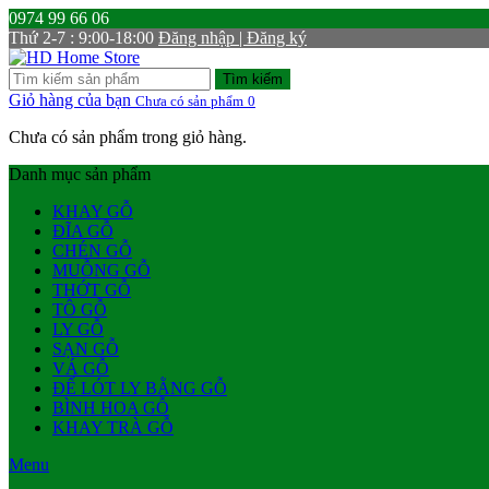
0974 99 66 06
Thứ 2-7 : 9:00-18:00
Đăng nhập | Đăng ký
Tìm kiếm
Giỏ hàng của bạn
Chưa có sản phẩm
0
Chưa có sản phẩm trong giỏ hàng.
Danh mục sản phẩm
KHAY GỖ
ĐĨA GỖ
CHÉN GỖ
MUỖNG GỖ
THỚT GỖ
TÔ GỖ
LY GỖ
SẠN GỖ
VÁ GỖ
ĐẾ LÓT LY BẰNG GỖ
BÌNH HOA GỖ
KHAY TRÀ GỖ
Menu