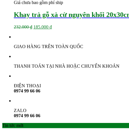
Giá chưa bao gồm phí ship
Khay trà gỗ xà cừ nguyên khối 20x3
Giá
Giá
232.000
₫
185.000
₫
gốc
hiện
là:
tại
232.000 ₫.
là:
GIAO HÀNG TRÊN TOÀN QUỐC
185.000 ₫.
THANH TOÁN TẠI NHÀ HOẶC CHUYỂN KHOẢN
ĐIỆN THOẠI
0974 99 66 06
ZALO
0974 99 66 06
Tin tức mới