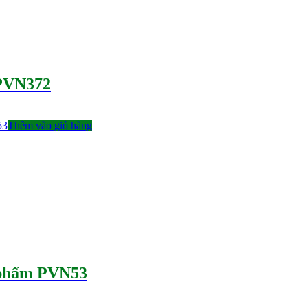
 PVN372
Thêm vào giỏ hàng
n phẩm PVN53