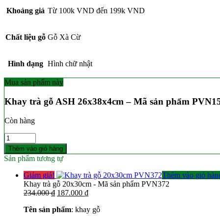
Khoảng giá
Từ 100k VND đến 199k VND
Chất liệu gỗ
Gỗ Xà Cừ
Hình dạng
Hình chữ nhật
Mua sản phẩm này
Khay trà gỗ ASH 26x38x4cm – Mã sản phẩm PVN1
Còn hàng
Số
lượng
Thêm vào giỏ hàng
Sản phẩm tương tự
Giảm giá!
Thêm vào giỏ hàn
Khay trà gỗ 20x30cm - Mã sản phẩm PVN372
Giá
Giá
234.000
₫
187.000
₫
gốc
hiện
Tên sản phẩm
: khay gỗ
là:
tại
234.000 ₫.
là: