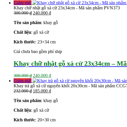
gốc
hiện
Giảm giá!
là:
tại
Khay chữ nhật gỗ xà cừ 23x34cm - Mã sản phẩm PVN373
223.000 ₫.
Giá
là:
Giá
300.000
₫
240.000
₫
gốc
178.000 ₫.
hiện
Tên sản phẩm
: khay gỗ
là:
tại
300.000 ₫.
là:
Chất liệu
: gỗ xà cừ
240.000 ₫.
Kích thước
:
23×34 cm
Giá chưa bao gồm phí ship
Khay chữ nhật gỗ xà cừ 23x34cm – M
Giá
Giá
300.000
₫
240.000
₫
gốc
hiện
Giảm giá!
là:
tại
Khay trà gỗ xà cừ nguyên khối 20x30cm - Mã sản phẩm CCG
300.000 ₫.
Giá
là:
Giá
232.000
₫
185.000
₫
gốc
240.000 ₫.
hiện
Tên sản phẩm
: khay gỗ
là:
tại
232.000 ₫.
là:
Chất liệu
: gỗ xà cừ
185.000 ₫.
Kích thước
: 20×30
cm