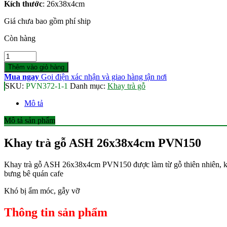
Kích thước
: 26x38x4
cm
Giá chưa bao gồm phí ship
Còn hàng
Số
lượng
Thêm vào giỏ hàng
Mua ngay
Gọi điện xác nhận và giao hàng tận nơi
SKU:
PVN372-1-1
Danh mục:
Khay trà gỗ
Mô tả
Mô tả sản phẩm
Khay trà gỗ ASH 26x38x4cm PVN150
Khay trà gỗ ASH 26x38x4cm PVN150 được làm từ gỗ thiên nhiên, kha
bưng bê quán cafe
Khó bị ẩm móc, gẫy vỡ
Thông tin sản phẩm