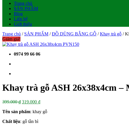
Trang chủ
SẢN PHẨM
Blog
Liên hệ
Giới thiệu
Trang chủ
/
SẢN PHẨM
/
ĐỒ DÙNG BẰNG GỖ
/
Khay trà gỗ
/ K
Giảm giá!
0974 99 66 06
Khay trà gỗ ASH 26x38x4cm –
Giá
Giá
399.000
₫
319.000
₫
gốc
hiện
Tên sản phẩm
: khay gỗ
là:
tại
399.000 ₫.
là:
Chất liệu
: gỗ tần bì
319.000 ₫.