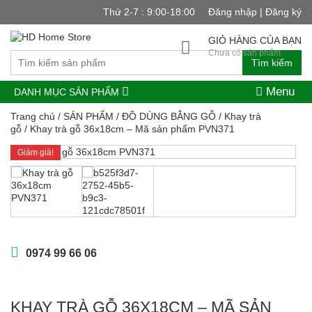
Thứ 2-7 : 9:00-18:00
Đăng nhập | Đăng ký
GIỎ HÀNG CỦA BẠN
Chưa có sản phẩm
Tìm kiếm
Menu
DANH MỤC SẢN PHẨM
Trang chủ
/
SẢN PHẨM
/
ĐỒ DÙNG BẰNG GỖ
/
Khay trà
gỗ
/ Khay trà gỗ 36x18cm – Mã sản phẩm PVN371
Giảm giá!
0974 99 66 06
KHAY TRÀ GỖ 36X18CM – MÃ SẢN