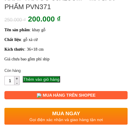
PHẨM PVN371
Giá
Giá
200.000
₫
250.000
₫
gốc
hiện
Tên sản phẩm
: khay gỗ
là:
tại
Chất liệu
: gỗ xà cừ
250.000 ₫.
là:
Kích thước
: 36×18
cm
200.000 ₫.
Giá chưa bao gồm phí ship
Còn hàng
Số
Thêm vào giỏ hàng
lượng
MUA HÀNG TRÊN SHOPEE
MUA NGAY
Gọi điện xác nhận và giao hàng tận nơi