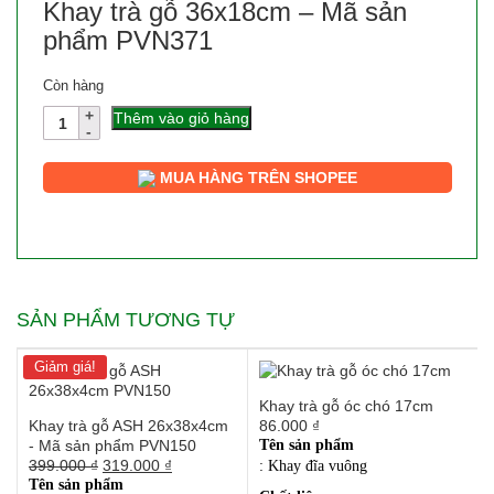
Khay trà gỗ 36x18cm – Mã sản
phẩm PVN371
Còn hàng
Số
Thêm vào giỏ hàng
lượng
MUA HÀNG TRÊN SHOPEE
SẢN PHẨM TƯƠNG TỰ
Giảm giá!
Khay trà gỗ óc chó 17cm
Khay trà gỗ ASH 26x38x4cm
86.000
₫
- Mã sản phẩm PVN150
Tên sản phẩm
Giá
Giá
399.000
₫
319.000
₫
: Khay đĩa vuông
gốc
hiện
Tên sản phẩm