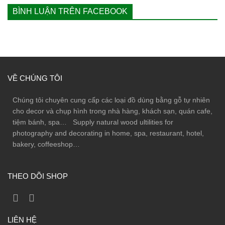
BÌNH LUẬN TRÊN FACEBOOK
VỀ CHÚNG TÔI
Chúng tôi chuyên cung cấp các loại đồ dùng bằng gỗ tự nhiên
cho decor và chụp hình trong nhà hàng, khách sạn, quán cafe,
tiệm bánh, spa… Supply natural wood ultilities for
photography and decorating in home, spa, restaurant, hotel,
bakery, coffeeshop…
THEO DÕI SHOP
LIÊN HỆ