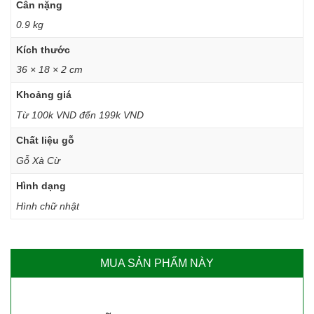
Cân nặng
0.9 kg
Kích thước
36 × 18 × 2 cm
Khoảng giá
Từ 100k VND đến 199k VND
Chất liệu gỗ
Gỗ Xà Cừ
Hình dạng
Hình chữ nhật
MUA SẢN PHẨM NÀY