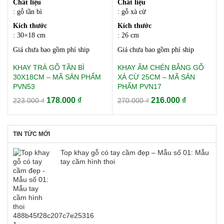
Chất liệu
Chất liệu
178.000 ₫.
216.000 ₫.
: gỗ tần bì
: gỗ xà cừ
Kích thước
Kích thước
: 30×18
cm
: 26
cm
Giá chưa bao gồm phí ship
Giá chưa bao gồm phí ship
KHAY TRÀ GỖ TẦN BÌ
KHAY ẤM CHÉN BẰNG GỖ
30X18CM – MÃ SẢN PHẨM
XÀ CỪ 25CM – MÃ SẢN
PVN53
PHẨM PVN17
Giá
Giá
Giá
Giá
178.000
₫
216.000
₫
223.000
₫
270.000
₫
gốc
hiện
gốc
hiện
là:
tại
là:
tại
223.000 ₫.
là:
270.000 ₫.
là:
TIN TỨC MỚI
178.000 ₫.
216.000 ₫.
Top khay gỗ có tay cầm đẹp – Mẫu số 01: Mẫu
tay cầm hình thoi