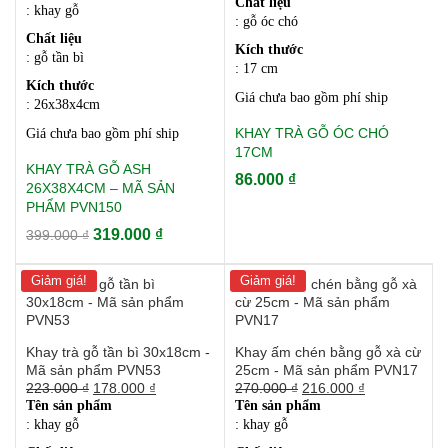
Chất liệu
là:
tại
: khay gỗ
: gỗ óc chó
399.000 ₫.
là:
Chất liệu
319.000 ₫.
Kích thước
: gỗ tần bì
: 17 cm
Kích thước
Giá chưa bao gồm phí ship
: 26x38x4
cm
KHAY TRÀ GỖ ÓC CHÓ
Giá chưa bao gồm phí ship
17CM
KHAY TRÀ GỖ ASH
86.000
₫
26X38X4CM – MÃ SẢN
PHẨM PVN150
Giá
Giá
319.000
₫
399.000
₫
gốc
hiện
là:
tại
Giảm giá!
Giảm giá!
399.000 ₫.
là:
319.000 ₫.
Khay trà gỗ tần bì 30x18cm -
Khay ấm chén bằng gỗ xà cừ
Mã sản phẩm PVN53
25cm - Mã sản phẩm PVN17
Giá
Giá
Giá
Giá
223.000
₫
178.000
₫
270.000
₫
216.000
₫
gốc
hiện
gốc
hiện
Tên sản phẩm
Tên sản phẩm
là:
tại
là:
tại
: khay gỗ
: khay gỗ
223.000 ₫.
là:
270.000 ₫.
là: