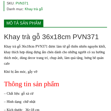
SKU:
PVN371
Danh mục:
Khay trà gỗ
MÔ TẢ SẢN PHẨM
Khay trà gỗ 36x18cm PVN371
Khay trà gỗ 36x18cm PVN371 được làm từ gỗ thiên nhiên nguyên khối,
khay thích hợp dùng đựng ấm chén dành cho những người có xu hướng
thích mộc, dùng decor trang trí, chụp ảnh, làm quà tặng, bưng bê quán
cafe
Khó bị ẩm móc, gẫy vỡ
Thông tin sản phẩm
– Chất liệu: gỗ xà cừ
– Hình dạng: chữ nhật
– Kích thước: 36×18 cm