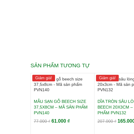
SẢN PHẨM TƯƠNG TỰ
Giảm giá!
Giảm giá!
MẪU SẠN GỖ BEECH SIZE
DĨA TRÒN SÂU L
37,5X8CM – MÃ SẢN PHẨM
BEECH 20X3CM –
PVN140
PHẨM PVN132
Giá
Giá
Giá
61.000
₫
165.00
77.000
₫
207.000
₫
gốc
hiện
gốc
là:
tại
là: