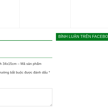
37.000 ₫.
là:
 ₫.
là:
27.000 ₫.
là:
29.
165.000 ₫.
21.000 ₫.
BÌNH LUẬN TRÊN FACEB
ech 34x15cm – Mã sản phẩm
trường bắt buộc được đánh dấu
*