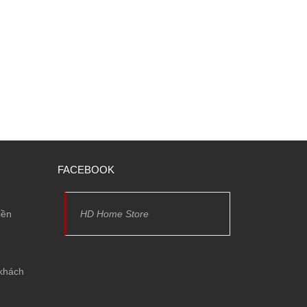
FACEBOOK
iền
HD Home Store
 khách