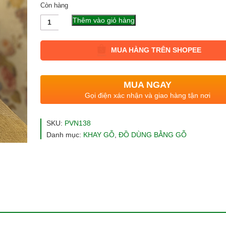
Còn hàng
Số
Thêm vào giỏ hàng
lượng
MUA HÀNG TRÊN SHOPEE
MUA NGAY
Gọi điện xác nhận và giao hàng tận nơi
SKU:
PVN138
Danh mục:
KHAY GỖ
,
ĐỒ DÙNG BẰNG GỖ