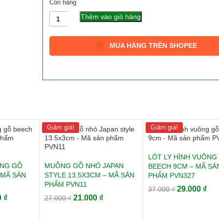
Còn hàng
Số
Thêm vào giỏ hàng
lượng
MUA HÀNG TRÊN SHOPEE
Giảm giá!
Giảm giá!
LÓT LY HÌNH VUÔNG
ÒNG GỖ
MUỖNG GỖ NHỎ JAPAN
BEECH 9CM – MÃ SẢ
 MÃ SẢN
STYLE 13.5X3CM – MÃ SẢN
PHẨM PVN327
PHẨM PVN11
Giá
Giá
29.000
₫
37.000
₫
Giá
Giá
Giá
0
₫
21.000
₫
27.000
₫
gốc
hiệ
hiện
gốc
hiện
là:
tại
tại
là:
tại