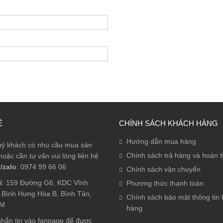
Ệ
CHÍNH SÁCH KHÁCH HÀNG
Hướng dẫn mua hàng
ý khách có nhu cầu mua sản
Chính sách trả hàng và hoàn t
oặc cần tư vấn vui lòng liên hệ
/zalo
: 0974 99 66 06
Chính sách vận chuyển
ỉ
: 159 Đường G6, KDC Vĩnh
Phương thức thanh toán
. Bình Hưng Hòa B, Bình Tân,
Chính sách bảo mật thông tin
CM
hàng
hắn tin vào fanpage để được