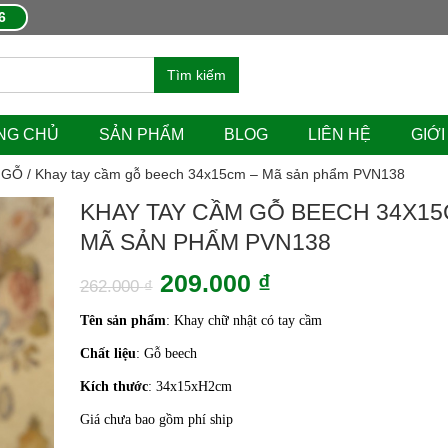
6
Tìm kiếm
NG CHỦ
SẢN PHẨM
BLOG
LIÊN HỆ
GIỚI
 GỖ
/ Khay tay cầm gỗ beech 34x15cm – Mã sản phẩm PVN138
KHAY TAY CẦM GỖ BEECH 34X15
MÃ SẢN PHẨM PVN138
Giá
Giá
209.000
₫
262.000
₫
gốc
hiện
Tên sản phẩm
: Khay chữ nhật có tay cầm
là:
tại
Chất liệu
: Gỗ beech
262.000 ₫.
là:
Kích thước
: 34x15xH2cm
209.000 ₫.
Giá chưa bao gồm phí ship