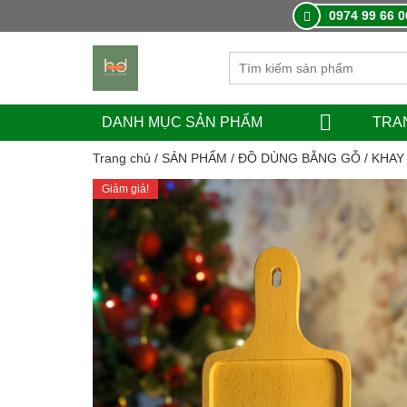
0974 99 66 0
DANH MỤC SẢN PHẨM
TRA
Trang chủ
/
SẢN PHẨM
/
ĐỒ DÙNG BẰNG GỖ
/
KHAY
Giảm giá!