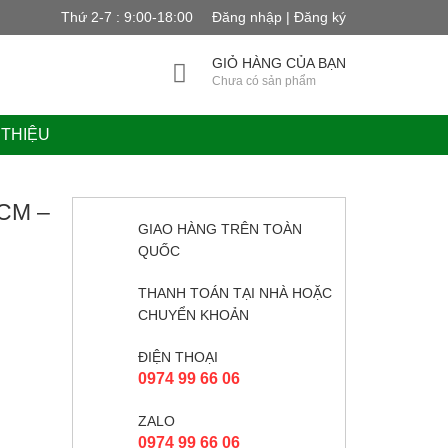
Thứ 2-7 : 9:00-18:00
Đăng nhập | Đăng ký
GIỎ HÀNG CỦA BẠN
Chưa có sản phẩm
 THIỆU
CM –
GIAO HÀNG TRÊN TOÀN
QUỐC
THANH TOÁN TẠI NHÀ HOẶC
CHUYỂN KHOẢN
ĐIỆN THOẠI
0974 99 66 06
ZALO
0974 99 66 06