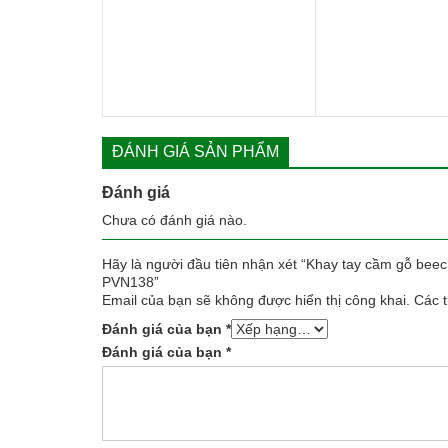
77.000 ₫.
là:
207.000
61.000 ₫.
ĐÁNH GIÁ SẢN PHẨM
Đánh giá
Chưa có đánh giá nào.
Hãy là người đầu tiên nhận xét “Khay tay cầm gỗ be
PVN138”
Email của bạn sẽ không được hiển thị công khai.
Các 
Đánh giá của bạn
*
Đánh giá của bạn
*