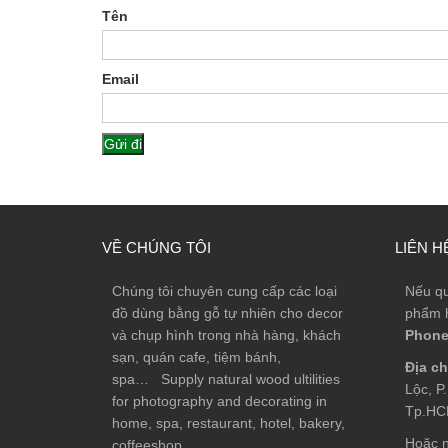
Tên
Email
VỀ CHÚNG TÔI
LIÊN H
Chúng tôi chuyên cung cấp các loại
Nếu qu
đồ dùng bằng gỗ tự nhiên cho decor
phẩm h
và chụp hình trong nhà hàng, khách
Phone
sạn, quán cafe, tiệm bánh,
Địa ch
spa… Supply natural wood ultilities
Lộc, P
for photography and decorating in
Tp.H
home, spa, restaurant, hotel, bakery,
Hoặc n
coffeeshop…