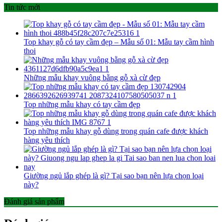
Tin tức mới
Top khay gỗ có tay cầm đẹp – Mẫu số 01: Mẫu tay cầm hình
thoi
Những mẫu khay vuông bằng gỗ xà cừ đẹp
Top những mẫu khay có tay cầm đẹp
Top những mẫu khay gỗ dùng trong quán cafe được khách
hàng yêu thích
Giường ngủ lắp ghép là gì? Tại sao bạn nên lựa chọn loại
này?
Đánh giá sản phẩm