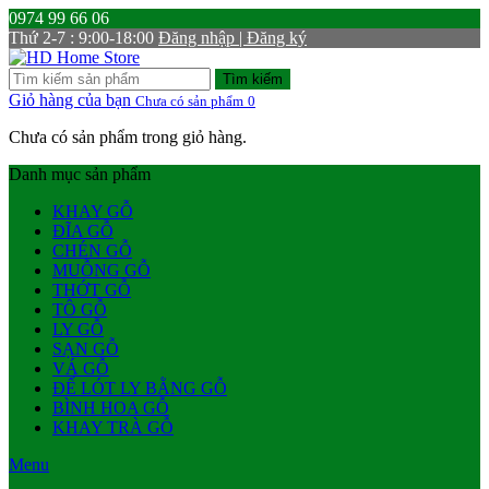
0974 99 66 06
Thứ 2-7 : 9:00-18:00
Đăng nhập | Đăng ký
Tìm kiếm
Giỏ hàng của bạn
Chưa có sản phẩm
0
Chưa có sản phẩm trong giỏ hàng.
Danh mục sản phẩm
KHAY GỖ
ĐĨA GỖ
CHÉN GỖ
MUỖNG GỖ
THỚT GỖ
TÔ GỖ
LY GỖ
SẠN GỖ
VÁ GỖ
ĐẾ LÓT LY BẰNG GỖ
BÌNH HOA GỖ
KHAY TRÀ GỖ
Menu