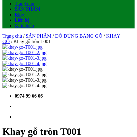
Trang chủ
SẢN PHẨM
Blog
Liên hệ
Giới thiệu
Trang chủ
/
SẢN PHẨM
/
ĐỒ DÙNG BẰNG GỖ
/
KHAY
GỖ
/ Khay gỗ tròn T001
0974 99 66 06
Khay gỗ tròn T001