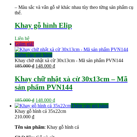
– Màu sắc và vân gỗ sẽ khác nhau tùy theo từng sản phẩm cụ
thể.
Khay gỗ hình Elip
Liên hệ
Giảm giá!
Thêm vào giỏ hàng
Khay chữ nhật xà cừ 30x13cm - Mã sản phẩm PVN144
Giá
Giá
185.000
₫
148.000
₫
gốc
hiện
là:
tại
Khay chữ nhật xà cừ 30x13cm – Mã
185.000 ₫.
là:
sản phẩm PVN144
148.000 ₫.
Giá
Giá
185.000
₫
148.000
₫
gốc
hiện
Thêm vào giỏ hàng
là:
tại
Khay gỗ hình cá 35x22cm
185.000 ₫.
là:
210.000
₫
148.000 ₫.
Tên sản phẩm
: Khay gỗ hình cá