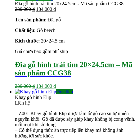
Đĩa gỗ hình trái tim 20x24.5cm - Mã sản phẩm CCG38
Giá
Giá
230.000
₫
184.000
₫
gốc
hiện
Tên sản phẩm
: Đĩa gỗ
là:
tại
230.000 ₫.
là:
Chất liệu
: Gỗ beech
184.000 ₫.
Kích thước
: 20×24.5 cm
Giá chưa bao gồm phí ship
Đĩa gỗ hình trái tim 20×24.5cm – Mã
sản phẩm CCG38
Giá
Giá
230.000
₫
184.000
₫
gốc
hiện
Đọc tiếp
là:
tại
Khay gỗ hình Elip
230.000 ₫.
là:
Liên hệ
184.000 ₫.
– Z001 Khay gỗ hình Elip được làm từ gỗ cao su tự nhiên
nguyên khối. Gỗ đã được sấy giúp khay không bị cong vênh,
mối mọt khi sử dụng.
– Có thể đựng thức ăn trực tiếp lên khay mà không ảnh
hưởng tới sức khỏe.