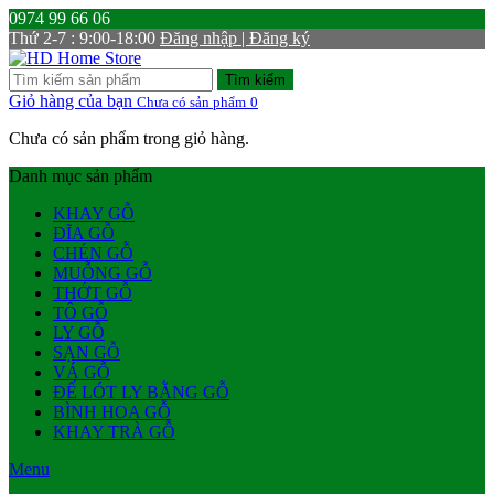
0974 99 66 06
Thứ 2-7 : 9:00-18:00
Đăng nhập | Đăng ký
Tìm kiếm
Giỏ hàng của bạn
Chưa có sản phẩm
0
Chưa có sản phẩm trong giỏ hàng.
Danh mục sản phẩm
KHAY GỖ
ĐĨA GỖ
CHÉN GỖ
MUỖNG GỖ
THỚT GỖ
TÔ GỖ
LY GỖ
SẠN GỖ
VÁ GỖ
ĐẾ LÓT LY BẰNG GỖ
BÌNH HOA GỖ
KHAY TRÀ GỖ
Menu