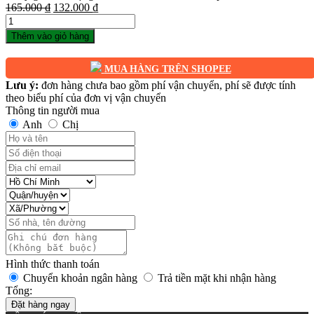
Giá
Giá
165.000
₫
132.000
₫
Số
gốc
hiện
lượng
là:
tại
Thêm vào giỏ hàng
165.000 ₫.
là:
132.000 ₫.
MUA HÀNG TRÊN SHOPEE
Lưu ý:
đơn hàng chưa bao gồm phí vận chuyển, phí sẽ được tính
theo biểu phí của đơn vị vận chuyển
Thông tin người mua
Anh
Chị
Hình thức thanh toán
Chuyển khoản ngân hàng
Trả tiền mặt khi nhận hàng
Tổng:
Đặt hàng ngay