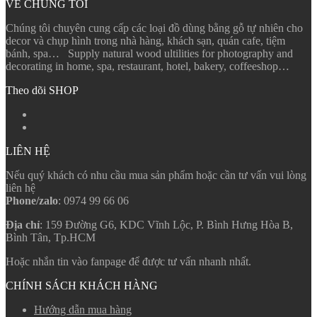
VỀ CHÚNG TÔI
Chúng tôi chuyên cung cấp các loại đồ dùng bằng gỗ tự nhiên cho
decor và chụp hình trong nhà hàng, khách sạn, quán cafe, tiệm
bánh, spa… Supply natural wood ultilities for photography and
decorating in home, spa, restaurant, hotel, bakery, coffeeshop…
Theo dõi SHOP
LIÊN HỆ
Nếu quý khách có nhu cầu mua sản phẩm hoặc cần tư vấn vui lòng
liên hệ
Phone/zalo
: 0974 99 66 06
Địa chỉ
: 159 Đường G6, KDC Vĩnh Lộc, P. Bình Hưng Hòa B,
Bình Tân, Tp.HCM
Hoặc nhắn tin vào fanpage để được tư vấn nhanh nhất.
CHÍNH SÁCH KHÁCH HÀNG
Hướng dẫn mua hàng