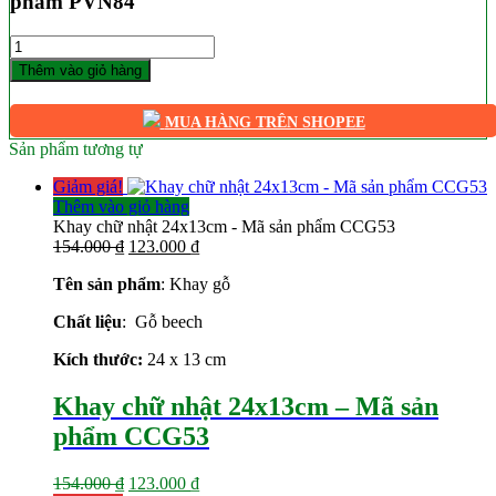
phẩm PVN84
Số
lượng
Thêm vào giỏ hàng
MUA HÀNG TRÊN SHOPEE
Sản phẩm tương tự
Giảm giá!
Thêm vào giỏ hàng
Khay chữ nhật 24x13cm - Mã sản phẩm CCG53
Giá
Giá
154.000
₫
123.000
₫
gốc
hiện
Tên sản phẩm
: Khay gỗ
là:
tại
154.000 ₫.
là:
Chất liệu
: Gỗ beech
123.000 ₫.
Kích thước:
24 x 13 cm
Khay chữ nhật 24x13cm – Mã sản
phẩm CCG53
Giá
Giá
154.000
₫
123.000
₫