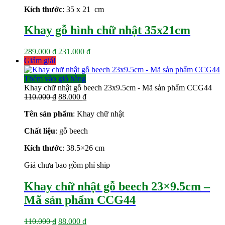
Kích thước
: 35 x 21 cm
Khay gỗ hình chữ nhật 35x21cm
Giá
Giá
289.000
₫
231.000
₫
gốc
hiện
Giảm giá!
là:
tại
289.000 ₫.
là:
Thêm vào giỏ hàng
231.000 ₫.
Khay chữ nhật gỗ beech 23x9.5cm - Mã sản phẩm CCG44
Giá
Giá
110.000
₫
88.000
₫
gốc
hiện
Tên sản phẩm
: Khay chữ nhật
là:
tại
110.000 ₫.
là:
Chất liệu
: gỗ beech
88.000 ₫.
Kích thước
: 38.5×26 cm
Giá chưa bao gồm phí ship
Khay chữ nhật gỗ beech 23×9.5cm –
Mã sản phẩm CCG44
Giá
Giá
110.000
₫
88.000
₫