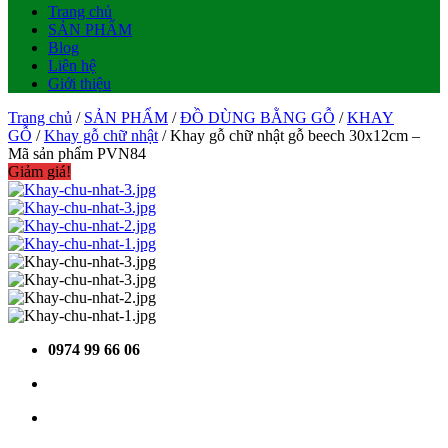
Trang chủ
SẢN PHẨM
Blog
Liên hệ
Giới thiệu
Trang chủ
/
SẢN PHẨM
/
ĐỒ DÙNG BẰNG GỖ
/
KHAY
GỖ
/
Khay gỗ chữ nhật
/ Khay gỗ chữ nhật gỗ beech 30x12cm –
Mã sản phẩm PVN84
Giảm giá!
0974 99 66 06