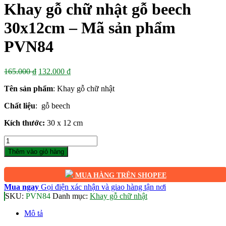
Khay gỗ chữ nhật gỗ beech
30x12cm – Mã sản phẩm
PVN84
Giá
Giá
165.000
₫
132.000
₫
gốc
hiện
Tên sản phẩm
: Khay gỗ chữ nhật
là:
tại
165.000 ₫.
là:
Chất liệu
: gỗ beech
132.000 ₫.
Kích thước:
30 x 12 cm
Số
lượng
Thêm vào giỏ hàng
MUA HÀNG TRÊN SHOPEE
Mua ngay
Gọi điện xác nhận và giao hàng tận nơi
SKU:
PVN84
Danh mục:
Khay gỗ chữ nhật
Mô tả