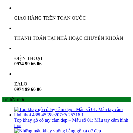
gốc
hiện
là:
tại
110.000 ₫.
là:
GIAO HÀNG TRÊN TOÀN QUỐC
88.000 ₫.
THANH TOÁN TẠI NHÀ HOẶC CHUYỂN KHOẢN
ĐIỆN THOẠI
0974 99 66 06
ZALO
0974 99 66 06
Tin tức mới
Top khay gỗ có tay cầm đẹp – Mẫu số 01: Mẫu tay cầm hình
thoi