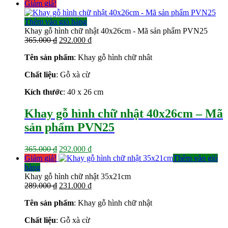
gốc
hiện
Giảm giá!
là:
tại
154.000 ₫.
là:
Thêm vào giỏ hàng
123.000 ₫.
Khay gỗ hình chữ nhật 40x26cm - Mã sản phẩm PVN25
Giá
Giá
365.000
₫
292.000
₫
gốc
hiện
Tên sản phẩm
: Khay gỗ hình chữ nhât
là:
tại
365.000 ₫.
là:
Chất liệu
: Gỗ xà cừ
292.000 ₫.
Kích thước
: 40 x 26 cm
Khay gỗ hình chữ nhật 40x26cm – Mã
sản phẩm PVN25
Giá
Giá
365.000
₫
292.000
₫
gốc
hiện
Giảm giá!
Thêm vào giỏ
là:
tại
hàng
365.000 ₫.
là:
Khay gỗ hình chữ nhật 35x21cm
Giá
292.000 ₫.
Giá
289.000
₫
231.000
₫
gốc
hiện
Tên sản phẩm
: Khay gỗ hình chữ nhật
là:
tại
289.000 ₫.
là:
Chất liệu
: Gỗ xà cừ
231.000 ₫.