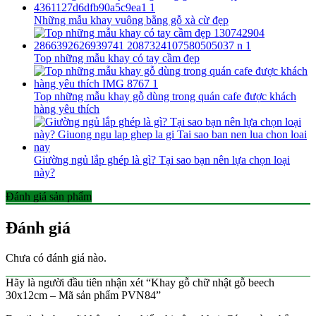
Những mẫu khay vuông bằng gỗ xà cừ đẹp
Top những mẫu khay có tay cầm đẹp
Top những mẫu khay gỗ dùng trong quán cafe được khách
hàng yêu thích
Giường ngủ lắp ghép là gì? Tại sao bạn nên lựa chọn loại
này?
Đánh giá sản phẩm
Đánh giá
Chưa có đánh giá nào.
Hãy là người đầu tiên nhận xét “Khay gỗ chữ nhật gỗ beech
30x12cm – Mã sản phẩm PVN84”