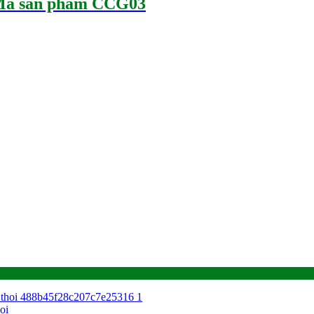
 Mã sản phẩm CCG03
oi