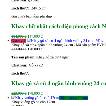
Chất liệu
: gỗ beech
147.000 ₫.
Kích thước
: 24×15 cm
Giá chưa bao gồm phí ship
Khay chữ nhật cách điệu phong cách
Giá
Giá
184.000
₫
147.000
₫
gốc
hiện
Giảm giá!
là:
tại
Khay gỗ xà cừ 4 ngăn hình vuông 24 cm - Mã sản phẩm PVN
184.000 ₫.
Giá
là:
Giá
223.000
₫
178.000
₫
gốc
147.000 ₫.
hiện
Tên sản phẩm
: Khay gỗ xà cừ 4 ngăn
là:
tại
223.000 ₫.
là:
Chất liệu
: Gỗ xà cừ
178.000 ₫.
Kích thước:
Khay gỗ xà cừ 4 ngăn hình vuông 24 
Giá
Giá
223.000
₫
178.000
₫
gốc
hiện
Thêm vào giỏ hàng
là:
tại
Khay vuông gỗ óc chó 17cm
223.000 ₫.
là: