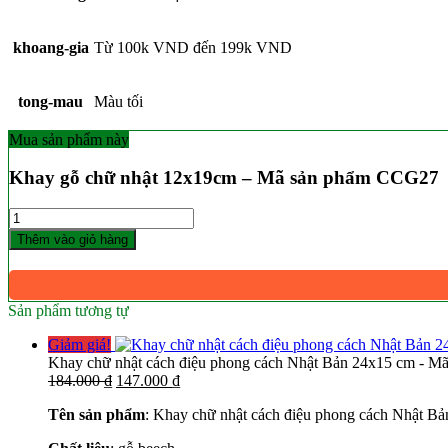
khoang-gia
Từ 100k VND đến 199k VND
tong-mau
Màu tối
Mua sản phẩm này
Khay gỗ chữ nhật 12x19cm – Mã sản phẩm CCG27
Số
lượng
Thêm vào giỏ hàng
Sản phẩm tương tự
Giảm giá!
Khay chữ nhật cách điệu phong cách Nhật Bản 24x15 cm - 
Giá
Giá
184.000
₫
147.000
₫
gốc
hiện
Tên sản phẩm
: Khay chữ nhật cách điệu phong cách Nhật Bả
là:
tại
184.000 ₫.
là: