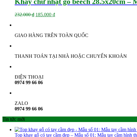
Khay chữ nhật gỗ beech 28.5x20cm –
Giá
Giá
232.000
₫
185.000
₫
gốc
hiện
là:
tại
232.000 ₫.
là:
GIAO HÀNG TRÊN TOÀN QUỐC
185.000 ₫.
THANH TOÁN TẠI NHÀ HOẶC CHUYỂN KHOẢN
ĐIỆN THOẠI
0974 99 66 06
ZALO
0974 99 66 06
Tin tức mới
Top khay gỗ có tay cầm đẹp – Mẫu số 01: Mẫu tay cầm hình th