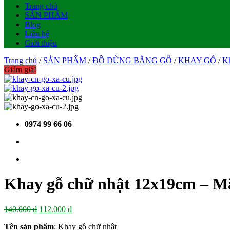
Trang chủ
SẢN PHẨM
Blog
Liên hệ
Giới thiệu
Trang chủ
/
SẢN PHẨM
/
ĐỒ DÙNG BẰNG GỖ
/
KHAY GỖ
/
Kh
Giảm giá!
0974 99 66 06
Khay gỗ chữ nhật 12x19cm – 
Giá
Giá
140.000
₫
112.000
₫
gốc
hiện
Tên sản phẩm
: Khay gỗ chữ nhật
là:
tại