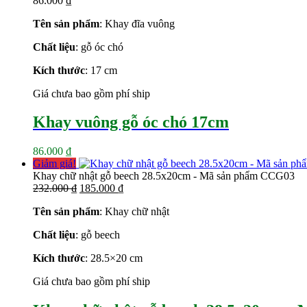
86.000
₫
178.000 ₫.
Tên sản phẩm
: Khay đĩa vuông
Chất liệu
: gỗ óc chó
Kích thước
: 17 cm
Giá chưa bao gồm phí ship
Khay vuông gỗ óc chó 17cm
86.000
₫
Giảm giá!
Khay chữ nhật gỗ beech 28.5x20cm - Mã sản phẩm CCG03
Giá
Giá
232.000
₫
185.000
₫
gốc
hiện
Tên sản phẩm
: Khay chữ nhật
là:
tại
232.000 ₫.
là:
Chất liệu
: gỗ beech
185.000 ₫.
Kích thước
: 28.5×20 cm
Giá chưa bao gồm phí ship