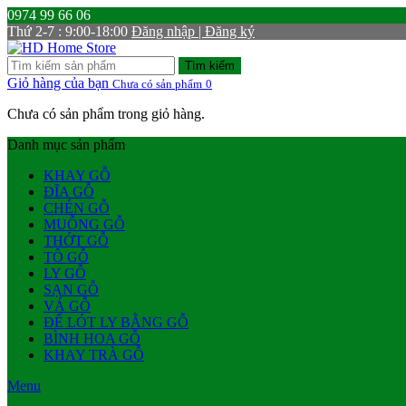
0974 99 66 06
Thứ 2-7 : 9:00-18:00
Đăng nhập | Đăng ký
Tìm kiếm
Giỏ hàng của bạn
Chưa có sản phẩm
0
Chưa có sản phẩm trong giỏ hàng.
Danh mục sản phẩm
KHAY GỖ
ĐĨA GỖ
CHÉN GỖ
MUỖNG GỖ
THỚT GỖ
TÔ GỖ
LY GỖ
SẠN GỖ
VÁ GỖ
ĐẾ LÓT LY BẰNG GỖ
BÌNH HOA GỖ
KHAY TRÀ GỖ
Menu