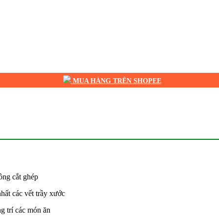
MUA HÀNG TRÊN SHOPEE
ông cắt ghép
hất các vết trầy xước
g trí các món ăn