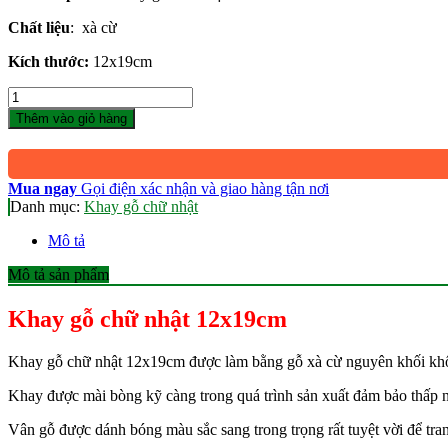
140.000 ₫.
là:
Chất liệu
: xà cừ
112.000 ₫.
Kích thước:
12x19cm
Số
lượng
Thêm vào giỏ hàng
Mua ngay
Gọi điện xác nhận và giao hàng tận nơi
Danh mục:
Khay gỗ chữ nhật
Mô tả
Mô tả sản phẩm
Khay gỗ chữ nhật 12x19cm
Khay gỗ chữ nhật 12x19cm được làm bằng gỗ xà cừ nguyên khối kh
Khay được mài bòng kỹ càng trong quá trình sản xuất đảm bảo thấp n
Vân gỗ được dánh bóng màu sắc sang trong trọng rất tuyệt vời để tran