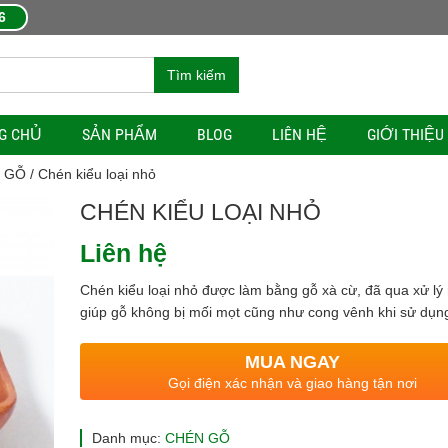
6
Tìm kiếm
G CHỦ
SẢN PHẨM
BLOG
LIÊN HỆ
GIỚI THIỆU
 GỖ
/ Chén kiểu loại nhỏ
CHÉN KIỂU LOẠI NHỎ
Liên hệ
Chén kiểu loại nhỏ được làm bằng gỗ xà cừ, đã qua xử lý 
giúp gỗ không bị mối mọt cũng như cong vênh khi sử dụn
MUA NGAY
Gọi điện xác nhận và giao hàng tận nơi
Danh mục:
CHÉN GỖ