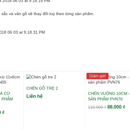
sắc và vân gỗ sẽ thay đổi tuỳ theo từng sản phẩm.
Giảm giá!
CHÉN GỖ TRE 2
À CỪ
CHÉN VUÔNG 10CM 
Liên hệ
N PHẨM
SẢN PHẨM PVN76
Giá
Gi
88.000
₫
110.000
₫
Giá
0
₫
gốc
hi
hiện
là:
tạ
tại
110.000 ₫.
là