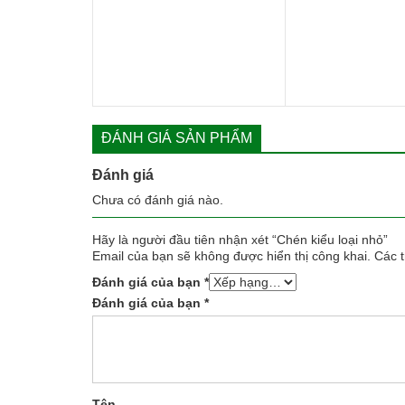
150.000
88.000 ₫.
là:
70.000 ₫.
ĐÁNH GIÁ SẢN PHẨM
Đánh giá
Chưa có đánh giá nào.
Hãy là người đầu tiên nhận xét “Chén kiểu loại nhỏ”
Email của bạn sẽ không được hiển thị công khai.
Các 
Đánh giá của bạn
*
Đánh giá của bạn
*
Tên