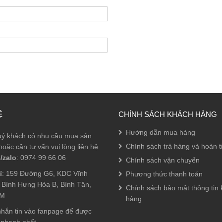
Ệ
CHÍNH SÁCH KHÁCH HÀNG
Hướng dẫn mua hàng
ý khách có nhu cầu mua sản
Chính sách trả hàng và hoàn t
oặc cần tư vấn vui lòng liên hệ
/zalo
: 0974 99 66 06
Chính sách vận chuyển
ỉ
: 159 Đường G6, KDC Vĩnh
Phương thức thanh toán
. Bình Hưng Hòa B, Bình Tân,
Chính sách bảo mật thông tin
CM
hàng
hắn tin vào fanpage để được
 nhanh nhất.