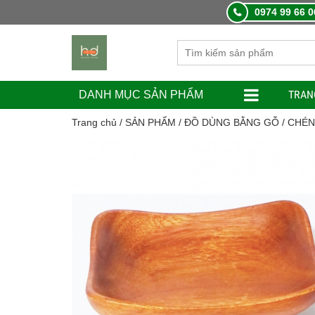
0974 99 66 0
TRAN
DANH MỤC SẢN PHẨM
Trang chủ
/
SẢN PHẨM
/
ĐỒ DÙNG BẰNG GỖ
/
CHÉN