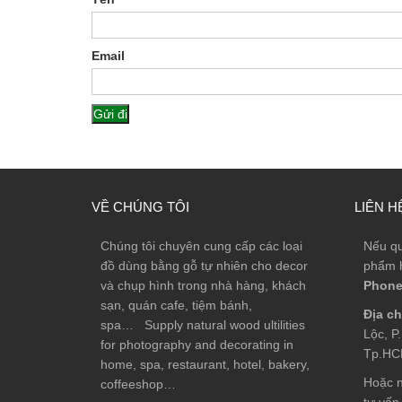
Email
VỀ CHÚNG TÔI
LIÊN H
Chúng tôi chuyên cung cấp các loại
Nếu qu
đồ dùng bằng gỗ tự nhiên cho decor
phẩm h
và chụp hình trong nhà hàng, khách
Phone
sạn, quán cafe, tiệm bánh,
Địa ch
spa… Supply natural wood ultilities
Lộc, P
for photography and decorating in
Tp.H
home, spa, restaurant, hotel, bakery,
Hoặc n
coffeeshop…
tư vấn