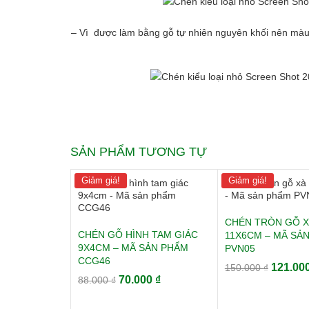
– Vì được làm bằng gỗ tự nhiên nguyên khối nên màu 
SẢN PHẨM TƯƠNG TỰ
Giảm giá!
Giảm giá!
CHÉN TRÒN GỖ X
CHÉN GỖ HÌNH TAM GIÁC
11X6CM – MÃ SẢ
9X4CM – MÃ SẢN PHẨM
PVN05
CCG46
Giá
121.00
150.000
₫
Giá
Giá
70.000
₫
88.000
₫
gốc
gốc
hiện
là:
là:
tại