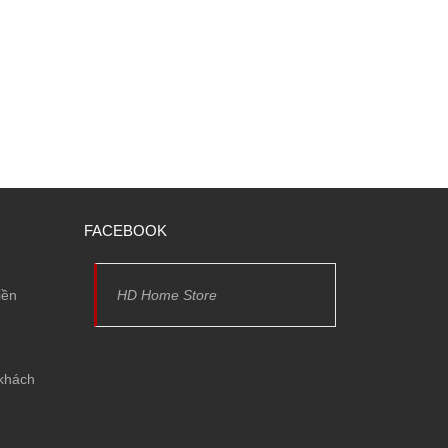
FACEBOOK
iền
HD Home Store
 khách