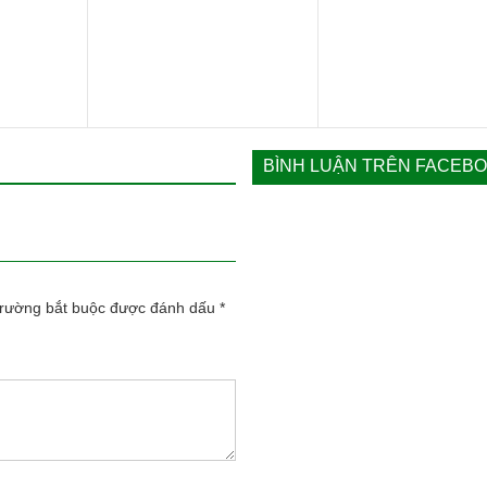
 ₫.
là:
88
121.000 ₫.
BÌNH LUẬN TRÊN FACEB
trường bắt buộc được đánh dấu
*