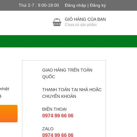
Thứ 2-7 : 9:00-18:00
Đăng nhập | Đăng ký
GIỎ HÀNG CỦA BẠN
Chưa có sản phẩm
GIAO HÀNG TRÊN TOÀN
QUỐC
nhiệt
THANH TOÁN TẠI NHÀ HOẶC
g.
CHUYỂN KHOẢN
ĐIỆN THOẠI
0974 99 66 06
ZALO
0974 99 66 06