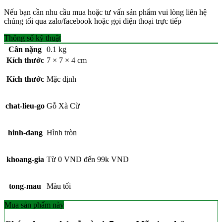
Nếu bạn cần nhu cầu mua hoặc tư vấn sản phẩm vui lòng liên hệ
chúng tối qua zalo/facebook hoặc gọi điện thoại trực tiếp
Thông số kỹ thuật
Cân nặng
0.1 kg
Kích thước
7 × 7 × 4 cm
Kích thước
Mặc định
chat-lieu-go
Gỗ Xà Cừ
hinh-dang
Hình tròn
khoang-gia
Từ 0 VND đến 99k VND
tong-mau
Màu tối
Mua sản phẩm này