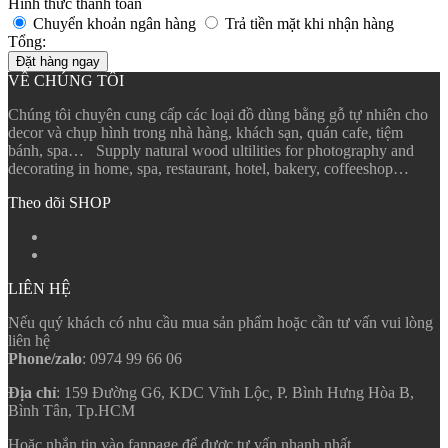
Hình thức thanh toán
Chuyển khoản ngân hàng
Trả tiền mặt khi nhận hàng
Tổng:
Đặt hàng ngay
VỀ CHÚNG TÔI
Chúng tôi chuyên cung cấp các loại đồ dùng bằng gỗ tự nhiên cho
decor và chụp hình trong nhà hàng, khách sạn, quán cafe, tiệm
bánh, spa… Supply natural wood ultilities for photography and
decorating in home, spa, restaurant, hotel, bakery, coffeeshop…
Theo dõi SHOP
LIÊN HỆ
Nếu quý khách có nhu cầu mua sản phẩm hoặc cần tư vấn vui lòng
liên hệ
Phone/zalo
: 0974 99 66 06
Địa chỉ
: 159 Đường G6, KDC Vĩnh Lộc, P. Bình Hưng Hòa B,
Bình Tân, Tp.HCM
Hoặc nhắn tin vào fanpage để được tư vấn nhanh nhất.