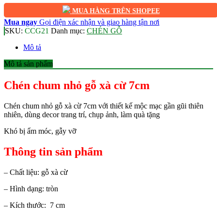
MUA HÀNG TRÊN SHOPEE
Mua ngay
Gọi điện xác nhận và giao hàng tận nơi
SKU:
CCG21
Danh mục:
CHÉN GỖ
Mô tả
Mô tả sản phẩm
Chén chum nhỏ gỗ xà cừ 7cm
Chén chum nhỏ gỗ xà cừ 7cm với thiết kế mộc mạc gần gũi thiên
nhiên, dùng decor trang trí, chụp ảnh, làm quà tặng
Khó bị ẩm móc, gẫy vỡ
Thông tin sản phẩm
– Chất liệu: gỗ xà cừ
– Hình dạng: tròn
– Kích thước: 7 cm