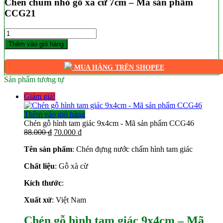
Chén chum nhỏ gỗ xà cừ 7cm – Mã sản phẩm
CCG21
Số
lượng
Thêm vào giỏ hàng
MUA HÀNG TRÊN SHOPEE
Sản phẩm tương tự
Giảm giá!
Thêm vào giỏ hàng
Chén gỗ hình tam giác 9x4cm - Mã sản phẩm CCG46
Giá
Giá
88.000
₫
70.000
₫
gốc
hiện
Tên sản phẩm
: Chén đựng nước chấm hình tam giác
là:
tại
88.000 ₫.
là:
Chất liệu
: Gỗ xà cừ
70.000 ₫.
Kích thước
:
Xuất xứ
: Việt Nam
Chén gỗ hình tam giác 9x4cm – Mã