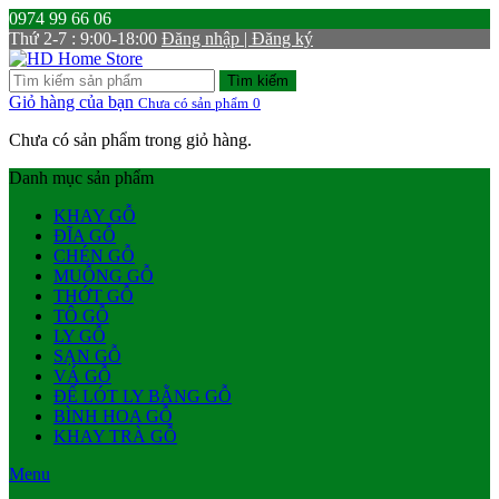
0974 99 66 06
Thứ 2-7 : 9:00-18:00
Đăng nhập | Đăng ký
Tìm kiếm
Giỏ hàng của bạn
Chưa có sản phẩm
0
Chưa có sản phẩm trong giỏ hàng.
Danh mục sản phẩm
KHAY GỖ
ĐĨA GỖ
CHÉN GỖ
MUỖNG GỖ
THỚT GỖ
TÔ GỖ
LY GỖ
SẠN GỖ
VÁ GỖ
ĐẾ LÓT LY BẰNG GỖ
BÌNH HOA GỖ
KHAY TRÀ GỖ
Menu