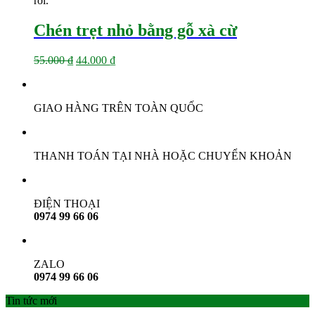
rơi.
Chén trẹt nhỏ bằng gỗ xà cừ
Giá
Giá
55.000
₫
44.000
₫
gốc
hiện
là:
tại
55.000 ₫.
là:
GIAO HÀNG TRÊN TOÀN QUỐC
44.000 ₫.
THANH TOÁN TẠI NHÀ HOẶC CHUYỂN KHOẢN
ĐIỆN THOẠI
0974 99 66 06
ZALO
0974 99 66 06
Tin tức mới