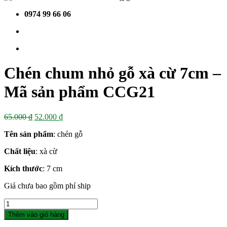
0974 99 66 06
Chén chum nhỏ gỗ xà cừ 7cm –
Mã sản phẩm CCG21
Giá
Giá
65.000
₫
52.000
₫
gốc
hiện
Tên sản phẩm
: chén gỗ
là:
tại
65.000 ₫.
là:
Chất liệu
: xà cừ
52.000 ₫.
Kích thước
: 7 cm
Giá chưa bao gồm phí ship
Số
lượng
Thêm vào giỏ hàng