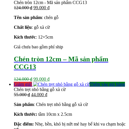
150.000 ₫.
là:
Chén tròn 12cm - Mã sản phẩm CCG13
Giá
Giá
121.000 ₫.
124.000
₫
99.000
₫
gốc
hiện
Tên sản phẩm
: chén gỗ
là:
tại
124.000 ₫.
là:
Chất liệu
: gỗ xà cừ
99.000 ₫.
Kích thước
: 12×5
cm
Giá chưa bao gồm phí ship
Chén tròn 12cm – Mã sản phẩm
CCG13
Giá
Giá
124.000
₫
99.000
₫
gốc
hiện
Giảm giá!
Thêm vào giỏ hàng
là:
tại
Chén trẹt nhỏ bằng gỗ xà cừ
Giá
124.000 ₫.
Giá
là:
55.000
₫
44.000
₫
gốc
hiện
99.000 ₫.
Sản phẩm
: Chén trẹt nhỏ bằng gỗ xà cừ
là:
tại
55.000 ₫.
là:
Kích thước:
tầm 10cm x 2.5cm
44.000 ₫.
Đặc điểm:
Nhẹ, bền, khó bị nứt mẻ hay bể khi va chạm hoặc