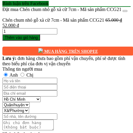
Bình luận trên Facebook
Đặt mua Chén chum nhỏ gỗ xà cừ 7cm - Mã sản phẩm CCG21
Chén chum nhỏ gỗ xà cừ 7cm - Mã sản phẩm CCG21
65.000
₫
Giá
Giá
52.000
₫
gốc
Số
hiện
là:
lượng
tại
Thêm vào giỏ hàng
65.000 ₫.
là:
52.000 ₫.
MUA HÀNG TRÊN SHOPEE
Lưu ý:
đơn hàng chưa bao gồm phí vận chuyển, phí sẽ được tính
theo biểu phí của đơn vị vận chuyển
Thông tin người mua
Anh
Chị