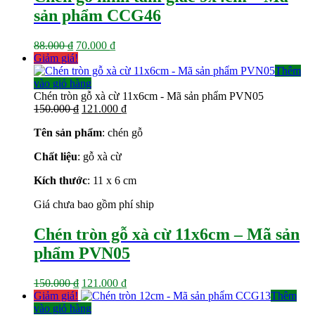
sản phẩm CCG46
Giá
Giá
88.000
₫
70.000
₫
gốc
hiện
Giảm giá!
là:
tại
Thêm
88.000 ₫.
là:
vào giỏ hàng
70.000 ₫.
Chén tròn gỗ xà cừ 11x6cm - Mã sản phẩm PVN05
Giá
Giá
150.000
₫
121.000
₫
gốc
hiện
Tên sản phẩm
: chén gỗ
là:
tại
150.000 ₫.
là:
Chất liệu
: gỗ xà cừ
121.000 ₫.
Kích thước
: 11 x 6
cm
Giá chưa bao gồm phí ship
Chén tròn gỗ xà cừ 11x6cm – Mã sản
phẩm PVN05
Giá
Giá
150.000
₫
121.000
₫
gốc
hiện
Giảm giá!
Thêm
là:
tại
vào giỏ hàng