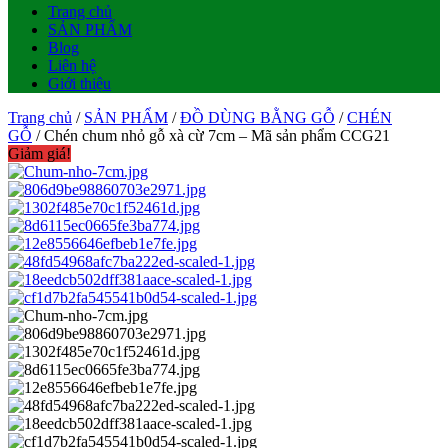
Trang chủ
SẢN PHẨM
Blog
Liên hệ
Giới thiệu
Trang chủ
/
SẢN PHẨM
/
ĐỒ DÙNG BẰNG GỖ
/
CHÉN
GỖ
/ Chén chum nhỏ gỗ xà cừ 7cm – Mã sản phẩm CCG21
Giảm giá!