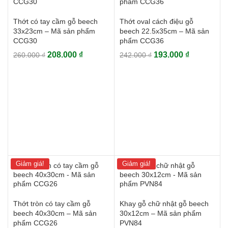
Thớt có tay cầm gỗ beech
Thớt oval cách điệu gỗ
33x23cm – Mã sản phẩm
beech 22.5x35cm – Mã sản
CCG30
phẩm CCG36
Giá
Giá
Giá
Giá
208.000
₫
193.000
₫
260.000
₫
242.000
₫
gốc
hiện
gốc
hiện
là:
tại
là:
tại
260.000 ₫.
là:
242.000 ₫.
là:
208.000 ₫.
193.000 ₫.
Giảm giá!
Giảm giá!
Thớt tròn có tay cầm gỗ
Khay gỗ chữ nhật gỗ beech
beech 40x30cm – Mã sản
30x12cm – Mã sản phẩm
phẩm CCG26
PVN84