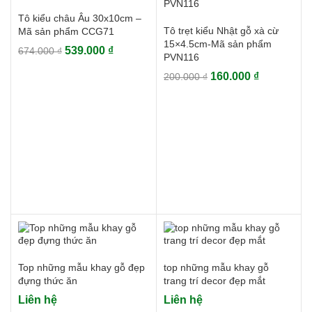
Tô kiểu châu Âu 30x10cm –
Tô trẹt kiểu Nhật gỗ xà cừ
Mã sản phẩm CCG71
15×4.5cm-Mã sản phẩm
Giá
Giá
539.000
₫
674.000
₫
PVN116
gốc
hiện
Giá
Giá
160.000
₫
200.000
₫
là:
tại
gốc
hiện
674.000 ₫.
là:
là:
tại
539.000 ₫.
200.000 ₫.
là:
160.000 ₫.
Top những mẫu khay gỗ đẹp
top những mẫu khay gỗ
đựng thức ăn
trang trí decor đẹp mắt
Liên hệ
Liên hệ