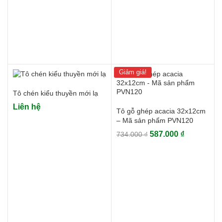
198.000 ₫.
Giảm giá!
Tô chén kiểu thuyền mới lạ
Liên hệ
Tô gỗ ghép acacia 32x12cm
– Mã sản phẩm PVN120
Giá
Giá
587.000
₫
734.000
₫
gốc
hiện
là:
tại
734.000 ₫.
là:
587.000 ₫.