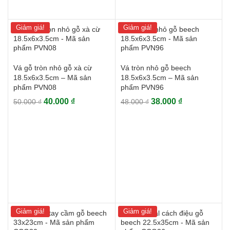
Giảm giá!
Giảm giá!
Vá gỗ tròn nhỏ gỗ xà cừ
Vá tròn nhỏ gỗ beech
18.5x6x3.5cm – Mã sản
18.5x6x3.5cm – Mã sản
phẩm PVN08
phẩm PVN96
Giá
Giá
Giá
Giá
40.000
₫
38.000
₫
50.000
₫
48.000
₫
gốc
hiện
gốc
hiện
là:
tại
là:
tại
50.000 ₫.
là:
48.000 ₫.
là:
40.000 ₫.
38.000 ₫.
Giảm giá!
Giảm giá!