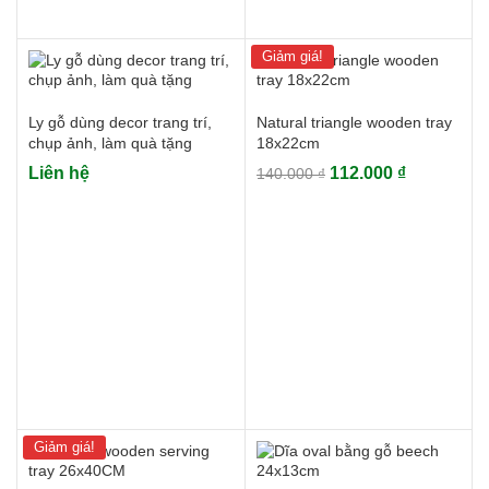
Giảm giá!
Ly gỗ dùng decor trang trí,
Natural triangle wooden tray
chụp ảnh, làm quà tặng
18x22cm
Giá
Giá
Liên hệ
112.000
₫
140.000
₫
gốc
hiện
là:
tại
140.000 ₫.
là:
112.000 ₫.
Giảm giá!