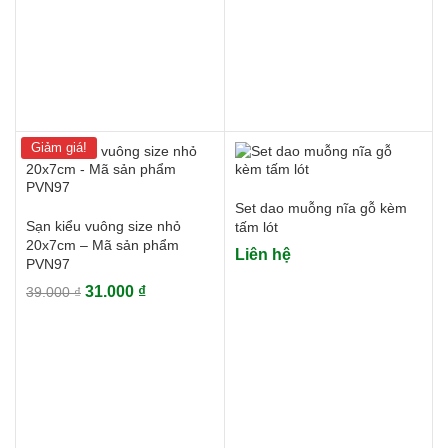
Giảm giá!
Set dao muỗng nĩa gỗ kèm
Sạn kiểu vuông size nhỏ
tấm lót
20x7cm – Mã sản phẩm
Liên hệ
PVN97
Giá
Giá
31.000
₫
39.000
₫
gốc
hiện
là:
tại
39.000 ₫.
là:
31.000 ₫.