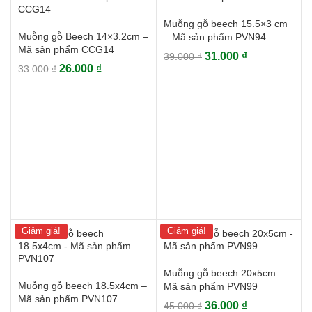
Muỗng gỗ beech 15.5×3 cm
Muỗng gỗ Beech 14×3.2cm –
– Mã sản phẩm PVN94
Mã sản phẩm CCG14
Giá
Giá
31.000
₫
39.000
₫
Giá
Giá
26.000
₫
33.000
₫
gốc
hiện
gốc
hiện
là:
tại
là:
tại
39.000 ₫.
là:
33.000 ₫.
là:
31.000 ₫.
26.000 ₫.
Giảm giá!
Giảm giá!
Muỗng gỗ beech 20x5cm –
Muỗng gỗ beech 18.5x4cm –
Mã sản phẩm PVN99
Mã sản phẩm PVN107
Giá
Giá
36.000
₫
45.000
₫