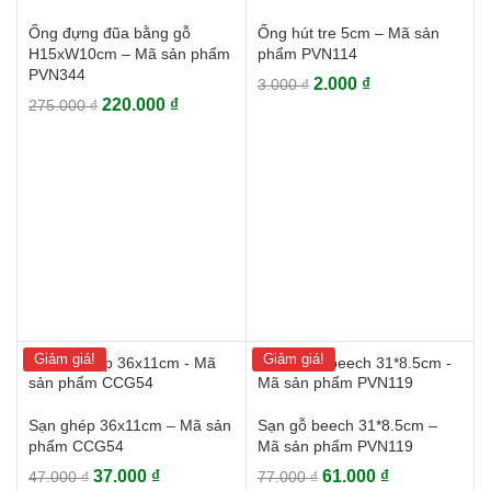
Ống đựng đũa bằng gỗ
Ống hút tre 5cm – Mã sản
H15xW10cm – Mã sản phẩm
phẩm PVN114
PVN344
Giá
Giá
2.000
₫
3.000
₫
Giá
Giá
220.000
₫
275.000
₫
gốc
hiện
gốc
hiện
là:
tại
là:
tại
3.000 ₫.
là:
275.000 ₫.
là:
2.000 ₫.
220.000 ₫.
Giảm giá!
Giảm giá!
Sạn ghép 36x11cm – Mã sản
Sạn gỗ beech 31*8.5cm –
phẩm CCG54
Mã sản phẩm PVN119
Giá
Giá
Giá
Giá
37.000
₫
61.000
₫
47.000
₫
77.000
₫