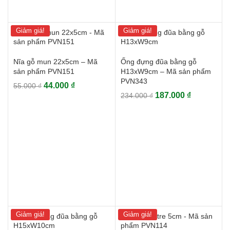
Giảm giá!
Giảm giá!
Nĩa gỗ mun 22x5cm – Mã
Ống đựng đũa bằng gỗ
sản phẩm PVN151
H13xW9cm – Mã sản phẩm
PVN343
Giá
Giá
44.000
₫
55.000
₫
Giá
Giá
187.000
₫
gốc
hiện
234.000
₫
gốc
hiện
là:
tại
là:
tại
55.000 ₫.
là:
234.000 ₫.
là:
44.000 ₫.
187.000 ₫.
Giảm giá!
Giảm giá!