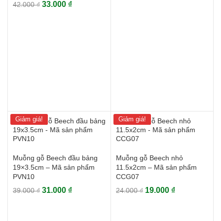
Giá
Giá
33.000
₫
42.000
₫
gốc
hiện
gốc
hiện
là:
tại
là:
tại
45.000 ₫.
là:
42.000 ₫.
là:
36.000 ₫.
33.000 ₫.
Giảm giá!
Giảm giá!
Muỗng gỗ Beech đầu bảng
Muỗng gỗ Beech nhỏ
19×3.5cm – Mã sản phẩm
11.5x2cm – Mã sản phẩm
PVN10
CCG07
Giá
Giá
Giá
Giá
31.000
₫
19.000
₫
39.000
₫
24.000
₫
gốc
hiện
gốc
hiện
là:
tại
là:
tại
39.000 ₫.
là:
24.000 ₫.
là: