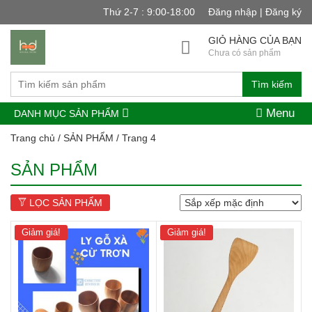
Thứ 2-7 : 9:00-18:00
Đăng nhập | Đăng ký
GIỎ HÀNG CỦA BẠN
Chưa có sản phẩm
Tìm kiếm
Menu
DANH MỤC SẢN PHẨM
Trang chủ
/
SẢN PHẨM
/ Trang 4
SẢN PHẨM
LỌC SẢN PHẨM
Giảm giá!
Giảm giá!