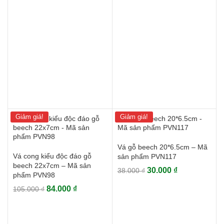
Giảm giá!
Giảm giá!
Vá gỗ beech 20*6.5cm – Mã
Vá cong kiểu độc đáo gỗ
sản phẩm PVN117
beech 22x7cm – Mã sản
Giá
Giá
30.000
₫
38.000
₫
phẩm PVN98
gốc
hiện
Giá
Giá
84.000
₫
105.000
₫
là:
tại
gốc
hiện
38.000 ₫.
là:
là:
tại
30.000 ₫.
105.000 ₫.
là: