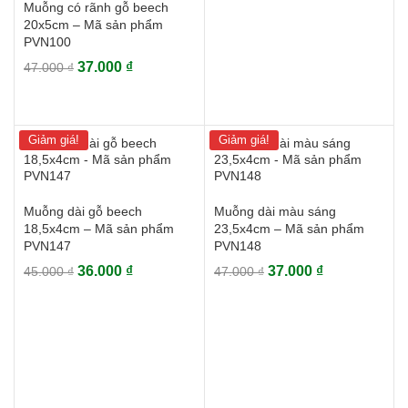
33.000 ₫.
là:
Muỗng có rãnh gỗ beech
26.000 ₫.
20x5cm – Mã sản phẩm
PVN100
Giá
Giá
37.000
₫
47.000
₫
gốc
hiện
là:
tại
47.000 ₫.
là:
Giảm giá!
Giảm giá!
37.000 ₫.
Muỗng dài gỗ beech
Muỗng dài màu sáng
18,5x4cm – Mã sản phẩm
23,5x4cm – Mã sản phẩm
PVN147
PVN148
Giá
Giá
Giá
Giá
36.000
₫
37.000
₫
45.000
₫
47.000
₫
gốc
hiện
gốc
hiện
là:
tại
là:
tại
45.000 ₫.
là:
47.000 ₫.
là:
36.000 ₫.
37.000 ₫.