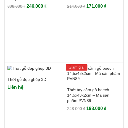
Giá
Giá
Giá
Giá
246.000
₫
171.000
₫
308.000
₫
214.000
₫
gốc
hiện
gốc
hiện
là:
tại
là:
tại
308.000 ₫.
là:
214.000 ₫.
là:
246.000 ₫.
171.000 ₫.
Giảm giá!
Thớt gỗ đẹp ghép 3D
Liên hệ
Thớt tay cầm gỗ beech
14,5x43x2cm – Mã sản
phẩm PVN89
Giá
Giá
198.000
₫
248.000
₫
gốc
hiện
là:
tại
248.000 ₫.
là: