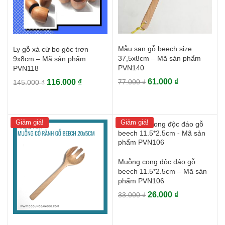
Mẫu sạn gỗ beech size
Ly gỗ xà cừ bo góc trơn
37,5x8cm – Mã sản phẩm
9x8cm – Mã sản phẩm
PVN140
PVN118
Giá
Giá
Giá
Giá
61.000
₫
116.000
₫
77.000
₫
145.000
₫
gốc
hiện
gốc
hiện
là:
tại
là:
tại
77.000 ₫.
là:
145.000 ₫.
là:
Giảm giá!
Giảm giá!
61.000 ₫.
116.000 ₫.
Muỗng cong độc đáo gỗ
beech 11.5*2.5cm – Mã sản
phẩm PVN106
Giá
Giá
26.000
₫
33.000
₫
gốc
hiện
là:
tại