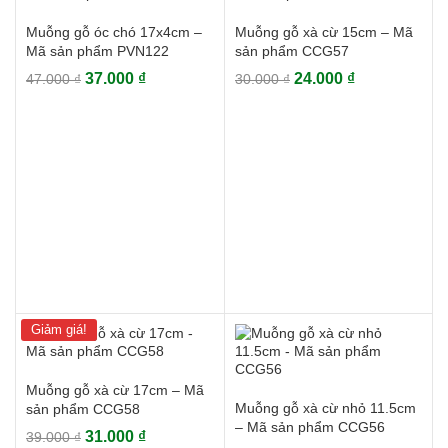
Muỗng gỗ óc chó 17x4cm –
Muỗng gỗ xà cừ 15cm – Mã
Mã sản phẩm PVN122
sản phẩm CCG57
Giá
Giá
Giá
Giá
37.000
₫
24.000
₫
47.000
₫
30.000
₫
gốc
hiện
gốc
hiện
là:
tại
là:
tại
47.000 ₫.
là:
30.000 ₫.
là:
37.000 ₫.
24.000 ₫.
Giảm giá!
Muỗng gỗ xà cừ 17cm – Mã
Muỗng gỗ xà cừ nhỏ 11.5cm
sản phẩm CCG58
– Mã sản phẩm CCG56
Giá
Giá
31.000
₫
39.000
₫