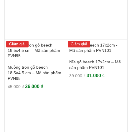
Giảm giá!
Giảm giá!
Nĩa gỗ beech 17x2cm – Mã
Muỗng tròn gỗ beech
sản phẩm PVN101
18.5×4.5 cm – Mã sản phẩm
Giá
Giá
31.000
₫
39.000
₫
PVN95
gốc
hiện
Giá
Giá
36.000
₫
45.000
₫
là:
tại
gốc
hiện
39.000 ₫.
là:
là:
tại
31.000 ₫.
45.000 ₫.
là:
36.000 ₫.