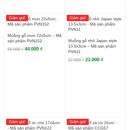
Giảm giá!
Giảm giá!
Muỗng gỗ mun 22x5cm – Mã
Muỗng gỗ nhỏ Japan style
sản phẩm PVN152
13.5x3cm – Mã sản phẩm
Giá
Giá
44.000
₫
55.000
₫
PVN11
gốc
hiện
Giá
Giá
21.000
₫
27.000
₫
là:
tại
gốc
hiện
55.000 ₫.
là:
là:
tại
44.000 ₫.
27.000 ₫.
là:
21.000 ₫.
Giảm giá!
Giảm giá!