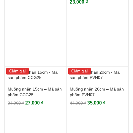
23.000
₫
gốc
hiện
là:
tại
39.000 ₫.
là:
31.000 ₫.
Giảm giá!
Giảm giá!
Muỗng nhãn 15cm – Mã sản
Muỗng nhãn 20cm – Mã sản
phẩm CCG25
phẩm PVN07
Giá
Giá
Giá
Giá
27.000
₫
35.000
₫
34.000
₫
44.000
₫
gốc
hiện
gốc
hiện
là:
tại
là:
tại
34.000 ₫.
là:
44.000 ₫.
là:
27.000 ₫.
35.000 ₫.