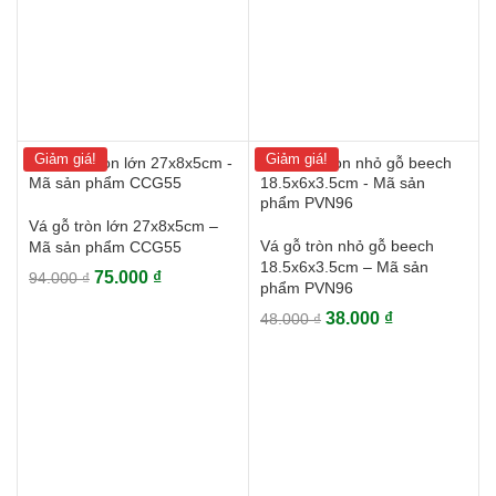
84.000 ₫.
Giảm giá!
Giảm giá!
Vá gỗ tròn lớn 27x8x5cm –
Vá gỗ tròn nhỏ gỗ beech
Mã sản phẩm CCG55
18.5x6x3.5cm – Mã sản
Giá
Giá
75.000
₫
94.000
₫
phẩm PVN96
gốc
hiện
Giá
Giá
38.000
₫
48.000
₫
là:
tại
gốc
hiện
94.000 ₫.
là:
là:
tại
75.000 ₫.
48.000 ₫.
là:
38.000 ₫.