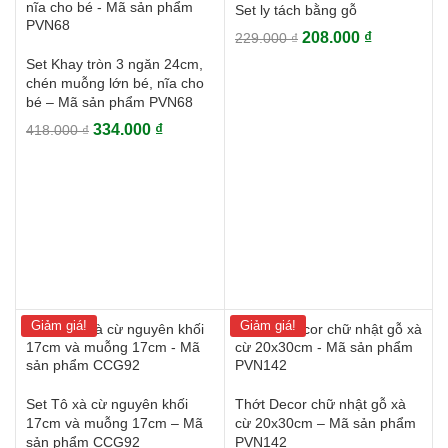
Set ly tách bằng gỗ
Giá
Giá
208.000
₫
229.000
₫
gốc
hiện
Set Khay tròn 3 ngăn 24cm,
là:
tại
chén muỗng lớn bé, nĩa cho
229.000 ₫.
là:
bé – Mã sản phẩm PVN68
208.000 ₫.
Giá
Giá
334.000
₫
418.000
₫
gốc
hiện
là:
tại
418.000 ₫.
là:
334.000 ₫.
Giảm giá!
Giảm giá!
Set Tô xà cừ nguyên khối
Thớt Decor chữ nhật gỗ xà
17cm và muỗng 17cm – Mã
cừ 20x30cm – Mã sản phẩm
sản phẩm CCG92
PVN142