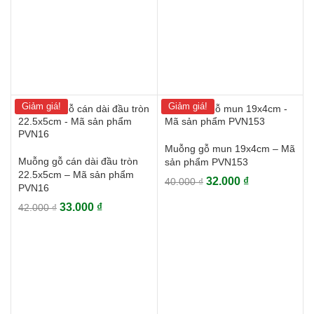
31.000 ₫.
19.000 ₫.
Giảm giá!
Giảm giá!
Muỗng gỗ mun 19x4cm – Mã
Muỗng gỗ cán dài đầu tròn
sản phẩm PVN153
22.5x5cm – Mã sản phẩm
Giá
Giá
32.000
₫
40.000
₫
PVN16
gốc
hiện
Giá
Giá
33.000
₫
42.000
₫
là:
tại
gốc
hiện
40.000 ₫.
là:
là:
tại
32.000 ₫.
42.000 ₫.
là:
33.000 ₫.