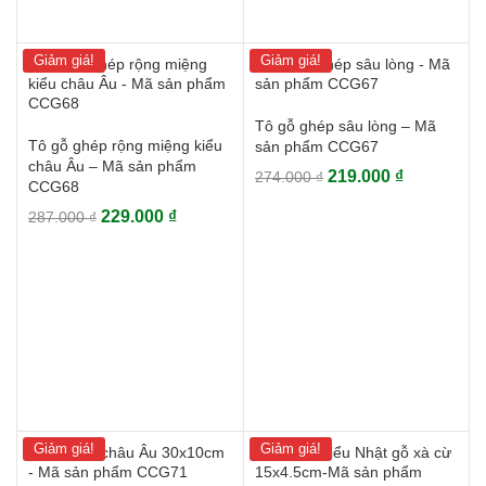
Giảm giá!
Giảm giá!
Tô gỗ ghép sâu lòng – Mã
Tô gỗ ghép rộng miệng kiểu
sản phẩm CCG67
châu Âu – Mã sản phẩm
Giá
Giá
219.000
₫
274.000
₫
CCG68
gốc
hiện
Giá
Giá
229.000
₫
287.000
₫
là:
tại
gốc
hiện
274.000 ₫.
là:
là:
tại
219.000 ₫.
287.000 ₫.
là:
229.000 ₫.
Giảm giá!
Giảm giá!