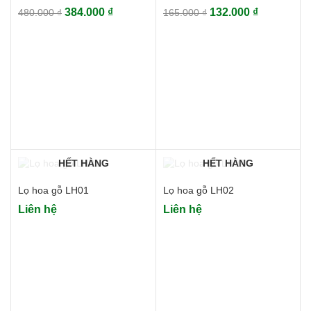
Giá
Giá
Giá
Giá
384.000
₫
132.000
₫
480.000
₫
165.000
₫
gốc
hiện
gốc
hiện
là:
tại
là:
tại
480.000 ₫.
là:
165.000 ₫.
là:
384.000 ₫.
132.000 ₫.
HẾT HÀNG
HẾT HÀNG
Lọ hoa gỗ LH01
Lọ hoa gỗ LH02
Liên hệ
Liên hệ