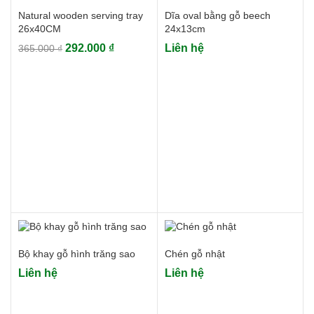
Natural wooden serving tray
Dĩa oval bằng gỗ beech
26x40CM
24x13cm
Giá
Giá
292.000
₫
Liên hệ
365.000
₫
gốc
hiện
là:
tại
365.000 ₫.
là:
292.000 ₫.
Bộ khay gỗ hình trăng sao
Chén gỗ nhật
Liên hệ
Liên hệ