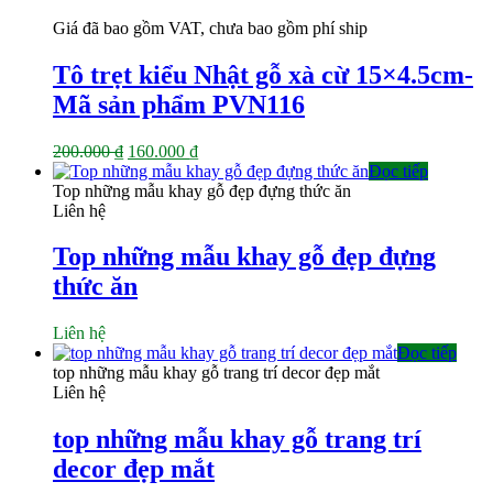
Giá đã bao gồm VAT, chưa bao gồm phí ship
Tô trẹt kiểu Nhật gỗ xà cừ 15×4.5cm-
Mã sản phẩm PVN116
Giá
Giá
200.000
₫
160.000
₫
gốc
hiện
Đọc tiếp
là:
tại
Top những mẫu khay gỗ đẹp đựng thức ăn
200.000 ₫.
là:
Liên hệ
160.000 ₫.
Top những mẫu khay gỗ đẹp đựng
thức ăn
Liên hệ
Đọc tiếp
top những mẫu khay gỗ trang trí decor đẹp mắt
Liên hệ
top những mẫu khay gỗ trang trí
decor đẹp mắt