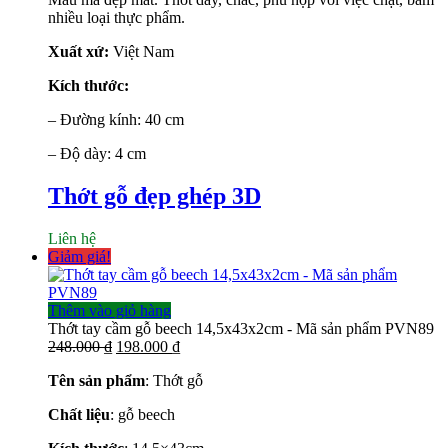
nhiều loại thực phẩm.
Xuất xứ:
Việt Nam
Kích thước:
– Đường kính: 40 cm
– Độ dày: 4 cm
Thớt gỗ đẹp ghép 3D
Liên hệ
Giảm giá!
Thêm vào giỏ hàng
Thớt tay cầm gỗ beech 14,5x43x2cm - Mã sản phẩm PVN89
Giá
Giá
248.000
₫
198.000
₫
gốc
hiện
Tên sản phẩm
: Thớt gỗ
là:
tại
248.000 ₫.
là:
Chất liệu
: gỗ beech
198.000 ₫.