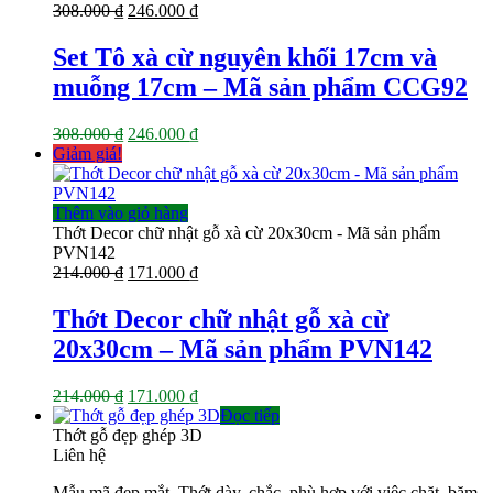
Giá
Giá
308.000
₫
246.000
₫
gốc
hiện
là:
tại
Set Tô xà cừ nguyên khối 17cm và
308.000 ₫.
là:
muỗng 17cm – Mã sản phẩm CCG92
246.000 ₫.
Giá
Giá
308.000
₫
246.000
₫
gốc
hiện
Giảm giá!
là:
tại
308.000 ₫.
là:
246.000 ₫.
Thêm vào giỏ hàng
Thớt Decor chữ nhật gỗ xà cừ 20x30cm - Mã sản phẩm
PVN142
Giá
Giá
214.000
₫
171.000
₫
gốc
hiện
là:
tại
Thớt Decor chữ nhật gỗ xà cừ
214.000 ₫.
là:
20x30cm – Mã sản phẩm PVN142
171.000 ₫.
Giá
Giá
214.000
₫
171.000
₫
gốc
hiện
Đọc tiếp
là:
tại
Thớt gỗ đẹp ghép 3D
214.000 ₫.
là:
Liên hệ
171.000 ₫.
Mẫu mã đẹp mắt. Thớt dày, chắc, phù hợp với việc chặt, băm