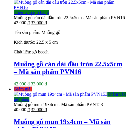
là:
tại
24.000 ₫.
là:
19.000 ₫.
Thêm vào giỏ hàng
Muỗng gỗ cán dài đầu tròn 22.5x5cm - Mã sản phẩm PVN16
Giá
Giá
42.000
₫
33.000
₫
gốc
hiện
Tên sản phẩm: Muỗng gỗ
là:
tại
42.000 ₫.
là:
Kích thước: 22.5 x 5 cm
33.000 ₫.
Chất liệu: gỗ beech
Muỗng gỗ cán dài đầu tròn 22.5x5cm
– Mã sản phẩm PVN16
Giá
Giá
42.000
₫
33.000
₫
gốc
hiện
Giảm giá!
là:
tại
Thêm vào
42.000 ₫.
là:
giỏ hàng
33.000 ₫.
Muỗng gỗ mun 19x4cm - Mã sản phẩm PVN153
Giá
Giá
40.000
₫
32.000
₫
gốc
hiện
là:
tại
Muỗng gỗ mun 19x4cm – Mã sản
40.000 ₫.
là: