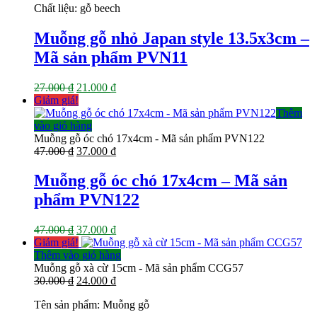
Chất liệu: gỗ beech
Muỗng gỗ nhỏ Japan style 13.5x3cm –
Mã sản phẩm PVN11
Giá
Giá
27.000
₫
21.000
₫
gốc
hiện
Giảm giá!
là:
tại
Thêm
27.000 ₫.
là:
vào giỏ hàng
21.000 ₫.
Muỗng gỗ óc chó 17x4cm - Mã sản phẩm PVN122
Giá
Giá
47.000
₫
37.000
₫
gốc
hiện
là:
tại
Muỗng gỗ óc chó 17x4cm – Mã sản
47.000 ₫.
là:
phẩm PVN122
37.000 ₫.
Giá
Giá
47.000
₫
37.000
₫
gốc
hiện
Giảm giá!
là:
tại
Thêm vào giỏ hàng
47.000 ₫.
là:
Muỗng gỗ xà cừ 15cm - Mã sản phẩm CCG57
Giá
37.000 ₫.
Giá
30.000
₫
24.000
₫
gốc
hiện
Tên sản phẩm: Muỗng gỗ
là:
tại