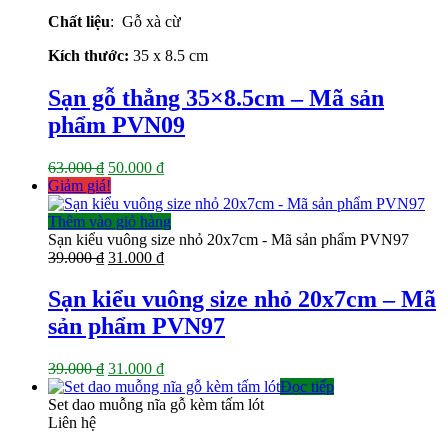
63.000 ₫.
là:
Chất liệu
: Gỗ xà cừ
50.000 ₫.
Kích thước:
35 x 8.5 cm
Sạn gỗ thẳng 35×8.5cm – Mã sản
phẩm PVN09
Giá
Giá
63.000
₫
50.000
₫
gốc
hiện
Giảm giá!
là:
tại
63.000 ₫.
là:
Thêm vào giỏ hàng
50.000 ₫.
Sạn kiểu vuông size nhỏ 20x7cm - Mã sản phẩm PVN97
Giá
Giá
39.000
₫
31.000
₫
gốc
hiện
là:
tại
Sạn kiểu vuông size nhỏ 20x7cm – Mã
39.000 ₫.
là:
sản phẩm PVN97
31.000 ₫.
Giá
Giá
39.000
₫
31.000
₫
gốc
hiện
Đọc tiếp
là:
tại
Set dao muỗng nĩa gỗ kèm tấm lót
39.000 ₫.
là:
Liên hệ
31.000 ₫.