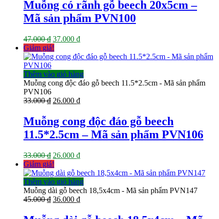
là:
tại
Muỗng có rãnh gỗ beech 20x5cm –
47.000 ₫.
là:
Mã sản phẩm PVN100
37.000 ₫.
Giá
Giá
47.000
₫
37.000
₫
gốc
hiện
Giảm giá!
là:
tại
47.000 ₫.
là:
37.000 ₫.
Thêm vào giỏ hàng
Muỗng cong độc đáo gỗ beech 11.5*2.5cm - Mã sản phẩm
PVN106
Giá
Giá
33.000
₫
26.000
₫
gốc
hiện
là:
tại
Muỗng cong độc đáo gỗ beech
33.000 ₫.
là:
11.5*2.5cm – Mã sản phẩm PVN106
26.000 ₫.
Giá
Giá
33.000
₫
26.000
₫
gốc
hiện
Giảm giá!
là:
tại
33.000 ₫.
là:
Thêm vào giỏ hàng
26.000 ₫.
Muỗng dài gỗ beech 18,5x4cm - Mã sản phẩm PVN147
Giá
Giá
45.000
₫
36.000
₫
gốc
hiện
là:
tại