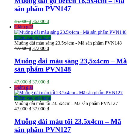
Muỗng dài gỗ beech 18,5x4cm – Mã
45.000 ₫.
là:
sản phẩm PVN147
36.000 ₫.
Giá
Giá
45.000
₫
36.000
₫
gốc
hiện
Giảm giá!
là:
tại
45.000 ₫.
là:
Thêm vào giỏ hàng
36.000 ₫.
Muỗng dài màu sáng 23,5x4cm - Mã sản phẩm PVN148
Giá
Giá
47.000
₫
37.000
₫
gốc
hiện
là:
tại
Muỗng dài màu sáng 23,5x4cm – Mã
47.000 ₫.
là:
sản phẩm PVN148
37.000 ₫.
Giá
Giá
47.000
₫
37.000
₫
gốc
hiện
Giảm giá!
là:
tại
47.000 ₫.
là:
Thêm vào giỏ hàng
37.000 ₫.
Muỗng dài màu tối 23.5x4cm - Mã sản phẩm PVN127
Giá
Giá
47.000
₫
37.000
₫
gốc
hiện
là:
tại
Muỗng dài màu tối 23.5x4cm – Mã
47.000 ₫.
là:
sản phẩm PVN127
37.000 ₫.