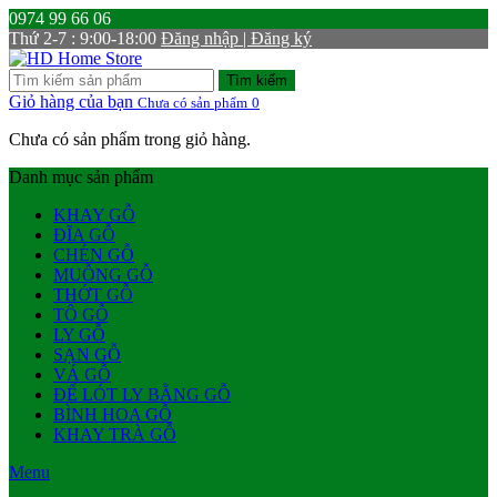
0974 99 66 06
Thứ 2-7 : 9:00-18:00
Đăng nhập | Đăng ký
Tìm kiếm
Giỏ hàng của bạn
Chưa có sản phẩm
0
Chưa có sản phẩm trong giỏ hàng.
Danh mục sản phẩm
KHAY GỖ
ĐĨA GỖ
CHÉN GỖ
MUỖNG GỖ
THỚT GỖ
TÔ GỖ
LY GỖ
SẠN GỖ
VÁ GỖ
ĐẾ LÓT LY BẰNG GỖ
BÌNH HOA GỖ
KHAY TRÀ GỖ
Menu