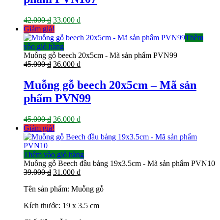
Giá
Giá
42.000
₫
33.000
₫
gốc
hiện
Giảm giá!
là:
tại
Thêm
42.000 ₫.
là:
vào giỏ hàng
33.000 ₫.
Muỗng gỗ beech 20x5cm - Mã sản phẩm PVN99
Giá
Giá
45.000
₫
36.000
₫
gốc
hiện
là:
tại
Muỗng gỗ beech 20x5cm – Mã sản
45.000 ₫.
là:
phẩm PVN99
36.000 ₫.
Giá
Giá
45.000
₫
36.000
₫
gốc
hiện
Giảm giá!
là:
tại
45.000 ₫.
là:
36.000 ₫.
Thêm vào giỏ hàng
Muỗng gỗ Beech đầu bảng 19x3.5cm - Mã sản phẩm PVN10
Giá
Giá
39.000
₫
31.000
₫
gốc
hiện
Tên sản phẩm: Muỗng gỗ
là:
tại
39.000 ₫.
là:
Kích thước: 19 x 3.5 cm
31.000 ₫.