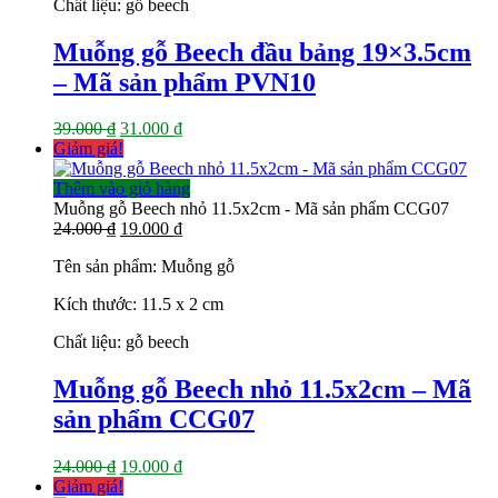
Chất liệu: gỗ beech
Muỗng gỗ Beech đầu bảng 19×3.5cm
– Mã sản phẩm PVN10
Giá
Giá
39.000
₫
31.000
₫
gốc
hiện
Giảm giá!
là:
tại
39.000 ₫.
là:
Thêm vào giỏ hàng
31.000 ₫.
Muỗng gỗ Beech nhỏ 11.5x2cm - Mã sản phẩm CCG07
Giá
Giá
24.000
₫
19.000
₫
gốc
hiện
Tên sản phẩm: Muỗng gỗ
là:
tại
24.000 ₫.
là:
Kích thước: 11.5 x 2 cm
19.000 ₫.
Chất liệu: gỗ beech
Muỗng gỗ Beech nhỏ 11.5x2cm – Mã
sản phẩm CCG07
Giá
Giá
24.000
₫
19.000
₫
gốc
hiện
Giảm giá!