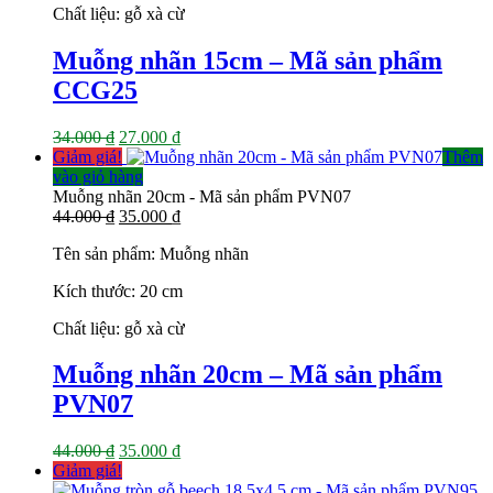
Chất liệu: gỗ xà cừ
Muỗng nhãn 15cm – Mã sản phẩm
CCG25
Giá
Giá
34.000
₫
27.000
₫
gốc
hiện
Giảm giá!
Thêm
là:
tại
vào giỏ hàng
34.000 ₫.
là:
Muỗng nhãn 20cm - Mã sản phẩm PVN07
Giá
27.000 ₫.
Giá
44.000
₫
35.000
₫
gốc
hiện
Tên sản phẩm: Muỗng nhãn
là:
tại
44.000 ₫.
là:
Kích thước: 20 cm
35.000 ₫.
Chất liệu: gỗ xà cừ
Muỗng nhãn 20cm – Mã sản phẩm
PVN07
Giá
Giá
44.000
₫
35.000
₫
gốc
hiện
Giảm giá!
là:
tại