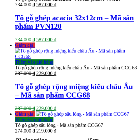
Giá
Giá
734.000
₫
587.000
₫
gốc
hiện
là:
tại
Tô gỗ ghép acacia 32x12cm – Mã sản
734.000 ₫.
là:
phẩm PVN120
587.000 ₫.
Giá
Giá
734.000
₫
587.000
₫
gốc
hiện
Giảm giá!
là:
tại
734.000 ₫.
là:
587.000 ₫.
Thêm vào giỏ hàng
Tô gỗ ghép rộng miệng kiểu châu Âu - Mã sản phẩm CCG68
Giá
Giá
287.000
₫
229.000
₫
gốc
hiện
là:
tại
Tô gỗ ghép rộng miệng kiểu châu Âu
287.000 ₫.
là:
– Mã sản phẩm CCG68
229.000 ₫.
Giá
Giá
287.000
₫
229.000
₫
gốc
hiện
Giảm giá!
là:
tại
Thêm vào giỏ hàng
287.000 ₫.
là:
Tô gỗ ghép sâu lòng - Mã sản phẩm CCG67
Giá
229.000 ₫.
Giá
274.000
₫
219.000
₫
gốc
hiện