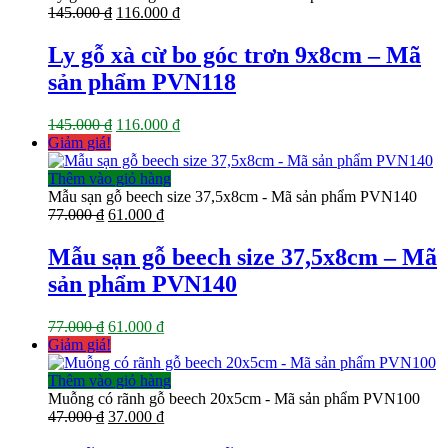
Giá
Giá
145.000
₫
116.000
₫
gốc
hiện
là:
tại
Ly gỗ xà cừ bo góc trơn 9x8cm – Mã
145.000 ₫.
là:
sản phẩm PVN118
116.000 ₫.
Giá
Giá
145.000
₫
116.000
₫
gốc
hiện
Giảm giá!
là:
tại
145.000 ₫.
là:
Thêm vào giỏ hàng
116.000 ₫.
Mẫu sạn gỗ beech size 37,5x8cm - Mã sản phẩm PVN140
Giá
Giá
77.000
₫
61.000
₫
gốc
hiện
là:
tại
Mẫu sạn gỗ beech size 37,5x8cm – Mã
77.000 ₫.
là:
sản phẩm PVN140
61.000 ₫.
Giá
Giá
77.000
₫
61.000
₫
gốc
hiện
Giảm giá!
là:
tại
77.000 ₫.
là:
Thêm vào giỏ hàng
61.000 ₫.
Muỗng có rãnh gỗ beech 20x5cm - Mã sản phẩm PVN100
Giá
Giá
47.000
₫
37.000
₫
gốc
hiện