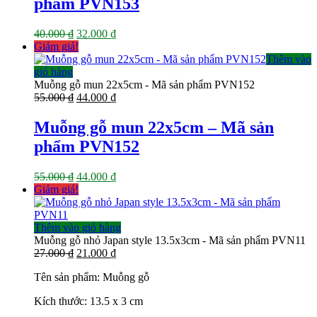
phẩm PVN153
32.000 ₫.
Giá
Giá
40.000
₫
32.000
₫
gốc
hiện
Giảm giá!
là:
tại
Thêm vào
40.000 ₫.
là:
giỏ hàng
32.000 ₫.
Muỗng gỗ mun 22x5cm - Mã sản phẩm PVN152
Giá
Giá
55.000
₫
44.000
₫
gốc
hiện
là:
tại
Muỗng gỗ mun 22x5cm – Mã sản
55.000 ₫.
là:
phẩm PVN152
44.000 ₫.
Giá
Giá
55.000
₫
44.000
₫
gốc
hiện
Giảm giá!
là:
tại
55.000 ₫.
là:
44.000 ₫.
Thêm vào giỏ hàng
Muỗng gỗ nhỏ Japan style 13.5x3cm - Mã sản phẩm PVN11
Giá
Giá
27.000
₫
21.000
₫
gốc
hiện
Tên sản phẩm: Muỗng gỗ
là:
tại
27.000 ₫.
là:
Kích thước: 13.5 x 3 cm
21.000 ₫.