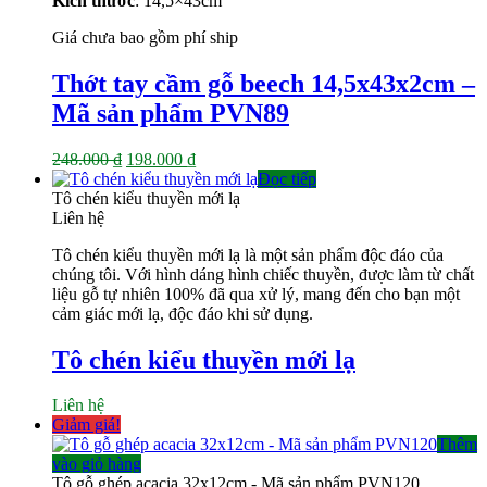
Kích thước
: 14,5×43
cm
Giá chưa bao gồm phí ship
Thớt tay cầm gỗ beech 14,5x43x2cm –
Mã sản phẩm PVN89
Giá
Giá
248.000
₫
198.000
₫
gốc
hiện
Đọc tiếp
là:
tại
Tô chén kiểu thuyền mới lạ
248.000 ₫.
là:
Liên hệ
198.000 ₫.
Tô chén kiểu thuyền mới lạ là một sản phẩm độc đáo của
chúng tôi. Với hình dáng hình chiếc thuyền, được làm từ chất
liệu gỗ tự nhiên 100% đã qua xử lý, mang đến cho bạn một
cảm giác mới lạ, độc đáo khi sử dụng.
Tô chén kiểu thuyền mới lạ
Liên hệ
Giảm giá!
Thêm
vào giỏ hàng
Tô gỗ ghép acacia 32x12cm - Mã sản phẩm PVN120