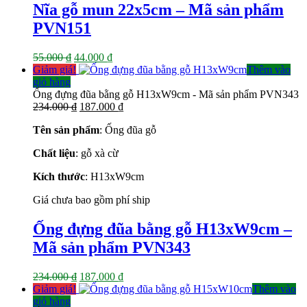
là:
tại
Nĩa gỗ mun 22x5cm – Mã sản phẩm
55.000 ₫.
là:
PVN151
44.000 ₫.
Giá
Giá
55.000
₫
44.000
₫
gốc
hiện
Giảm giá!
Thêm vào
là:
tại
giỏ hàng
55.000 ₫.
là:
Ống đựng đũa bằng gỗ H13xW9cm - Mã sản phẩm PVN343
Giá
44.000 ₫.
Giá
234.000
₫
187.000
₫
gốc
hiện
Tên sản phẩm
: Ống đũa gỗ
là:
tại
234.000 ₫.
là:
Chất liệu
: gỗ xà cừ
187.000 ₫.
Kích thước
: H13xW9cm
Giá chưa bao gồm phí ship
Ống đựng đũa bằng gỗ H13xW9cm –
Mã sản phẩm PVN343
Giá
Giá
234.000
₫
187.000
₫
gốc
hiện
Giảm giá!
Thêm vào
là:
tại
giỏ hàng