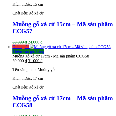
30.000 ₫.
là:
Kích thước: 15 cm
24.000 ₫.
Chất liệu: gỗ xà cừ
Muỗng gỗ xà cừ 15cm – Mã sản phẩm
CCG57
Giá
Giá
30.000
₫
24.000
₫
gốc
hiện
Giảm giá!
là:
tại
Thêm vào giỏ hàng
30.000 ₫.
là:
Muỗng gỗ xà cừ 17cm - Mã sản phẩm CCG58
Giá
24.000 ₫.
Giá
39.000
₫
31.000
₫
gốc
hiện
Tên sản phẩm: Muỗng gỗ
là:
tại
39.000 ₫.
là:
Kích thước: 17 cm
31.000 ₫.
Chất liệu: gỗ xà cừ
Muỗng gỗ xà cừ 17cm – Mã sản phẩm
CCG58
Giá
Giá