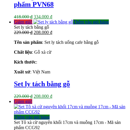
phẩm PVN68
Giá
Giá
418.000
₫
334.000
₫
gốc
hiện
Giảm giá!
Thêm vào giỏ hàng
là:
tại
Set ly tách bằng gỗ
418.000 ₫.
Giá
là:
Giá
229.000
₫
208.000
₫
gốc
334.000 ₫.
hiện
Tên sản phẩm
: Set ly tách uống cafe bằng gỗ
là:
tại
229.000 ₫.
là:
Chất liệu
: Gỗ xà cừ
208.000 ₫.
Kích thước
:
Xuất xứ
: Việt Nam
Set ly tách bằng gỗ
Giá
Giá
229.000
₫
208.000
₫
gốc
hiện
Giảm giá!
là:
tại
229.000 ₫.
là:
208.000 ₫.
Thêm vào giỏ hàng
Set Tô xà cừ nguyên khối 17cm và muỗng 17cm - Mã sản
phẩm CCG92