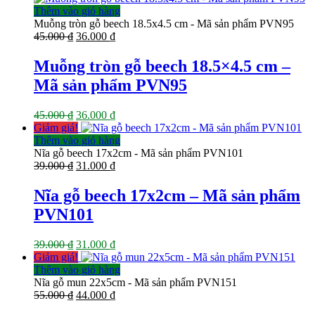
44.000 ₫.
là:
Thêm vào giỏ hàng
35.000 ₫.
Muỗng tròn gỗ beech 18.5x4.5 cm - Mã sản phẩm PVN95
Giá
Giá
45.000
₫
36.000
₫
gốc
hiện
là:
tại
Muỗng tròn gỗ beech 18.5×4.5 cm –
45.000 ₫.
là:
Mã sản phẩm PVN95
36.000 ₫.
Giá
Giá
45.000
₫
36.000
₫
gốc
hiện
Giảm giá!
là:
tại
Thêm vào giỏ hàng
45.000 ₫.
là:
Nĩa gỗ beech 17x2cm - Mã sản phẩm PVN101
Giá
36.000 ₫.
Giá
39.000
₫
31.000
₫
gốc
hiện
là:
tại
Nĩa gỗ beech 17x2cm – Mã sản phẩm
39.000 ₫.
là:
PVN101
31.000 ₫.
Giá
Giá
39.000
₫
31.000
₫
gốc
hiện
Giảm giá!
là:
tại
Thêm vào giỏ hàng
39.000 ₫.
là:
Nĩa gỗ mun 22x5cm - Mã sản phẩm PVN151
Giá
31.000 ₫.
Giá
55.000
₫
44.000
₫
gốc
hiện