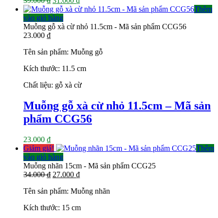
39.000
₫
31.000
₫
gốc
hiện
Thêm
là:
tại
vào giỏ hàng
39.000 ₫.
là:
Muỗng gỗ xà cừ nhỏ 11.5cm - Mã sản phẩm CCG56
31.000 ₫.
23.000
₫
Tên sản phẩm: Muỗng gỗ
Kích thước: 11.5 cm
Chất liệu: gỗ xà cừ
Muỗng gỗ xà cừ nhỏ 11.5cm – Mã sản
phẩm CCG56
23.000
₫
Giảm giá!
Thêm
vào giỏ hàng
Muỗng nhãn 15cm - Mã sản phẩm CCG25
Giá
Giá
34.000
₫
27.000
₫
gốc
hiện
Tên sản phẩm: Muỗng nhãn
là:
tại
34.000 ₫.
là:
Kích thước: 15 cm
27.000 ₫.