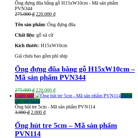
234.000 ₫.
là:
Ống đựng đũa bằng gỗ H15xW10cm - Mã sản phẩm
187.000 ₫.
PVN344
Giá
Giá
275.000
₫
220.000
₫
gốc
hiện
Tên sản phẩm
: Óng đựng đũa
là:
tại
275.000 ₫.
là:
Chất liệu
: gỗ xà cừ
220.000 ₫.
Kích thước
: H15xW10cm
Giá chưa bao gồm phí ship
Ống đựng đũa bằng gỗ H15xW10cm –
Mã sản phẩm PVN344
Giá
Giá
275.000
₫
220.000
₫
gốc
hiện
Giảm giá!
Thêm
là:
tại
vào giỏ hàng
275.000 ₫.
là:
Ống hút tre 5cm - Mã sản phẩm PVN114
Giá
Giá
220.000 ₫.
3.000
₫
2.000
₫
gốc
hiện
là:
tại
Ống hút tre 5cm – Mã sản phẩm
3.000 ₫.
là:
PVN114
2.000 ₫.