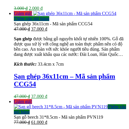
Giá
Giá
3.000
₫
2.000
₫
gốc
hiện
Giảm giá!
là:
tại
Thêm vào giỏ hàng
3.000 ₫.
là:
Sạn ghép 36x11cm - Mã sản phẩm CCG54
Giá
2.000 ₫.
Giá
47.000
₫
37.000
₫
gốc
hiện
Sạn ghép
được bằng gỗ nguyên khối tự nhiên 100%. Gỗ đã
là:
tại
được qua xử lý với công nghệ an toàn thực phẩm nên có độ
47.000 ₫.
là:
bền cao. An toàn với sức khỏe người tiêu dùng. Sản phẩm
37.000 ₫.
đang được xuất khẩu qua các nước: Đài Loan, Hàn Quốc…
Kích thước:
33.4cm x 7cm
Sạn ghép 36x11cm – Mã sản phẩm
CCG54
Giá
Giá
47.000
₫
37.000
₫
gốc
hiện
Giảm giá!
là:
tại
Thêm vào
47.000 ₫.
là:
giỏ hàng
37.000 ₫.
Sạn gỗ beech 31*8.5cm - Mã sản phẩm PVN119
Giá
Giá
77.000
₫
61.000
₫
gốc
hiện