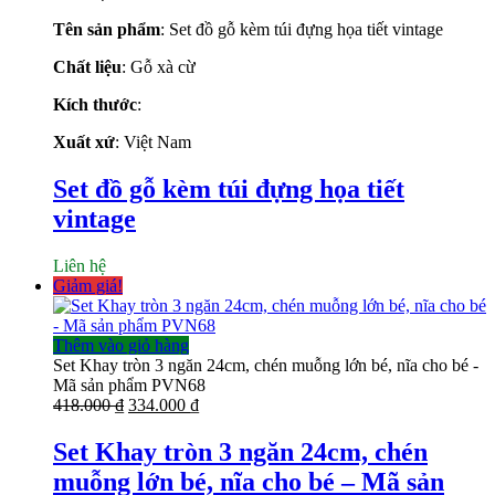
Tên sản phẩm
: Set đồ gỗ kèm túi đựng họa tiết vintage
Chất liệu
: Gỗ xà cừ
Kích thước
:
Xuất xứ
: Việt Nam
Set đồ gỗ kèm túi đựng họa tiết
vintage
Liên hệ
Giảm giá!
Thêm vào giỏ hàng
Set Khay tròn 3 ngăn 24cm, chén muỗng lớn bé, nĩa cho bé -
Mã sản phẩm PVN68
Giá
Giá
418.000
₫
334.000
₫
gốc
hiện
là:
tại
Set Khay tròn 3 ngăn 24cm, chén
418.000 ₫.
là:
muỗng lớn bé, nĩa cho bé – Mã sản
334.000 ₫.