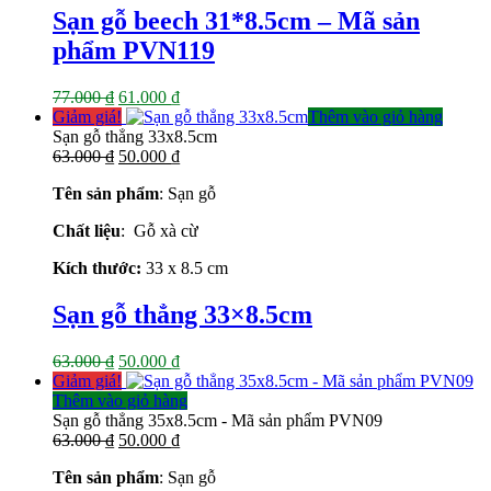
là:
tại
Sạn gỗ beech 31*8.5cm – Mã sản
77.000 ₫.
là:
phẩm PVN119
61.000 ₫.
Giá
Giá
77.000
₫
61.000
₫
gốc
hiện
Giảm giá!
Thêm vào giỏ hàng
là:
tại
Sạn gỗ thẳng 33x8.5cm
77.000 ₫.
Giá
là:
Giá
63.000
₫
50.000
₫
gốc
61.000 ₫.
hiện
Tên sản phẩm
: Sạn gỗ
là:
tại
63.000 ₫.
là:
Chất liệu
: Gỗ xà cừ
50.000 ₫.
Kích thước:
33 x 8.5 cm
Sạn gỗ thẳng 33×8.5cm
Giá
Giá
63.000
₫
50.000
₫
gốc
hiện
Giảm giá!
là:
tại
Thêm vào giỏ hàng
63.000 ₫.
là:
Sạn gỗ thẳng 35x8.5cm - Mã sản phẩm PVN09
Giá
50.000 ₫.
Giá
63.000
₫
50.000
₫
gốc
hiện
Tên sản phẩm
: Sạn gỗ
là:
tại