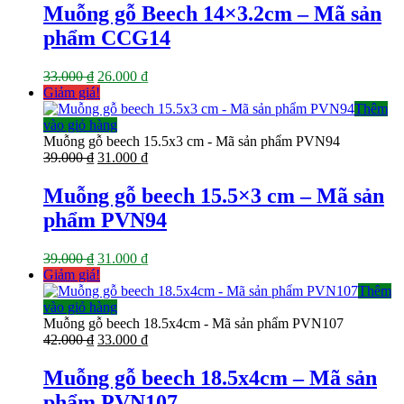
Muỗng gỗ Beech 14×3.2cm – Mã sản
phẩm CCG14
Giá
Giá
33.000
₫
26.000
₫
gốc
hiện
Giảm giá!
là:
tại
Thêm
33.000 ₫.
là:
vào giỏ hàng
26.000 ₫.
Muỗng gỗ beech 15.5x3 cm - Mã sản phẩm PVN94
Giá
Giá
39.000
₫
31.000
₫
gốc
hiện
là:
tại
Muỗng gỗ beech 15.5×3 cm – Mã sản
39.000 ₫.
là:
phẩm PVN94
31.000 ₫.
Giá
Giá
39.000
₫
31.000
₫
gốc
hiện
Giảm giá!
là:
tại
Thêm
39.000 ₫.
là:
vào giỏ hàng
31.000 ₫.
Muỗng gỗ beech 18.5x4cm - Mã sản phẩm PVN107
Giá
Giá
42.000
₫
33.000
₫
gốc
hiện
là:
tại
Muỗng gỗ beech 18.5x4cm – Mã sản
42.000 ₫.
là:
phẩm PVN107
33.000 ₫.