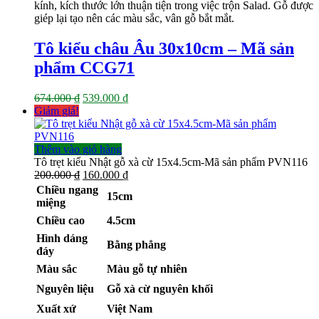
kính, kích thước lớn thuận tiện trong việc trộn Salad. Gỗ được
674.000 ₫.
là:
giép lại tạo nên các màu sắc, vân gỗ bắt mắt.
539.000 ₫.
Tô kiểu châu Âu 30x10cm – Mã sản
phẩm CCG71
Giá
Giá
674.000
₫
539.000
₫
gốc
hiện
Giảm giá!
là:
tại
674.000 ₫.
là:
539.000 ₫.
Thêm vào giỏ hàng
Tô trẹt kiểu Nhật gỗ xà cừ 15x4.5cm-Mã sản phẩm PVN116
Giá
Giá
200.000
₫
160.000
₫
gốc
hiện
Chiều ngang
15cm
là:
tại
miệng
200.000 ₫.
là:
Chiều cao
4.5cm
160.000 ₫.
Hình dáng
Bằng phẳng
đáy
Màu sắc
Màu gỗ tự nhiên
Nguyên liệu
Gỗ xà cừ nguyên khối
Xuất xứ
Việt Nam