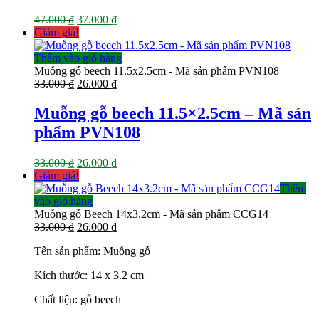
Giá
Giá
47.000
₫
37.000
₫
gốc
hiện
Giảm giá!
là:
tại
47.000 ₫.
là:
Thêm vào giỏ hàng
37.000 ₫.
Muỗng gỗ beech 11.5x2.5cm - Mã sản phẩm PVN108
Giá
Giá
33.000
₫
26.000
₫
gốc
hiện
là:
tại
Muỗng gỗ beech 11.5×2.5cm – Mã sản
33.000 ₫.
là:
phẩm PVN108
26.000 ₫.
Giá
Giá
33.000
₫
26.000
₫
gốc
hiện
Giảm giá!
là:
tại
Thêm
33.000 ₫.
là:
vào giỏ hàng
26.000 ₫.
Muỗng gỗ Beech 14x3.2cm - Mã sản phẩm CCG14
Giá
Giá
33.000
₫
26.000
₫
gốc
hiện
Tên sản phẩm: Muỗng gỗ
là:
tại
33.000 ₫.
là:
Kích thước: 14 x 3.2 cm
26.000 ₫.
Chất liệu: gỗ beech