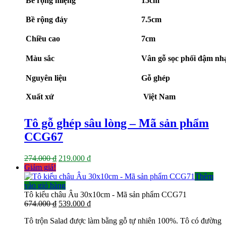
Bề rộng miệng
15cm
là:
tại
274.000 ₫.
là:
Bề rộng đáy
7.5cm
219.000 ₫.
Chiều cao
7cm
Màu sắc
Vân gỗ sọc phối đậm nh
Nguyên liệu
Gỗ ghép
Xuất xứ
Việt Nam
Tô gỗ ghép sâu lòng – Mã sản phẩm
CCG67
Giá
Giá
274.000
₫
219.000
₫
gốc
hiện
Giảm giá!
là:
tại
Thêm
274.000 ₫.
là:
vào giỏ hàng
219.000 ₫.
Tô kiểu châu Âu 30x10cm - Mã sản phẩm CCG71
Giá
Giá
674.000
₫
539.000
₫
gốc
hiện
Tô trộn Salad được làm bằng gỗ tự nhiên 100%. Tô có đường
là:
tại